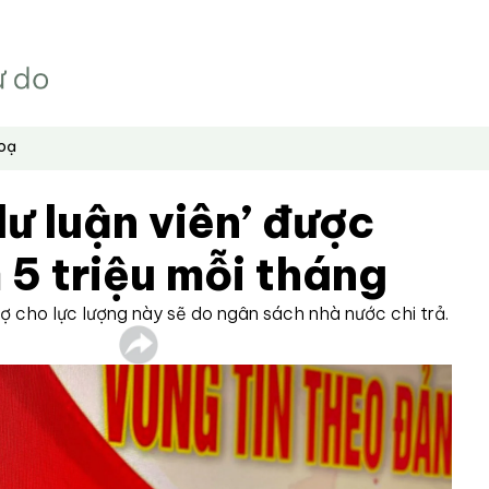
hoạ
dư luận viên’ được
5 triệu mỗi tháng
rợ cho lực lượng này sẽ do ngân sách nhà nước chi trả.