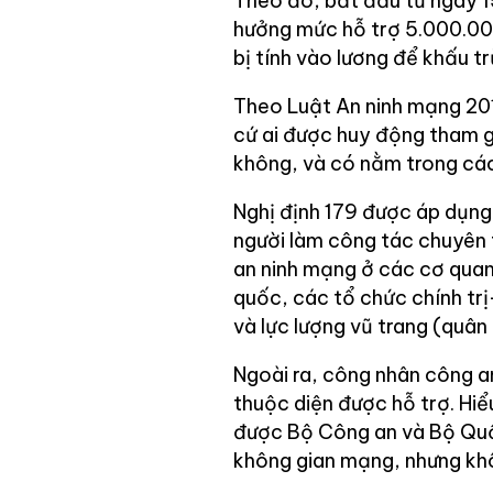
Theo đó, bắt đầu từ ngày 1
hưởng mức hỗ trợ 5.000.00
bị tính vào lương để khấu t
Theo Luật An ninh mạng 201
cứ ai được huy động tham g
không, và có nằm trong cá
Nghị định 179 được áp dụng
người làm công tác chuyên 
an ninh mạng ở các cơ qua
quốc, các tổ chức chính tr
và lực lượng vũ trang (quân
Ngoài ra, công nhân công a
thuộc diện được hỗ trợ. Hiể
được Bộ Công an và Bộ Quố
không gian mạng, nhưng kh