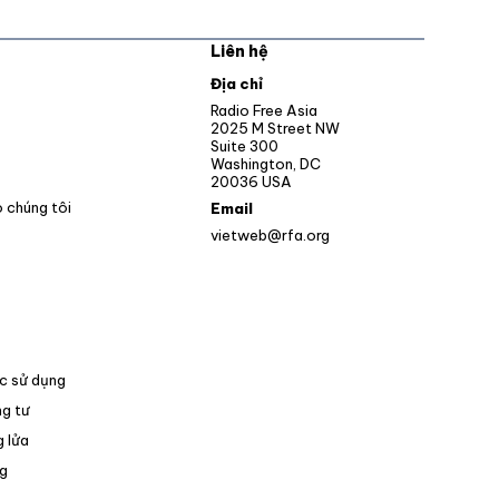
Liên hệ
pens in new window
Địa chỉ
Opens in new window
Radio Free Asia
2025 M Street NW
ens in new window
Suite 300
Washington, DC
Opens in new window
20036 USA
o chúng tôi
Email
vietweb@rfa.org
c sử dụng
g tư
 lửa
Opens in new window
g
pens in new window