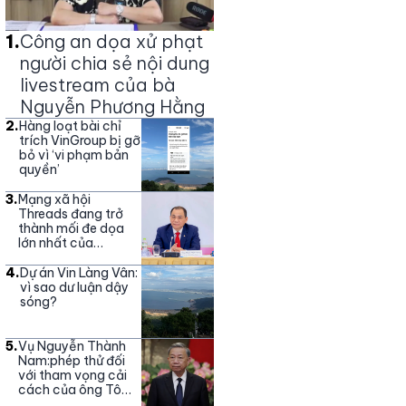
1
.
Công an dọa xử phạt
người chia sẻ nội dung
livestream của bà
Nguyễn Phương Hằng
2
.
Hàng loạt bài chỉ
trích VinGroup bị gỡ
bỏ vì ‘vi phạm bản
quyền’
3
.
Mạng xã hội
Threads đang trở
thành mối đe dọa
lớn nhất của
Vingroup
4
.
Dự án Vin Làng Vân:
vì sao dư luận dậy
sóng?
5
.
Vụ Nguyễn Thành
Nam:phép thử đối
với tham vọng cải
cách của ông Tô
Lâm