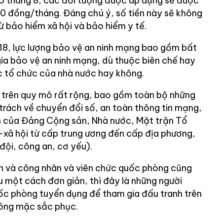
5 tháng 8, các đối tượng được áp dụng sẽ được
0 đồng/tháng. Đáng chú ý, số tiền này sẽ không
rừ bảo hiểm xã hội và bảo hiểm y tế.
8, lực lượng bảo vệ an ninh mạng bao gồm bất
ia bảo vệ an ninh mạng, dù thuộc biên chế hay
c tổ chức của nhà nước hay không.
 trên quy mô rất rộng, bao gồm toàn bộ những
trách về chuyển đổi số, an toàn thông tin mạng,
n của Đảng Cộng sản, Nhà nước, Mặt trận Tổ
ị-xã hội từ cấp trung ương đến cấp địa phương,
 đội, công an, cơ yếu).
n và công nhân và viên chức quốc phòng cũng
u một cách đơn giản, thì đây là những người
c phòng tuyển dụng để tham gia đấu tranh trên
ông mặc sắc phục.