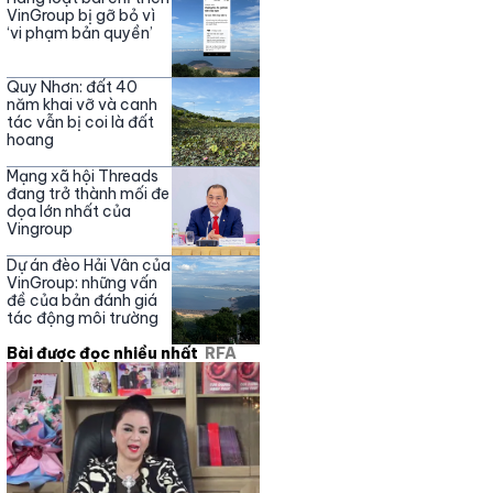
Nguyễn Phương Hằng
VinGroup bị gỡ bỏ vì
‘vi phạm bản quyền’
Quy Nhơn: đất 40
năm khai vỡ và canh
tác vẫn bị coi là đất
hoang
Mạng xã hội Threads
đang trở thành mối đe
dọa lớn nhất của
Vingroup
Dự án đèo Hải Vân của
VinGroup: những vấn
đề của bản đánh giá
tác động môi trường
Bài được đọc nhiều nhất
RFA