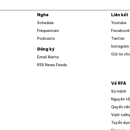
Nghe
Liên kết
O
Schedule
Youtube
Frequencies
Facebook
Op
Podcasts
Twitter
Instagram
Đăng ký
Gửi tin ch
Email Alerts
Opens in new window
RSS News Feeds
Về RFA
Sứ mệnh
Nguyên tắ
Quyền riên
Vượt tường
Tuyển dụn
O