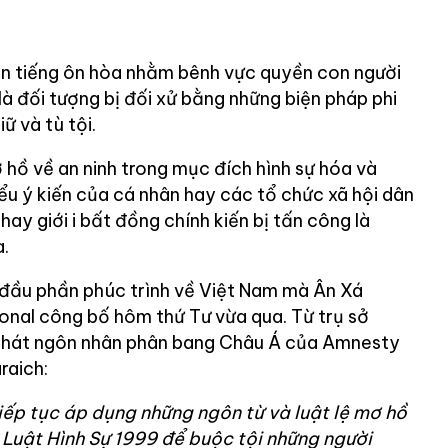
ên tiếng ôn hòa nhằm bênh vực quyền con người
 là đối tượng bị đối xử bằng những biện pháp phi
iữ và tù tội.
 hồ về an ninh trong mục đích hình sự hóa và
ểu ý kiến của cá nhân hay các tổ chức xã hội dân
ay giới i bất đồng chính kiến bị tấn công là
.
đầu phần phúc trình về Việt Nam mà Ân Xá
nal công bố hôm thứ Tư vừa qua. Từ trụ sở
phát ngôn nhân phân bang Châu Á của Amnesty
raich:
ếp tục áp dụng những ngôn từ và luật lệ mơ hồ
 Luật Hình Sự 1999 để buộc tội những người