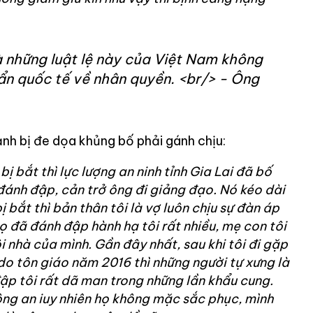
à những luật lệ này của Việt Nam không
ẩn quốc tế về nhân quyền. <br/> - Ông
ảnh bị đe dọa khủng bố phải gánh chịu:
bị bắt thì lực lượng an ninh tỉnh Gia Lai đã bố
đánh đập, cản trở ông đi giảng đạo. Nó kéo dài
ị bắt thì bản thân tôi là vợ luôn chịu sự đàn áp
ọ đã đánh đập hành hạ tôi rất nhiều, mẹ con tôi
i nhà của mình. Gần đây nhất, sau khi tôi đi gặp
do tôn giáo năm 2016 thì những người tự xưng là
ập tôi rất dã man trong những lần khẩu cung.
ông an iuy nhiên họ không mặc sắc phục, mình