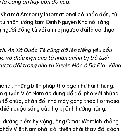
 là công an hay côn đồ nữa.
 Kha mà Amnesty International có nhắc đến, từ
 tù nhân lương tâm Đinh Nguyên Kha nói rằng
 người đồng tù với anh bị ngược đãi là có thực.
thì Ân Xá Quốc Tế cũng đã lên tiếng yêu cầu
o vô điều kiện cho tù nhân chính trị trẻ tuổi
gược đãi trong nhà tù Xuyên Mộc ở Bà Rịa, Vũng
onal, những biện pháp thô bạo như hành hung,
 quyền Việt Nam áp dụng để đối phó với những
n tổ chức, phản đối nhà máy gang thép Formosa
khiến cuộc sống của họ bị ảnh hưởng nặng.
ôi dưỡng niềm hy vộng, ông Omar Waraich khẳng
chấy Việt Nam phải cải thiện phải thay đổi cách