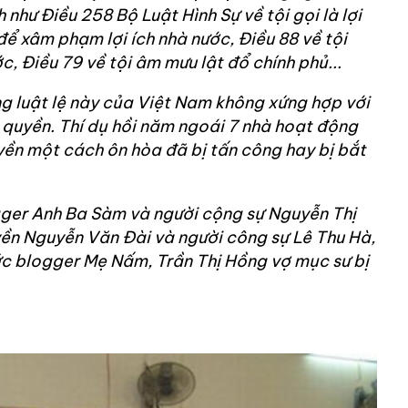
 như Điều 258 Bộ Luật Hình Sự về tội gọi là lợi
ể xâm phạm lợi ích nhà nước, Điều 88 về tội
, Điều 79 về tội âm mưu lật đổ chính phủ...
ng luật lệ này của Việt Nam không xứng hợp với
 quyền. Thí dụ hồi năm ngoái 7 nhà hoạt động
uyền một cách ôn hòa đã bị tấn công hay bị bắt
gger Anh Ba Sàm và người cộng sự Nguyễn Thị
yền Nguyễn Văn Đài và người công sự Lê Thu Hà,
 blogger Mẹ Nấm, Trần Thị Hồng vợ mục sư bị