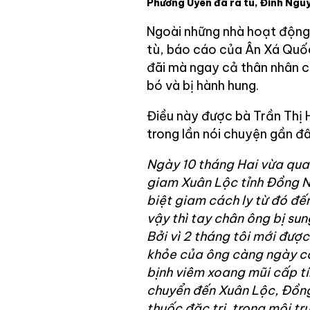
Phương Uyên đã ra tù, Đinh Nguy
Ngoài những nhà hoạt động 
tù, báo cáo của Ân Xá Quốc
đãi mà ngay cả thân nhân c
bó và bị hành hung.
Điều này được bà Trần Thị 
trong lần nói chuyện gần đâ
Ngày 10 tháng Hai vừa qua 
giam Xuân Lộc tỉnh Đồng Na
biệt giam cách ly từ đó đến
vậy thì tay chân ông bị su
Bởi vì 2 tháng tôi mới được
khỏe của ông càng ngày càn
bịnh viêm xoang mũi cấp tín
chuyển đến Xuân Lộc, Đồng
thuốc đặc trị, trong môi tr