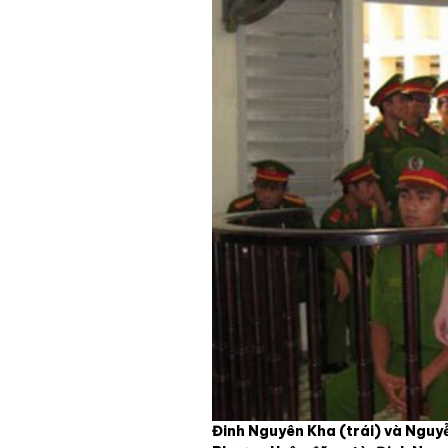
Đinh Nguyên Kha (trái) và Ngu