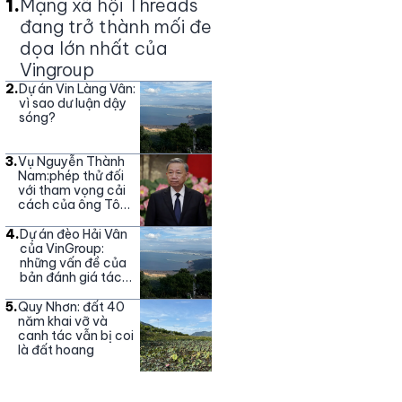
1
.
Mạng xã hội Threads
đang trở thành mối đe
dọa lớn nhất của
Vingroup
2
.
Dự án Vin Làng Vân:
vì sao dư luận dậy
sóng?
3
.
Vụ Nguyễn Thành
Nam:phép thử đối
với tham vọng cải
cách của ông Tô
Lâm
4
.
Dự án đèo Hải Vân
của VinGroup:
những vấn đề của
bản đánh giá tác
động môi trường
5
.
Quy Nhơn: đất 40
năm khai vỡ và
canh tác vẫn bị coi
là đất hoang