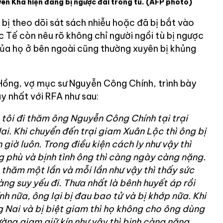
ên Kha hiện đang bị ngược đãi trong tù.
(AFP photo)
bị theo dõi sát sách nhiễu hoặc đã bị bắt vào
 Tế còn nêu rõ không chỉ người ngồi tù bị ngược
ủa họ ở bên ngoài cũng thường xuyên bị khủng
Hồng, vợ mục sư Nguyễn Công Chính, trình bày
y nhất với RFA như sau:
tôi đi thăm ông Nguyễn Công Chính tại trại
i. Khi chuyển đến trại giam Xuân Lộc thì ông bị
 giờ luôn. Trong điều kiện cách ly như vậy thì
ng phù và bịnh tình ông thì càng ngày càng nặng.
 thăm một lần và mỗi lần như vậy thì thấy sức
g suy yếu đi. Thưa nhất là bênh huyết áp rồi
h nữa, ông lại bị đau bao tử và bị khớp nữa. Khi
 Nai và bị biệt giam thì họ không cho ông dùng
ường giam giữ kín như vậy thì bịnh càng nặng