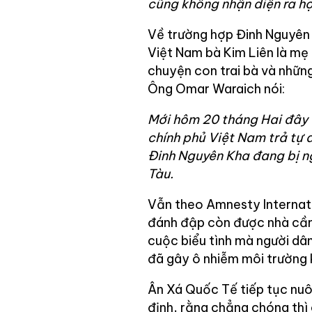
cũng không nhận diện ra họ
Về trường hợp Đinh Nguyên
Việt Nam bà Kim Liên là mẹ
chuyện con trai bà và những
Ông Omar Waraich nói:
Mới hôm 20 tháng Hai đây 
chính phủ Việt Nam trả tự d
Đinh Nguyên Kha đang bị n
Tàu.
Vẫn theo Amnesty Internati
đánh đập còn được nhà cầm
cuộc biểu tình mà người dâ
đã gây ô nhiễm môi trường 
Ân Xá Quốc Tế tiếp tục nu
định, rằng chẳng chóng thì 