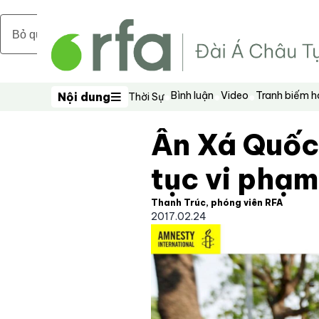
Bỏ qua nội dung chính
Bình luận
Video
Tranh biếm 
Nội dung
Thời Sự
Nội dung
Ân Xá Quốc 
tục vi phạ
Thanh Trúc, phóng viên RFA
2017.02.24