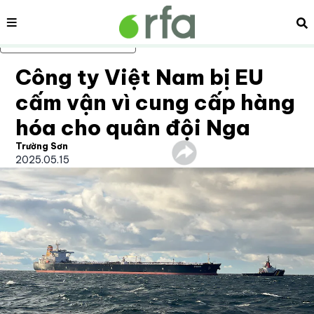
Nội dung
Tì
Bỏ qua nội dung chính
Công ty Việt Nam bị EU
cấm vận vì cung cấp hàng
hóa cho quân đội Nga
Trường Sơn
2025.05.15