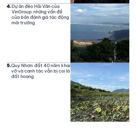
4
.
Dự án đèo Hải Vân của
VinGroup: những vấn đề
của bản đánh giá tác động
môi trường
5
.
Quy Nhơn: đất 40 năm khai
vỡ và canh tác vẫn bị coi là
đất hoang