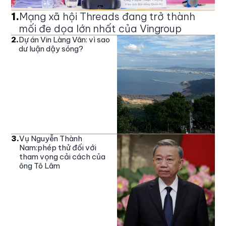
1
.
Mạng xã hội Threads đang trở thành
mối đe dọa lớn nhất của Vingroup
2
.
Dự án Vin Làng Vân: vì sao
dư luận dậy sóng?
3
.
Vụ Nguyễn Thành
Nam:phép thử đối với
tham vọng cải cách của
ông Tô Lâm