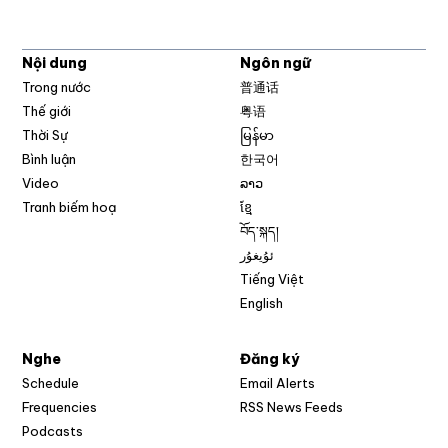
Nội dung
Ngôn ngữ
Trong nước
普通话
Thế giới
粤语
Thời Sự
မြန်မာ
Bình luận
한국어
Video
ລາວ
Tranh biếm hoạ
ខ្មែ
བོད་སྐད།
ئۇيغۇر
Tiếng Việt
English
Nghe
Đăng ký
Schedule
Email Alerts
Opens in new w
Frequencies
RSS News Feeds
Podcasts