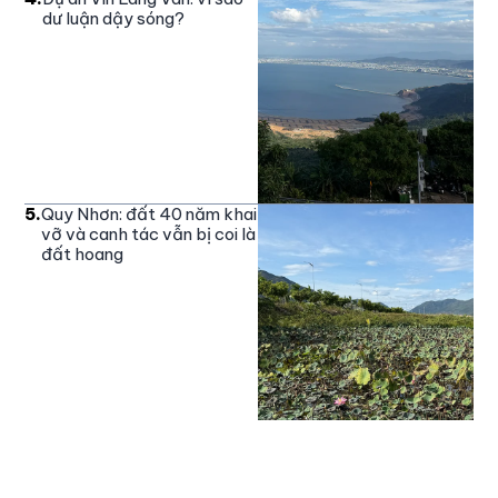
dư luận dậy sóng?
5
.
Quy Nhơn: đất 40 năm khai
vỡ và canh tác vẫn bị coi là
đất hoang