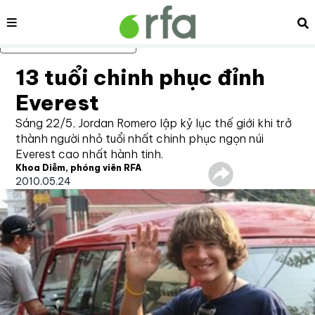
Nội dung
Tì
Bỏ qua nội dung chính
13 tuổi chinh phục đỉnh
Everest
Sáng 22/5, Jordan Romero lập kỷ lục thế giới khi trở
thành người nhỏ tuổi nhất chinh phục ngọn núi
Everest cao nhất hành tinh.
Khoa Diễm, phóng viên RFA
2010.05.24