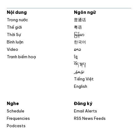
Nội dung
Ngôn ngữ
Trong nước
普通话
Thế giới
粤语
Thời Sự
မြန်မာ
Bình luận
한국어
Video
ລາວ
Tranh biếm hoạ
ខ្មែ
བོད་སྐད།
ئۇيغۇر
Tiếng Việt
English
Nghe
Đăng ký
Schedule
Email Alerts
Opens in new w
Frequencies
RSS News Feeds
Podcasts