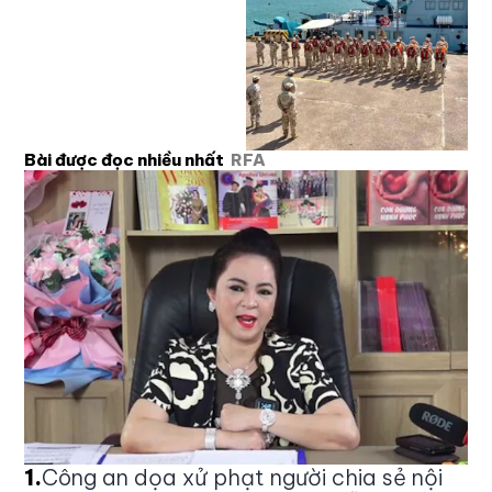
Bài được đọc nhiều nhất
RFA
1
.
Công an dọa xử phạt người chia sẻ nội