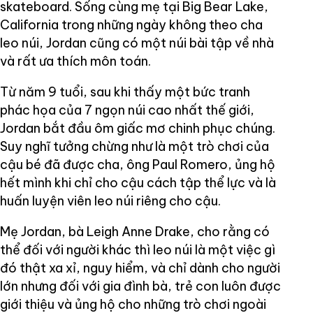
skateboard. Sống cùng mẹ tại Big Bear Lake,
California trong những ngày không theo cha
leo núi, Jordan cũng có một núi bài tập về nhà
và rất ưa thích môn toán.
Từ năm 9 tuổi, sau khi thấy một bức tranh
phác họa của 7 ngọn núi cao nhất thế giới,
Jordan bắt đầu ôm giấc mơ chinh phục chúng.
Suy nghĩ tưởng chừng như là một trò chơi của
cậu bé đã được cha, ông Paul Romero, ủng hộ
hết mình khi chỉ cho cậu cách tập thể lực và là
huấn luyện viên leo núi riêng cho cậu.
Mẹ Jordan, bà Leigh Anne Drake, cho rằng có
thể đối với người khác thì leo núi là một việc gì
đó thật xa xỉ, nguy hiểm, và chỉ dành cho người
lớn nhưng đối với gia đình bà, trẻ con luôn được
giới thiệu và ủng hộ cho những trò chơi ngoài