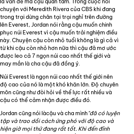
là vấn đề mà cậu quan tâm. Trong cuộc nói
chuyện với Meredith Rivera của CBS khi đang
trong trại dừng chân tại trại nghỉ trên đường
lên Everest, Jordan nói rằng cậu muốn chinh
phục núi Everest vì cậu muốn trải nghiệm điều
này. Chuyện cậu còn nhỏ tuổi không là gì cả vì
từ khi cậu còn nhỏ hơn nữa thì cậu đã mơ ước
được leo cả 7 ngọn núi cao nhất thế giới và
may mắn là cha cậu đã đồng ý.
Núi Everest là ngọn núi cao nhất thế giới nên
độ cao của nó là một khó khăn lớn. Độ chuyên
môn cũng như đòi hỏi về thể lực rất nhiều và
cậu có thể cảm nhận được điều đó.
Jordan cũng nói làcậu và cha mình
"đã có luyện
tập và trao dồi cách ứng phó với độ cao và
hiện giờ mọi thứ đang rất tốt. Khi đến đỉnh