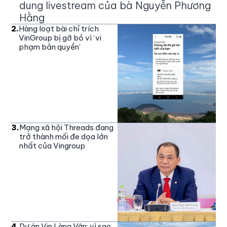
dung livestream của bà Nguyễn Phương
Hằng
2
.
Hàng loạt bài chỉ trích
VinGroup bị gỡ bỏ vì ‘vi
phạm bản quyền’
3
.
Mạng xã hội Threads đang
trở thành mối đe dọa lớn
nhất của Vingroup
4
.
Dự án Vin Làng Vân: vì sao