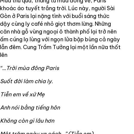
Mùa thu qua, tháng tư mùa đông về, Paris
khoác áo tuyết trắng trời. Lúc này, người Sài
Gòn ở Paris lại nặng tình với buổi sáng thức
dậy cùng ly café nhỏ giọt thơm lừng. Những
căn nhà gỗ vùng ngoại ô thành phố lại trở nên
ấm cúng lạ lùng với ngọn lửa bập bùng cả ngày
lẫn đêm. Cung Trầm Tưởng lại một lần nữa thốt
lên
“…Trời mùa đông Paris
Suốt đời làm chia ly.
Tiễn em về xứ Mẹ
Anh nói bằng tiếng hôn
Không còn gì lâu hơn
Một trăm ngày xa cách…” (Tiễn em)