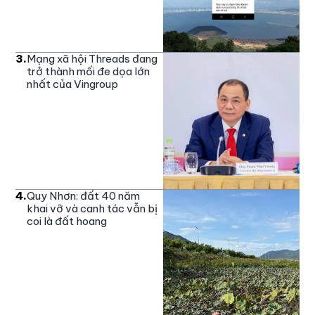
3
.
Mạng xã hội Threads đang
trở thành mối đe dọa lớn
nhất của Vingroup
4
.
Quy Nhơn: đất 40 năm
khai vỡ và canh tác vẫn bị
coi là đất hoang