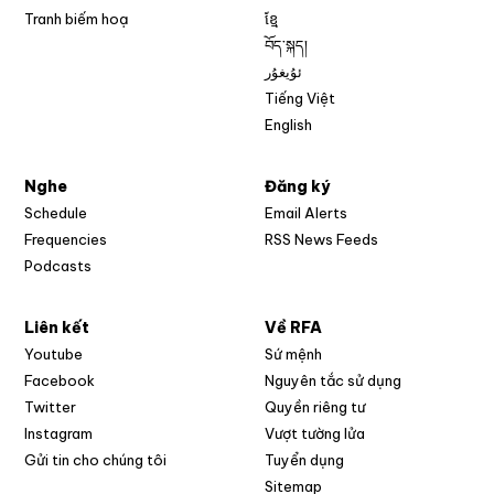
Tranh biếm hoạ
ខ្មែ
བོད་སྐད།
ئۇيغۇر
Tiếng Việt
English
Nghe
Đăng ký
Schedule
Email Alerts
Opens in new w
Frequencies
RSS News Feeds
Podcasts
Liên kết
Về RFA
Opens in new window
Youtube
Sứ mệnh
Opens in new window
Facebook
Nguyên tắc sử dụng
Opens in new window
Twitter
Quyền riêng tư
Opens in new window
Instagram
Vượt tường lửa
Opens in new window
Gửi tin cho chúng tôi
Tuyển dụng
Opens in new window
Sitemap