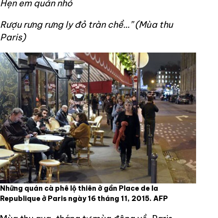
Hẹn em quán nhỏ
Rượu rưng rưng ly đỏ tràn chề…” (Mùa thu
Paris)
Những quán cà phê lộ thiên ở gần Place de la
Republique ở Paris ngày 16 tháng 11, 2015. AFP