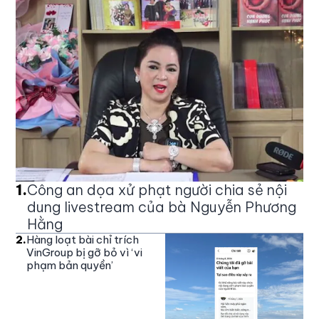
1
.
Công an dọa xử phạt người chia sẻ nội
dung livestream của bà Nguyễn Phương
Hằng
2
.
Hàng loạt bài chỉ trích
VinGroup bị gỡ bỏ vì ‘vi
phạm bản quyền’