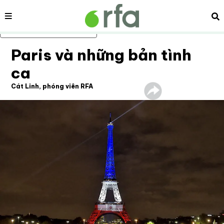
Nội dung
Tì
Bỏ qua nội dung chính
Paris và những bản tình
ca
Cát Linh, phóng viên RFA