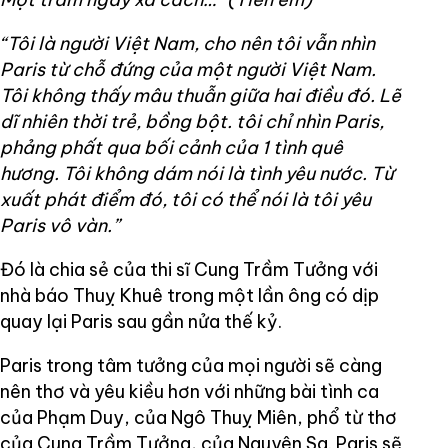
“Tôi là người Việt Nam, cho nên tôi vẫn nhìn
Paris từ chỗ đứng của một người Việt Nam.
Tôi không thấy mâu thuẫn giữa hai điều đó. Lẽ
dĩ nhiên thời trẻ, bồng bột. tôi chỉ nhìn Paris,
phảng phất qua bối cảnh của 1 tình quê
hương. Tôi không dám nói là tình yêu nước. Từ
xuất phát điểm đó, tôi có thể nói là tôi yêu
Paris vô vàn.”
Đó là chia sẻ của thi sĩ Cung Trầm Tưởng với
nhà báo Thuỵ Khuê trong một lần ông có dịp
quay lại Paris sau gần nửa thế kỷ.
Paris trong tâm tưởng của mọi người sẽ càng
nên thơ và yêu kiều hơn với những bài tình ca
của Phạm Duy, của Ngô Thuỵ Miên, phổ từ thơ
của Cung Trầm Tưởng, của Nguyên Sa. Paris sẽ