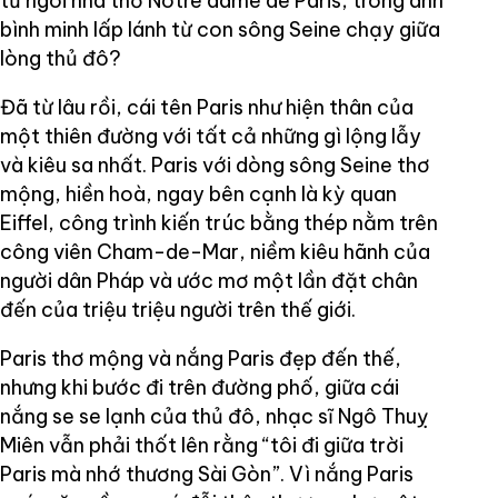
từ ngôi nhà thờ Notre dame de Paris, trong ánh
bình minh lấp lánh từ con sông Seine chạy giữa
lòng thủ đô?
Đã từ lâu rồi, cái tên Paris như hiện thân của
một thiên đường với tất cả những gì lộng lẫy
và kiêu sa nhất. Paris với dòng sông Seine thơ
mộng, hiền hoà, ngay bên cạnh là kỳ quan
Eiffel, công trình kiến trúc bằng thép nằm trên
công viên Cham-de-Mar, niềm kiêu hãnh của
người dân Pháp và ước mơ một lần đặt chân
đến của triệu triệu người trên thế giới.
Paris thơ mộng và nắng Paris đẹp đến thế,
nhưng khi bước đi trên đường phố, giữa cái
nắng se se lạnh của thủ đô, nhạc sĩ Ngô Thuỵ
Miên vẫn phải thốt lên rằng “tôi đi giữa trời
Paris mà nhớ thương Sài Gòn”. Vì nắng Paris