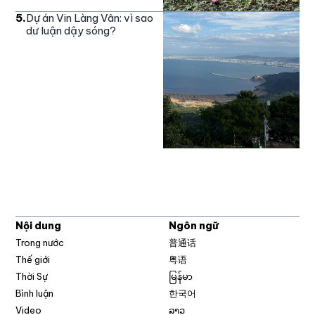
5
.
Dự án Vin Làng Vân: vì sao
dư luận dậy sóng?
Nội dung
Ngôn ngữ
Trong nước
普通话
Thế giới
粤语
Thời Sự
မြန်မာ
Bình luận
한국어
Video
ລາວ