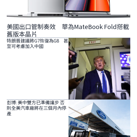
美國出口管制奏效 華為MateBook Fold搭載
舊版本晶片
特朗普建議將G7恢復為G8 甚
至可考慮加入中國
彭博: 美中雙方已準備讓步 否
則全美汽車廠將在三個月內停
產