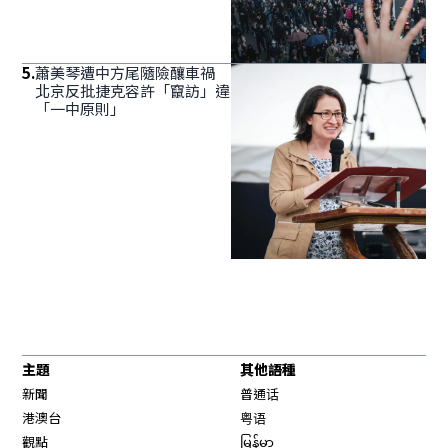
5
.
蕭美琴遭中方尾隨險釀車禍
北京反批捷克容許「竄訪」違
「一中原則」
主題
其他語種
新聞
普通话
港澳台
粤语
觀點
မြန်မာ