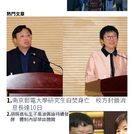
熱門文章
1
.
南京郵電大學研究生自焚身亡 校方封鎖消
息長達10日
2
.
胡錫進私生子風波輿論持續發
酵 體制內卻禁談醜聞