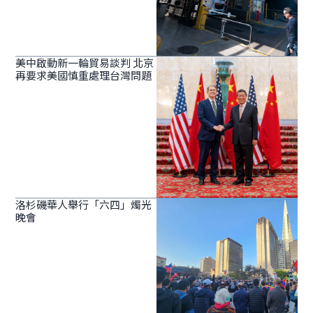
美中啟動新一輪貿易談判 北京
再要求美國慎重處理台灣問題
洛杉磯華人舉行「六四」燭光
晚會