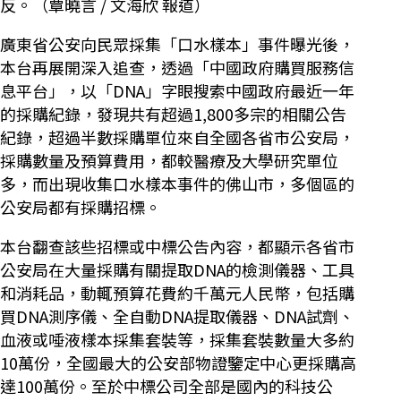
反。（覃曉言 / 文海欣 報道）
廣東省公安向民眾採集「口水樣本」事件曝光後，
本台再展開深入追查，透過「中國政府購買服務信
息平台」，以「DNA」字眼搜索中國政府最近一年
的採購紀錄，發現共有超過1,800多宗的相關公告
紀錄，超過半數採購單位來自全國各省市公安局，
採購數量及預算費用，都較醫療及大學研究單位
多，而出現收集口水樣本事件的佛山市，多個區的
公安局都有採購招標。
本台翻查該些招標或中標公告內容，都顯示各省市
公安局在大量採購有關提取DNA的檢測儀器、工具
和消耗品，動輒預算花費約千萬元人民幣，包括購
買DNA測序儀、全自動DNA提取儀器、DNA試劑、
血液或唾液樣本採集套裝等，採集套裝數量大多約
10萬份，全國最大的公安部物證鑒定中心更採購高
達100萬份。至於中標公司全部是國內的科技公