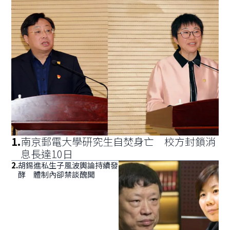
1
.
南京郵電大學研究生自焚身亡 校方封鎖消
息長達10日
2
.
胡錫進私生子風波輿論持續發
酵 體制內卻禁談醜聞