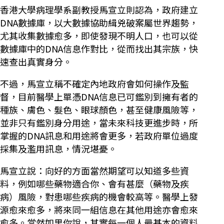
香港大學病理學系副教授馬宣立則認為，政府建立
DNA數據庫，以大數據協助緝兇破案屬世界趨勢，
尤其收集數據愈多，即使發現不明人口，也可以從
數據庫中的DNA信息作對比，從而找出其宗族，快
速查出真實身分。
不過，馬宣立稱不確定內地政府會如何操作及監
督，目前醫學上單憑DNA信息已可鑑別到擁有者的
種族、膚色、髮色、眼球顏色，甚至健康風險等，
並非只有鑑別身分用途，當未來科技更進步時，所
掌握的DNA訊息和用途將會更多，若政府單位過度
採集及濫用訊息，情況堪憂。
馬宣立說：向好的方面當然期望可以知道多些資
料，例如哪些藥物適合你、會有甚麼（藥物及疾
病）風險，對患哪些疾病的機會較高等。醫學上發
源愈來愈多，將來同一組信息在其他用途亦會愈來
愈多。當然如果你說，其實每一個人最基本的資料