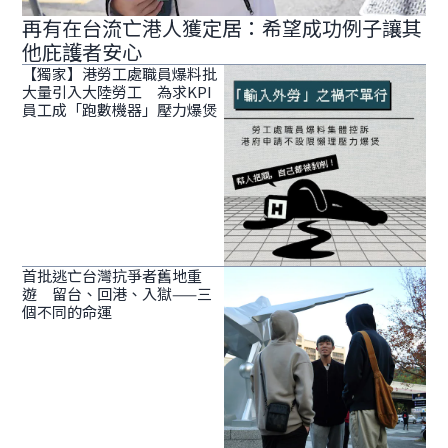
再有在台流亡港人獲定居：希望成功例子讓其
他庇護者安心
【獨家】港勞工處職員爆料批
大量引入大陸勞工 為求KPI
員工成「跑數機器」壓力爆煲
首批逃亡台灣抗爭者舊地重
遊 留台、回港、入獄——三
個不同的命運