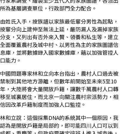
行家系調查、繪製至少五代人的家族圖譜，各派出
所為基層調查單位，行政部門全力配合。
由姓氏入手，按族譜以家族最低輩分男性為起點，
按輩分向上建伸至無法上延，嚴防漏人及漏掉家族
分支，又列出有否外來入贅、領養和私生等，建立
全面覆蓋農村及城中村、以男性為主的家族圖譜信
息庫，並將數據錄入國家數據庫，藉以加強管控人
口能力。
中國問題專家林和立向本台指出，農村人口過去被
禁制到其他地方游離，但數年前開始至未來5至10
年，大陸將會大量開放戶籍，讓數千萬農村人口轉
移至城裏居住，而北京一向關注農村宗派勢力，相
信因改革戶籍制度而加強人口監控。
林和立說：這個採集DNA的系統其中一個原因，我
認為是開放戶籍是局部的，即可能四川人口可以到
成都、重慶等，但政府要確定這班人進入城市後，