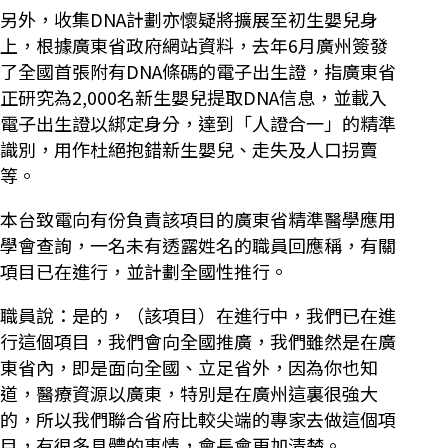
另外，收集DNA計劃亦懷疑將擴展至初生嬰兒身
上，根據廣東省政府網站資料，去年6月廣州簽發
了全國首張附有DNA條碼的電子出生證，指廣東省
正研究為2,000名新生嬰兒提取DNA信息，並載入
電子出生證以綁定身分，達到「人證合一」的精準
識別，用作杜絕抱錯新生嬰兒、走失及人口拐賣
等。
本台致電向有份負責該項目的廣東省精準醫學應用
學會查詢，一名未有透露姓名的職員回應稱，有關
項目已在進行，並計劃全國性推行。
職員說：是的，（該項目）在進行中，我們已在進
行這個項目，我們會向全國推廣，我們雖然是在廣
東省內，即是面向全國、立足省外，因為你也知
道，醫療資源以廣東，特別是在廣州這裏很強大
的，所以我們聯合省府比較尖端的專家去做這個項
目，有很多具體的事情，會長會更加清楚。