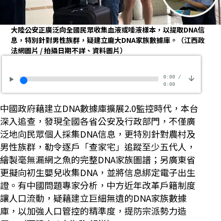
大陸公安正廣泛向全國民眾收集血液或唾液樣本，以提取DNA信
息，特別針對男性族群，疑建立龐大DNA家族數據庫。（江西政
法網圖片 / 拍攝日期不詳、資料圖片）
0:00
/
0:00
中國政府藉建立DNA數據庫擴展2.0監控時代，本台
深入追查，發現全國各省公安及行政部門，不僅廣
泛地向民眾個人採集DNA信息，更特別針對農村及
男性族群，勒令逐戶「查家宅」追蹤至少五代人，
繪製毫無漏網之魚的完整DNA家族圖譜；另廣東省
更擬向初生嬰兒收集DNA，並將信息綁定電子出生
證。有中國問題專家分析，中方近年改革戶籍制度
讓人口流動，疑藉建立巨細無遺的DNA家族數據
庫，以加強人口管控的精準度，提防宗派勢力造