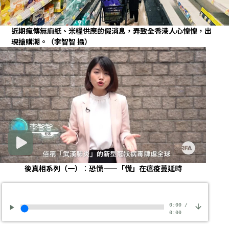
近期瘋傳無廁紙、米糧供應的假消息，弄致全香港人心惶惶，出
現搶購潮。（李智智 攝）
後真相系列（一）︰恐慌——「慌」在瘟疫蔓延時
0:00
/
0:00