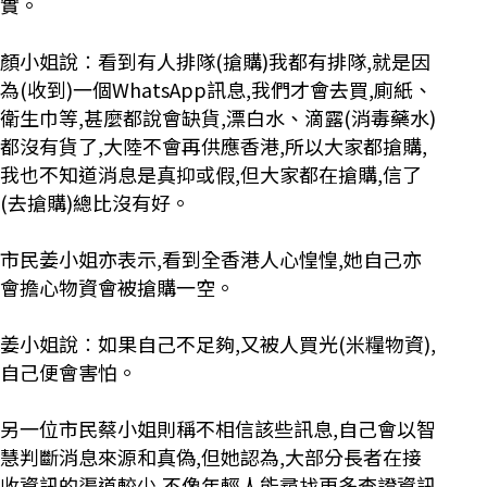
實。
顏小姐說︰看到有人排隊(搶購)我都有排隊,就是因
為(收到)一個WhatsApp訊息,我們才會去買,廁紙、
衛生巾等,甚麼都說會缺貨,漂白水、滴露(消毒藥水)
都沒有貨了,大陸不會再供應香港,所以大家都搶購,
我也不知道消息是真抑或假,但大家都在搶購,信了
(去搶購)總比沒有好。
市民姜小姐亦表示,看到全香港人心惶惶,她自己亦
會擔心物資會被搶購一空。
姜小姐說︰如果自己不足夠,又被人買光(米糧物資),
自己便會害怕。
另一位市民蔡小姐則稱不相信該些訊息,自己會以智
慧判斷消息來源和真偽,但她認為,大部分長者在接
收資訊的渠道較少,不像年輕人能尋找更多查證資訊