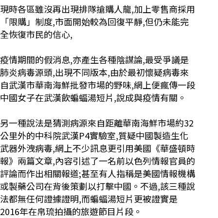
現時各區雖沒再出現排隊搶購人龍,加上零售商採用
「限購」制度,市面開始較為回復平靜,但仍未能完
全恢復市民的信心,
疫情期間的假消息,亦產生各種陰謀論,最受爭議是
肺炎病毒源頭,出現不同版本,由於最初懷疑病毒來
自武漢市華南海鮮批發市場的野味,網上便瘋傳一段
中國女子在武漢飲蝙蝠湯短片,說成與疫情有關。
另一種說法是猜測病源來自距離華南海鮮市場約32
公里外的中科院武漢P4實驗室,質疑中國製造生化
武器外洩病毒,網上不少訊息更引用美國《華盛頓時
報》兩篇文章,內容引述了一名前以色列情報官員的
評論而作出相關報道;甚至有人指稱是美國情報機構
或製藥公司在背後策劃以打擊中國。不過,該三種說
法都無任何證據證明,而蝙蝠湯短片更被證實是
2016年在帛琉拍攝的旅遊節目片段。