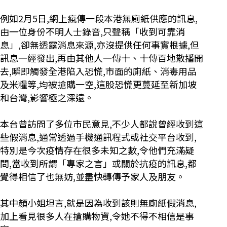
例如2月5日,網上瘋傳一段本港無廁紙供應的訊息,
由一位身份不明人士錄音,只聲稱「收到可靠消
息」,卻無透露消息來源,亦沒提供任何事實根據,但
訊息一經發出,再由其他人一傳十、十傳百地散播開
去,瞬即觸發全港陷入恐慌,市面的廁紙、消毒用品
及米糧等,均被搶購一空,這股恐慌更蔓延至新加坡
和台灣,影響極之深遠。
本台曾訪問了多位市民意見,不少人都說曾經收到這
些假消息,通常透過手機通訊程式或社交平台收到,
特別是今次疫情存在很多未知之數,令他們充滿疑
問,當收到所謂「專家之言」或關於抗疫的訊息,都
覺得相信了也無妨,並盡快轉傳予家人及朋友。
其中顏小姐坦言,就是因為收到該則無廁紙假消息,
加上看見很多人在搶購物資,令她不得不相信是事