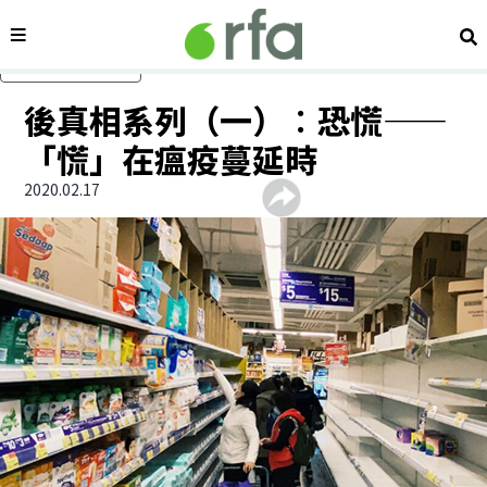
內容分類
搜
跳過主要內容
後真相系列（一）︰恐慌——
「慌」在瘟疫蔓延時
2020.02.17