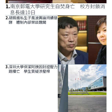
1
.
南京郵電大學研究生自焚身亡 校方封鎖消
息長達10日
2
.
胡錫進私生子風波輿論持續發
酵 體制內卻禁談醜聞
3
.
深圳大學保潔阿姨因封控壓力
跳樓亡 學生質疑涉壓榨