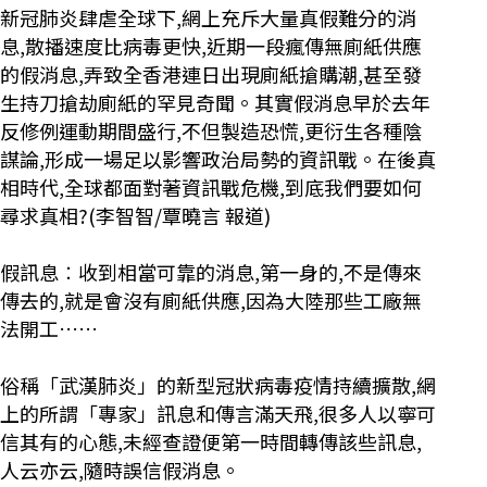
新冠肺炎肆虐全球下,網上充斥大量真假難分的消
息,散播速度比病毒更快,近期一段瘋傳無廁紙供應
的假消息,弄致全香港連日出現廁紙搶購潮,甚至發
生持刀搶劫廁紙的罕見奇聞。其實假消息早於去年
反修例運動期間盛行,不但製造恐慌,更衍生各種陰
謀論,形成一場足以影響政治局勢的資訊戰。在後真
相時代,全球都面對著資訊戰危機,到底我們要如何
尋求真相?(李智智/覃曉言 報道)
假訊息︰收到相當可靠的消息,第一身的,不是傳來
傳去的,就是會沒有廁紙供應,因為大陸那些工廠無
法開工……
俗稱「武漢肺炎」的新型冠狀病毒疫情持續擴散,網
上的所謂「專家」訊息和傳言滿天飛,很多人以寧可
信其有的心態,未經查證便第一時間轉傳該些訊息,
人云亦云,隨時誤信假消息。