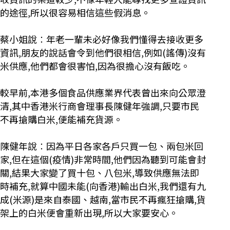
的途徑,所以很容易相信這些假消息。
蔡小姐說︰年老一輩未必好像我們懂得去接收更多
資訊,朋友的說話會令到他們很相信,例如(謠傳)沒有
米供應,他們都會很害怕,因為很擔心沒有飯吃。
較早前,本港多個食品供應業界代表曾出來向公眾澄
清,其中香港米行商會理事長陳健年強調,只要市民
不再搶購白米,便能補充貨源。
陳健年說︰因為平日各家各戶只買一包、兩包米回
家,但在這個(疫情)非常時間,他們因為聽到可能會封
關,結果大家變了買十包、八包米,導致供應無法即
時補充,就算中國未能(向香港)輸出白米,我們還有九
成(米源)是來自泰國、越南,當市民不再瘋狂搶購,貨
架上的白米便會重新出現,所以大家要安心。