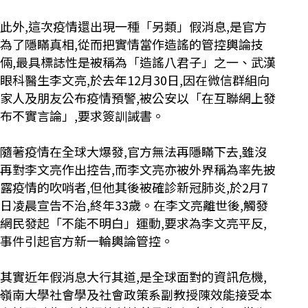
此外,這次疫情還出現一種「另類」假消息,是官方
為了隱瞞真相,從而把實情當作造謠的管控輿論技
倆,最具標誌性是被稱為「造謠八君子」之一、武漢
眼科醫生李文亮,於去年12月30日,因在微信群組向
家人及朋友公布疫情預警,被公安以「在互聯網上發
布不實言論」,要求簽訓誡書。
隨著疫情在全球大爆發,官方無法再隱瞞下去,雖沒
再對李文亮作出控告,而李文亮亦被外界稱為率先披
露疫情的吹哨者,但他其後被確診新冠肺炎,於2月7
日凌晨宣告不治,終年33歲。在李文亮離世後,觸發
網民發起「不能不明白」運動,要求為李文亮平反,
事件引起官方新一輪輿論管控。
其實近年假消息大行其道,是全球面對的資訊危機,
嶺南大學社會學及社會政策系副教授陳效能接受本