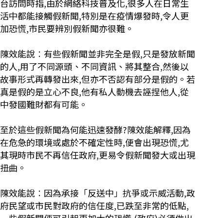
台訪問時指,由於網絡科技普及化,很多人在日常生
活中都能接觸假新聞,特別是在疫情爆發時,令人更
加恐慌,市民要辨別假新聞亦很難。
陳效能說︰有些假新聞並非完全是假,只是發放新聞
的人,用了不同源頭、不同資訊、將其整合,然後以
故事形式再轉發出來,但亦不否認有部分是假的。若
真是假的是立心不良,他有私人動機去誣捏他人,從
中發國難財都有可能。
至於這些假新聞為何能迅速發酵?陳效能解釋,因為
在危急的環境或處於不確定性時,便會出現恐慌,尤
其現時市民不再信任政府,更易令假新聞發大或出現
扭曲。
陳效能說︰因為承接「反送中」抗爭或示威活動,政
府民望或市民對政府的信任度,已跌至非常的低點,
一些假新聞便可引起更加大的恐慌,(政府)必須做出