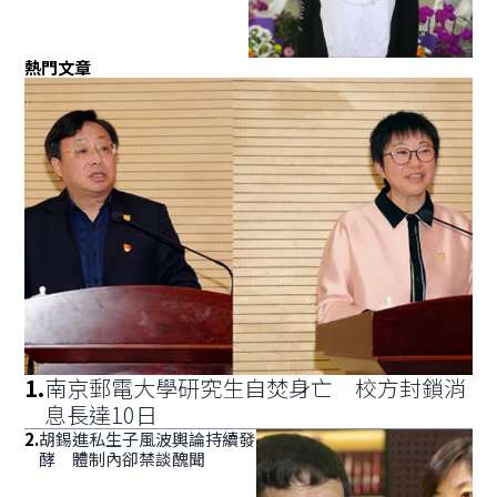
熱門文章
1
.
南京郵電大學研究生自焚身亡 校方封鎖消
息長達10日
2
.
胡錫進私生子風波輿論持續發
酵 體制內卻禁談醜聞