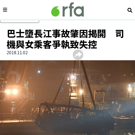
內容分類
搜
跳過主要內容
巴士墮長江事故肇因揭開 司
機與女乘客爭執致失控
2018.11.02