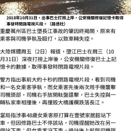
2018年10月31日，出事巴士打撈上岸，公安機關修復記憶卡取得
事發時閉路電視片段。（路透社）
重慶萬州區巴士墮長江事故的肇因終揭開，原來有
乘客與司機爭執及毆打，以致車輛失控。
大陸媒體周五（2日）報道，墮江巴士在周三（10
月31日）深夜打撈上岸後，公安機關修復巴士上記
憶卡的數據，取得事發時閉路電視片段。
警方指出事前大約十秒的閉路電視片段，看到司機
和一名女乘客爭執，而女乘客先後兩次用手機襲擊
司機頭部，司機右手放開軚盤還擊，巴士失控與一
輛私家車相撞後，再撞毀大橋護欄跌落長江。
當局指涉事48歲女乘客原打算在壹號家居館站下
車，但因修路巴士不停該站，司機提醒她改在另一
個站下車；但女乘客沒下車，過站後上前與司機理