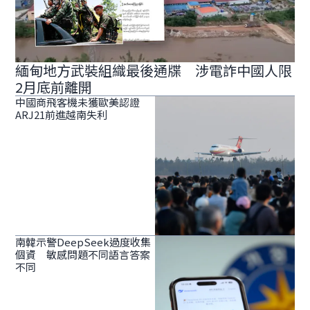
緬甸地方武裝組織最後通牒 涉電詐中國人限
2月底前離開
中國商飛客機未獲歐美認證
ARJ21前進越南失利
南韓示警DeepSeek過度收集
個資 敏感問題不同語言答案
不同