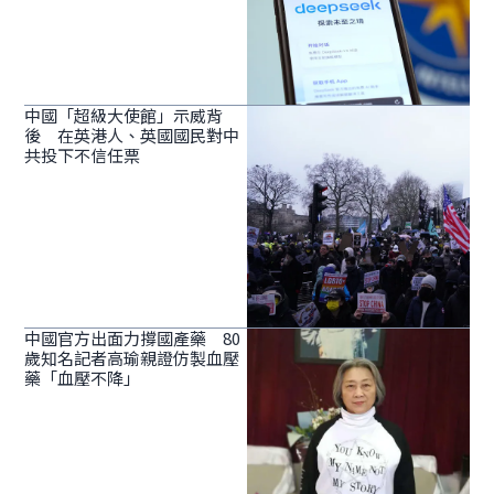
中國「超級大使館」示威背
後 在英港人、英國國民對中
共投下不信任票
中國官方出面力撐國產藥 80
歲知名記者高瑜親證仿製血壓
藥「血壓不降」