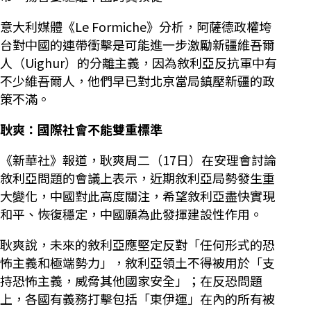
意大利媒體《Le Formiche》分析，阿薩德政權垮
台對中國的連帶衝擊是可能進一步激勵新疆維吾爾
人（Uighur）的分離主義，因為敘利亞反抗軍中有
不少維吾爾人，他們早已對北京當局鎮壓新疆的政
策不滿。
耿爽：國際社會不能雙重標準
《新華社》報道，耿爽周二（17日）在安理會討論
敘利亞問題的會議上表示，近期敘利亞局勢發生重
大變化，中國對此高度關注，希望敘利亞盡快實現
和平、恢復穩定，中國願為此發揮建設性作用。
耿爽說，未來的敘利亞應堅定反對「任何形式的恐
怖主義和極端勢力」，敘利亞領土不得被用於「支
持恐怖主義，威脅其他國家安全」；在反恐問題
上，各國有義務打擊包括「東伊運」在內的所有被