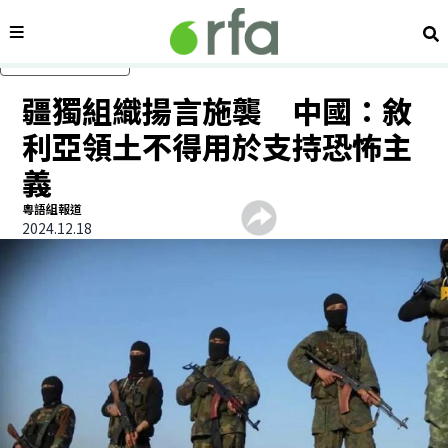
內容分類
搜
跳過主要內容
疆獨組織揚言施襲 中國：敘
利亞領土不得用於支持恐怖主
義
粵語組報道
2024.12.18