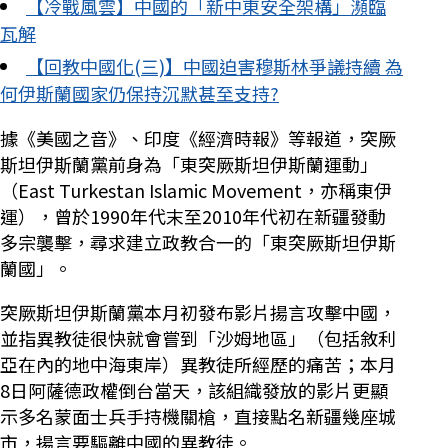
【冷戰風雲】中國的「新中東安全架構」瀕臨
瓦解
【回教中國化(三)】中國迫害穆斯林爭議持續 為
何伊斯蘭國家仍保持沉默甚至支持?
據《美國之音》、印度《經濟時報》等報道，突厥
斯坦伊斯蘭黨前身為「東突厥斯坦伊斯蘭運動」
（East Turkestan Islamic Movement，亦稱東伊
運），曾於1990年代末至2010年代初在新疆發動
多宗襲擊，尋求建立政教合一的「東突厥斯坦伊斯
蘭國」。
突厥斯坦伊斯蘭黨本月初發布影片揚言攻擊中國，
並指異教徒很快就會嘗到「沙姆地區」（包括敘利
亞在內的地中海東岸）異教徒所經歷的痛苦；本月
8日阿薩德政權倒台當天，該組織發放的影片更顯
示多名蒙面士兵手持機關槍，直接點名新疆幾座城
市，揚言要驅離中國的異教徒。