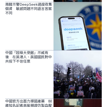
南韓示警DeepSeek過度收集
個資 敏感問題不同語言答案
不同
中國「超級大使館」示威背
後 在英港人、英國國民對中
共投下不信任票
中國官方出面力撐國產藥 80
歲知名記者高瑜親證仿製血壓