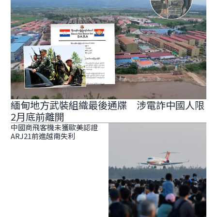
緬甸地方武裝組織最後通牒 涉電詐中國人限
2月底前離開
中國商飛客機未獲歐美認證
ARJ21前進越南失利