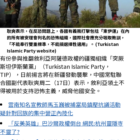
耿爽表示，在反恐問題上，各國有義務打擊包括「東伊運」在內
的所有被安理會列名的恐怖組織，國際社會應充分吸取教訓，
「不能奉行雙重標準，不能搞選擇性適用」。
(Turkistan
Islamic Party website)
有份參與推翻敘利亞阿薩德政權的疆獨組織「突厥
斯坦伊斯蘭黨」（Turkistan Islamic Party，
TIP），日前揚言將在新疆發動襲擊，中國常駐聯
合國副代表耿爽周二（17日）表示，敘利亞領土不
得被用於支持恐怖主義，威脅他國安全。
雲南知名宣教師馬玉巍被捕當局鎮壓抗議活動
疑針對回族的集中營正內陸化
「反美英雄」巴沙爾政權倒台 網民:杭州靈隱寺
不靈了?