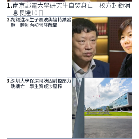
1
.
南京郵電大學研究生自焚身亡 校方封鎖消
息長達10日
2
.
胡錫進私生子風波輿論持續發
酵 體制內卻禁談醜聞
3
.
深圳大學保潔阿姨因封控壓力
跳樓亡 學生質疑涉壓榨