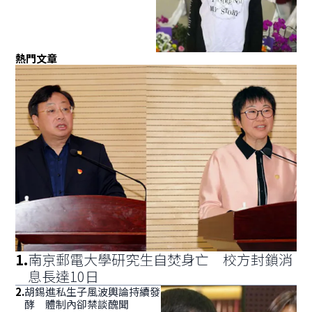
熱門文章
1
.
南京郵電大學研究生自焚身亡 校方封鎖消
息長達10日
2
.
胡錫進私生子風波輿論持續發
酵 體制內卻禁談醜聞