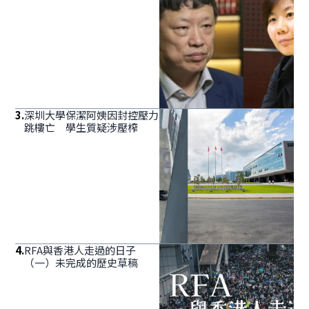
3
.
深圳大學保潔阿姨因封控壓力
跳樓亡 學生質疑涉壓榨
4
.
RFA與香港人走過的日子
（一）未完成的歷史草稿