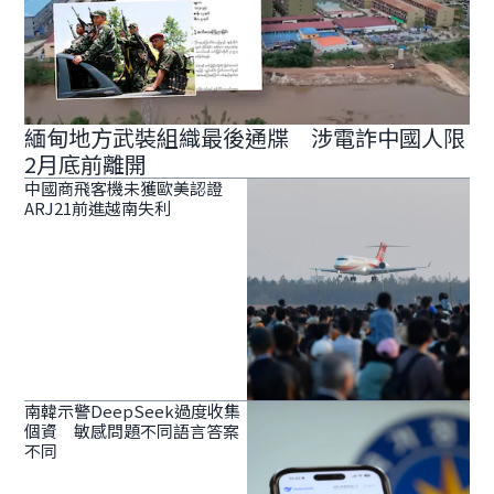
緬甸地方武裝組織最後通牒 涉電詐中國人限
2月底前離開
中國商飛客機未獲歐美認證
ARJ21前進越南失利
南韓示警DeepSeek過度收集
個資 敏感問題不同語言答案
不同