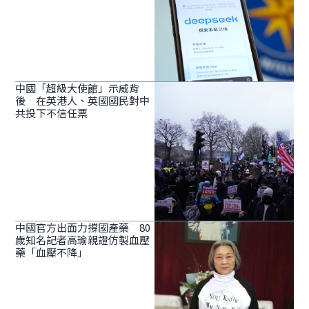
中國「超級大使館」示威背
後 在英港人、英國國民對中
共投下不信任票
中國官方出面力撐國產藥 80
歲知名記者高瑜親證仿製血壓
藥「血壓不降」