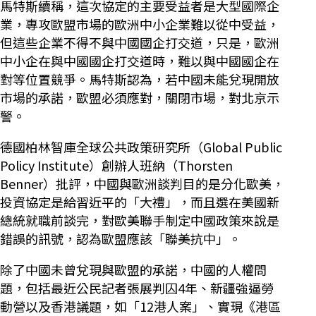
馬特斯續稱，這次協定的主要受益者是大型國際企
業，專攻歐盟市場的歐洲中小企業難以從中受益，
但這些企業不得不與中國國企打交道，只是，歐洲
中小企在與中國國企打交道時，難以與中國國企在
對等位置競爭。馬特斯認為，若中國未能兌現開放
市場的承諾，歐盟必須應對，關閉市場，對北京示
警。
德國柏林智庫全球公共政策研究所（Global Public
Policy Institute）創辦人班納（Thorsten
Benner）批評，中國與歐洲談判目的是分化歐美，
投資協定是給習近平的「大禮」，而且選在美國新
總統就職前談完，對歐美聯手制定中國政策來說是
錯誤的訊號，認為歐盟應該「聯美抗中」。
除了中國未曾兌現與歐盟的承諾，中國的人權問
題，包括最近公民記者張展判囚4年、新疆強逼勞
動營以及香港議題，如「12港人案」、實現《港區