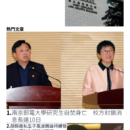
熱門文章
1
.
南京郵電大學研究生自焚身亡 校方封鎖消
息長達10日
2
.
胡錫進私生子風波輿論持續發