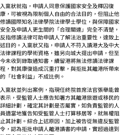
入稟狀就指，申請人同意保護國家安全及釋囚復
康，可被視為限制個人自由的合法目的，但阻止他
修讀國際知名法律學院法律學士學位，與保障國家
安全及申請人更生間的「合理關連」完全不清楚，
反指修讀法律可助申請人了解法治重要性，達致上
述目的。入稟狀又指，申請人不符入讀港大及中大
法律課程的學術資格，雖另向城大提出申請，但至
今未收到錄取通知書，續留港將無法修讀法律課
程，對其康復造成沉重打擊，與拒批其離港所帶來
的「社會利益」不成比例。
入稟狀並列出案例，指現任終院首席法官張舉能曾
表示，受監管人士應告知署方其離港旅遊或移民的
詳細計劃，確定其計劃是否屬實，如負責監管的人
員適當地獲告知受監管人士打算移居等，就無權阻
止其計劃。綜合上述原因，加上被告從無違反監管
令，認為拒批申請人離港讀書的申請，實超過達到