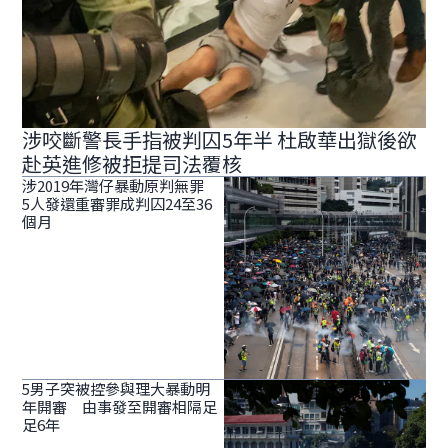
涉咬斷警長手指被判囚5年半 杜啟華出獄後欲
赴英進修被拒提司法覆核
涉2019年灣仔暴動原判無罪
5人發還重審罪成判囚24至36
個月
5男子突被控參與理大暴動明
年開審 由事發至開審相隔足
足6年