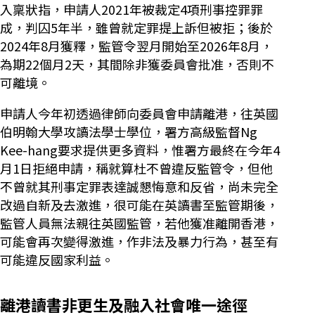
入稟狀指，申請人2021年被裁定4項刑事控罪罪
成，判囚5年半，雖曾就定罪提上訴但被拒；後於
2024年8月獲釋，監管令翌月開始至2026年8月，
為期22個月2天，其間除非獲委員會批准，否則不
可離境。
申請人今年初透過律師向委員會申請離港，往英國
伯明翰大學攻讀法學士學位，署方高級監督Ng
Kee-hang要求提供更多資料，惟署方最終在今年4
月1日拒絕申請，稱就算杜不曾違反監管令，但他
不曾就其刑事定罪表達誠懇悔意和反省，尚未完全
改過自新及去激進，很可能在英讀書至監管期後，
監管人員無法親往英國監管，若他獲准離開香港，
可能會再次變得激進，作非法及暴力行為，甚至有
可能違反國家利益。
離港讀書非更生及融入社會唯一途徑