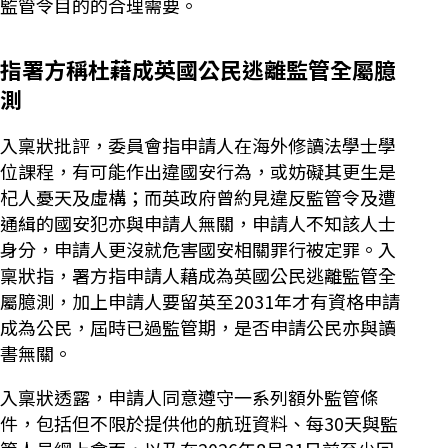
監管令目的的合理需要。
指署方稱杜藉成英國公民逃離監管全屬臆
測
入稟狀批評，委員會指申請人在海外修讀法學士學
位課程，有可能作出違國安行為，或妨礙其更生是
杞人憂天及虛構；而英政府曾約見違反監管令及遭
通緝的國安犯亦與申請人無關，申請人不知該人士
身分，申請人更沒就危害國安相關罪行被定罪。入
稟狀指，署方指申請人藉成為英國公民逃離監管全
屬臆測，加上申請人要留英至2031年才有資格申請
成為公民，屆時已過監管期，是否申請公民亦與讀
書無關。
入稟狀透露，申請人同意遵守一系列額外監管條
件，包括但不限於提供他的航班資料、每30天與監