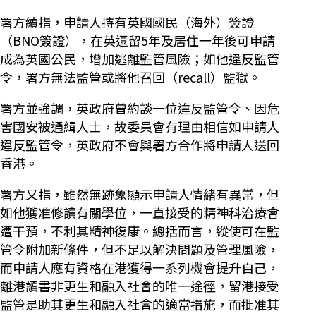
署方續指，申請人持有英國國民（海外）簽證
（BNO簽證），在英逗留5年及居住一年後可申請
成為英國公民，增加逃離監管風險；如他違反監管
令，署方無法監管或將他召回（recall）監獄。
署方並強調，英政府曾約談一位違反監管令、因危
害國安被通緝人士，故委員會有理由相信如申請人
違反監管令，英政府不會與署方合作將申請人送回
香港。
署方又指，雖然無跡象顯示申請人情緒有異常，但
如他獲准修讀有關學位，一直接受的精神科治療會
遭干預，不利其精神復康。總括而言，縱使可在監
管令附加新條件，但不足以解決問題及管理風險，
而申請人應有資格在港獲得一系列機會提升自己，
離港讀書非更生和融入社會的唯一途徑，留港接受
監管是助其更生和融入社會的適當措施，而批准其