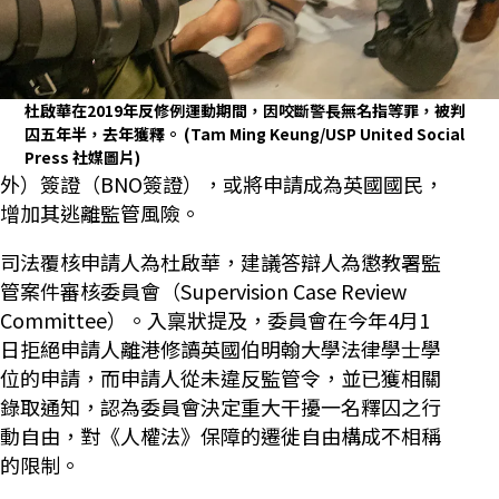
杜啟華在2019年反修例運動期間，因咬斷警長無名指等罪，被判
囚五年半，去年獲釋。
(Tam Ming Keung/USP United Social
Press 社媒圖片)
外）簽證（BNO簽證），或將申請成為英國國民，
增加其逃離監管風險。
司法覆核申請人為杜啟華，建議答辯人為懲教署監
管案件審核委員會（Supervision Case Review
Committee）。入稟狀提及，委員會在今年4月1
日拒絕申請人離港修讀英國伯明翰大學法律學士學
位的申請，而申請人從未違反監管令，並已獲相關
錄取通知，認為委員會決定重大干擾一名釋囚之行
動自由，對《人權法》保障的遷徙自由構成不相稱
的限制。