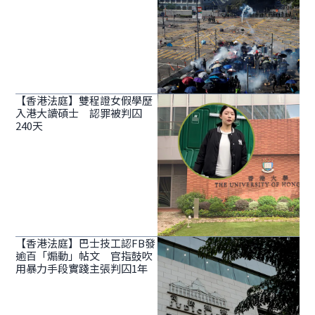
【香港法庭】雙程證女假學歷
入港大讀碩士 認罪被判囚
240天
【香港法庭】巴士技工認FB發
逾百「煽動」帖文 官指鼓吹
用暴力手段實踐主張判囚1年