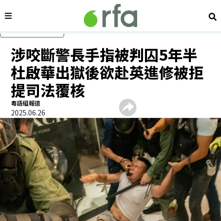
內容分類
搜
跳過主要內容
涉咬斷警長手指被判囚5年半
杜啟華出獄後欲赴英進修被拒
提司法覆核
粵語組報道
2025.06.26