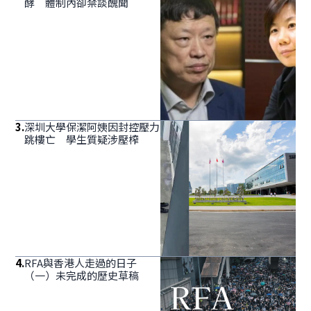
酵 體制內卻禁談醜聞
3
.
深圳大學保潔阿姨因封控壓力
跳樓亡 學生質疑涉壓榨
4
.
RFA與香港人走過的日子
（一）未完成的歷史草稿