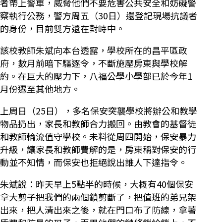
者帶上警車，威脅他們不要危害公共安全和妨礙警
察執行公務，警方周五（30日）還登記現場抗議者
的身份，目前雙方還在對峙中。
該校教師朱斌向本台透露，學校所在的昌平區政
府，數月前暗下驅逐令，不斷施壓房東與學校解
約。在巨大的壓力下，八福公學小學部已於今年1
月份遷至其他地方。
上周日（25日），多名保安突襲學校將辦公和教學
物品扔出，家長和教師合力搬回。由教會的基督徒
和教師輪流值守學校。未料從周四開始，保安暴力
升級，讓家長和教師費解的是，房東稱對保安的行
動並不知情，而保安也拒絕說出誰人下達指令。
朱斌說：昨天早上5點半的時候，大概有40個保安
拿大剪子把我們的兩個鎖剪斷了，把值班的弟兄架
出來，把人清出來之後，就在門口布了防線，拿著