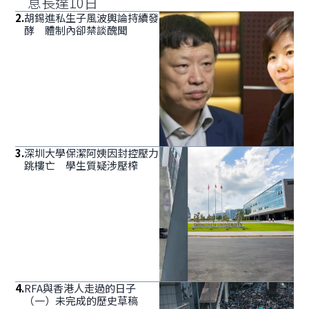
息長達10日
2
.
胡錫進私生子風波輿論持續發
酵 體制內卻禁談醜聞
3
.
深圳大學保潔阿姨因封控壓力
跳樓亡 學生質疑涉壓榨
4
.
RFA與香港人走過的日子
（一）未完成的歷史草稿