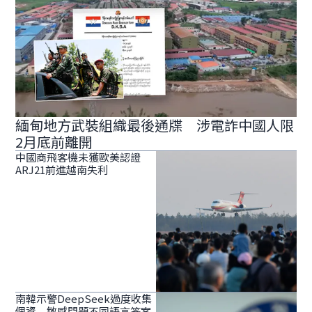
緬甸地方武裝組織最後通牒 涉電詐中國人限
2月底前離開
中國商飛客機未獲歐美認證
ARJ21前進越南失利
南韓示警DeepSeek過度收集
個資 敏感問題不同語言答案