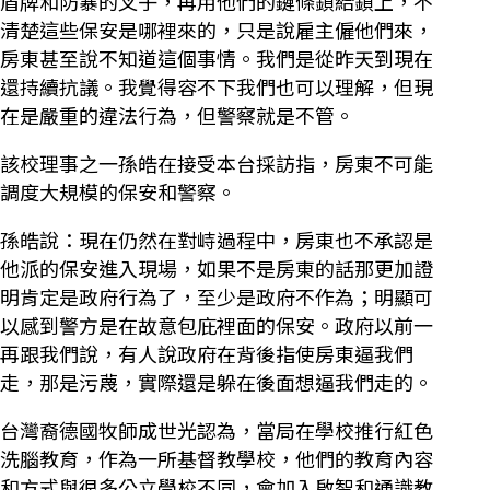
盾牌和防暴的叉子，再用他們的鏈條鎖給鎖上，不
清楚這些保安是哪裡來的，只是說雇主僱他們來，
房東甚至說不知道這個事情。我們是從昨天到現在
還持續抗議。我覺得容不下我們也可以理解，但現
在是嚴重的違法行為，但警察就是不管。
該校理事之一孫皓在接受本台採訪指，房東不可能
調度大規模的保安和警察。
孫皓說：現在仍然在對峙過程中，房東也不承認是
他派的保安進入現場，如果不是房東的話那更加證
明肯定是政府行為了，至少是政府不作為；明顯可
以感到警方是在故意包庇裡面的保安。政府以前一
再跟我們說，有人說政府在背後指使房東逼我們
走，那是污蔑，實際還是躲在後面想逼我們走的。
台灣裔德國牧師成世光認為，當局在學校推行紅色
洗腦教育，作為一所基督教學校，他們的教育內容
和方式與很多公立學校不同，會加入啟智和通識教