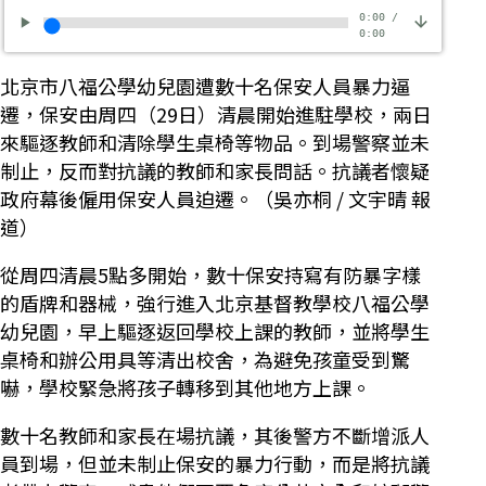
0:00
/
0:00
北京市八福公學幼兒園遭數十名保安人員暴力逼
遷，保安由周四（29日）清晨開始進駐學校，兩日
來驅逐教師和清除學生桌椅等物品。到場警察並未
制止，反而對抗議的教師和家長問話。抗議者懷疑
政府幕後僱用保安人員迫遷。（吳亦桐 / 文宇晴 報
道）
從周四清晨5點多開始，數十保安持寫有防暴字樣
的盾牌和器械，強行進入北京基督教學校八福公學
幼兒園，早上驅逐返回學校上課的教師，並將學生
桌椅和辦公用具等清出校舍，為避免孩童受到驚
嚇，學校緊急將孩子轉移到其他地方上課。
數十名教師和家長在場抗議，其後警方不斷增派人
員到場，但並未制止保安的暴力行動，而是將抗議