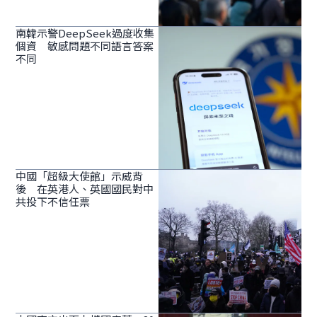
南韓示警DeepSeek過度收集
個資 敏感問題不同語言答案
不同
中國「超級大使館」示威背
後 在英港人、英國國民對中
共投下不信任票