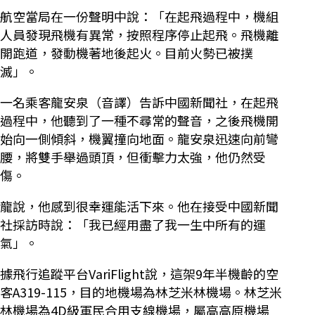
航空當局在一份聲明中說：「在起飛過程中，機組
人員發現飛機有異常，按照程序停止起飛。飛機離
開跑道，發動機著地後起火。目前火勢已被撲
滅」。
一名乘客龍安泉（音譯）告訴中國新聞社，在起飛
過程中，他聽到了一種不尋常的聲音，之後飛機開
始向一側傾斜，機翼撞向地面。龍安泉迅速向前彎
腰，將雙手舉過頭頂，但衝擊力太強，他仍然受
傷。
龍說，他感到很幸運能活下來。他在接受中國新聞
社採訪時說：「我已經用盡了我一生中所有的運
氣」。
據飛行追蹤平台VariFlight說，這架9年半機齡的空
客A319-115，目的地機場為林芝米林機場。林芝米
林機場為4D級軍民合用支線機場，屬高高原機場