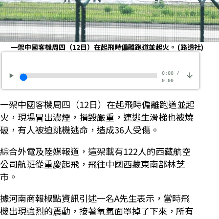
一架中國客機周四（12日）在起飛時偏離跑道並起火。
(路透社)
0:00
/
0:00
一架中國客機周四（12日）在起飛時偏離跑道並起
火，現場冒出濃煙，損毀嚴重，連逃生滑梯也被燒
破，有人被迫跳機逃命，造成36人受傷。
綜合外電及陸媒報道，這架載有122人的西藏航空
公司航班從重慶起飛，飛往中國西藏東南部林芝
市。
據河南商報椒點資訊引述一名A先生表示，當時飛
機出現強烈的震動，接著氧氣面罩掉了下來，所有