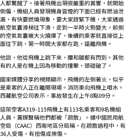
人都驚醒了。接著飛機出現很嚴重的異響，就開始
側偏，機組人員發現機身冒煙的下面已經有燃油泄
漏，有快要燃燒現象，要大家趕緊下機，大家通過
航空氣囊滑梯往下滑，走到一半時火勢變大，前側
的空氣氣囊被大火燒爆了，後續的乘客就直接從上
面往下跳，第一時間大家都在跑，遠離飛機。
他說，他從飛機上跳下來，腰和腿都有閃到。其他
有的人是在機上因為移動的撞擊，頭碰破了。
國家媒體分享的視頻顯示，飛機的左側著火，似乎
是乘客的人正在離開現場。消防車向飛機上噴水。
西藏航空公司表示，事故發生在上午8點09分。
這架空客A319-115飛機上有113名乘客和9名機組
人員，黨媒聲稱他們都被「疏散」。據中國民用航
空局（CAAC）西南地區分局稱，在疏散過程中，有
36人受傷，有扭傷或擦傷。