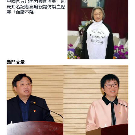
中國官方出面力撐國產藥 80
歲知名記者高瑜親證仿製血壓
藥「血壓不降」
熱門文章