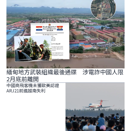
緬甸地方武裝組織最後通牒 涉電詐中國人限
2月底前離開
中國商飛客機未獲歐美認證
ARJ21前進越南失利