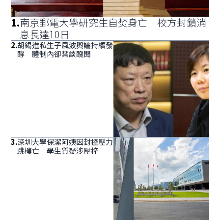
1
.
南京郵電大學研究生自焚身亡 校方封鎖消
息長達10日
2
.
胡錫進私生子風波輿論持續發
酵 體制內卻禁談醜聞
3
.
深圳大學保潔阿姨因封控壓力
跳樓亡 學生質疑涉壓榨