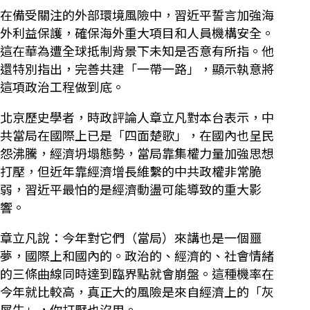
在備受關注的外部環境風險中，習近平誓言加強海
外利益保護，確保海外重大項目和人員機構安全。
這在華為遭全球抵制背景下未知是否意有所指。他
還特別指出，完善共建「一帶一路」，顯示執意將
這項政治工程做到底。
北京歷史學者，時政評論人章立凡對本台表示，中
共當局在國際上已是「四面楚歌」，在國內也呈民
怨沸騰，經濟坍塌態勢，當局靠集權力量加強思想
打壓，但近年靠經濟增長維繫的中共政權非常脆
弱，習近平最怕的是經濟動盪可能導致的重大影
響。
章立凡說：今年對它們（當局）來講也是一個噩
夢，國際上和國內的。政治的、經濟的、社會情緒
的三條曲線同時達到臨界點就會崩盤。這種機率在
今年就比較高，真正大的風險是來自經濟上的「灰
犀牛」，你打壓也沒用。