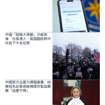
中國「超級大使館」示威背
後 在英港人、英國國民對中
共投下不信任票
中國官方出面力撐國產藥 80
歲知名記者高瑜親證仿製血壓
藥「血壓不降」