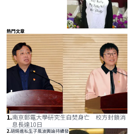
熱門文章
1
.
南京郵電大學研究生自焚身亡 校方封鎖消
息長達10日
2
.
胡錫進私生子風波輿論持續發