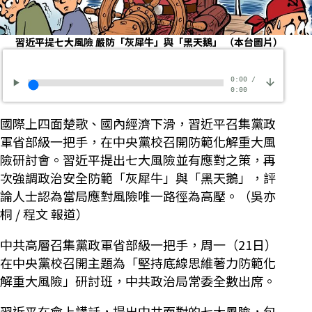
習近平提七大風險 嚴防「灰犀牛」與「黑天鵝」 （本台圖片）
0:00
/
0:00
國際上四面楚歌、國內經濟下滑，習近平召集黨政
軍省部級一把手，在中央黨校召開防範化解重大風
險研討會。習近平提出七大風險並有應對之策，再
次強調政治安全防範「灰犀牛」與「黑天鵝」，評
論人士認為當局應對風險唯一路徑為高壓。（吳亦
桐 / 程文 報道）
中共高層召集黨政軍省部級一把手，周一（21日）
在中央黨校召開主題為「堅持底線思維著力防範化
解重大風險」研討班，中共政治局常委全數出席。
習近平在會上講話，提出中共面對的七大風險，包