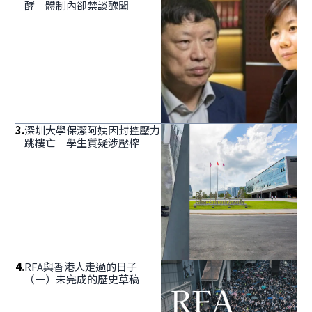
酵 體制內卻禁談醜聞
3
.
深圳大學保潔阿姨因封控壓力
跳樓亡 學生質疑涉壓榨
4
.
RFA與香港人走過的日子
（一）未完成的歷史草稿