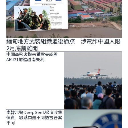
緬甸地方武裝組織最後通牒 涉電詐中國人限
2月底前離開
中國商飛客機未獲歐美認證
ARJ21前進越南失利
南韓示警DeepSeek過度收集
個資 敏感問題不同語言答案
不同