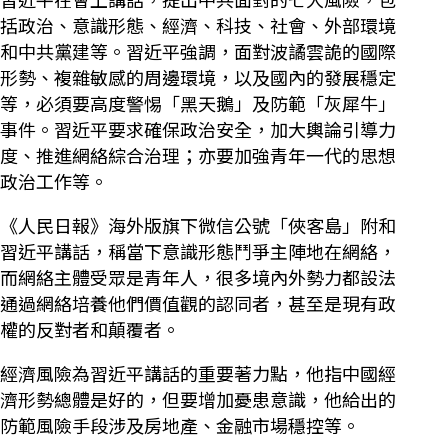
括政治、意識形態、經濟、科技、社會、外部環境
和中共黨建等。習近平強調，面對波譎雲詭的國際
形勢、複雜敏感的周邊環境，以及國內的發展穩定
等，必須要高度警惕「黑天鵝」及防範「灰犀牛」
事件。習近平要求確保政治安全，加大輿論引導力
度、推進網絡綜合治理；亦要加強青年一代的思想
政治工作等。
《人民日報》海外版旗下微信公號「俠客島」附和
習近平講話，稱當下意識形態鬥爭主陣地在網絡，
而網絡主體受眾是青年人，很多境內外勢力都設法
通過網絡培養他們價值觀的認同者，甚至是現有政
權的反對者和顛覆者。
經濟風險為習近平講話的重要著力點，他指中國經
濟形勢總體是好的，但要增加憂患意識，他給出的
防範風險手段涉及房地產、金融市場穩控等。