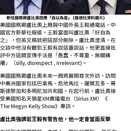
新任國務卿盧比奧回應「自以為是」
(路透社資料圖片)
美國國務卿盧比奧上周與中國外長王毅通電話，中
國官方新華社報道，王毅當面叫盧比奧「好自為
之」，但英文稿就把這部分刪除。盧比奧澄清，在
交談中他沒有聽到王毅有說這番說話，他更直接批
評中方這類宣傳手法是「愚蠢、不尊重、無關痛
癢」（silly, disrespect , irrelevant)。
美國國務卿盧比奧未來一周將展開首次外訪，訪問
中美洲國家包括巴拿馬、危地馬拉、薩爾瓦多、哥
斯達黎加和多明尼加共和國。在起行前，盧比奧接
受美國知名天狼星XM廣播電台（Sirius XM）《
The Megyn Kelly Show》專訪。
盧比奧強調若王毅有警告他，他一定會當面反擊