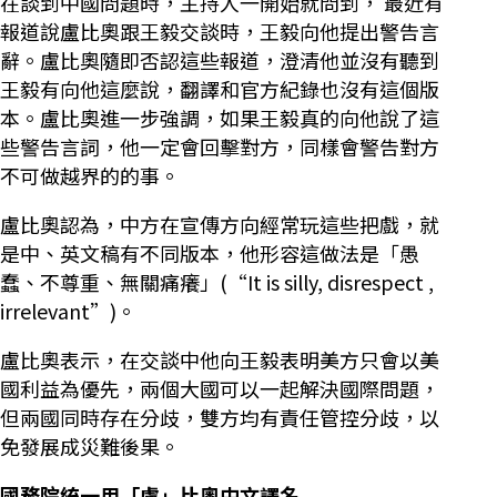
在談到中國問題時，主持人一開始就問到， 最近有
報道說盧比奧跟王毅交談時，王毅向他提出警告言
辭。盧比奧隨即否認這些報道，澄清他並沒有聽到
王毅有向他這麼說，翻譯和官方紀錄也沒有這個版
本。盧比奧進一步強調，如果王毅真的向他說了這
些警告言詞，他一定會回擊對方，同樣會警告對方
不可做越界的的事。
盧比奧認為，中方在宣傳方向經常玩這些把戲，就
是中、英文稿有不同版本，他形容這做法是「愚
蠢、不尊重、無關痛癢」(“It is silly, disrespect ,
irrelevant”)。
盧比奧表示，在交談中他向王毅表明美方只會以美
國利益為優先，兩個大國可以一起解決國際問題，
但兩國同時存在分歧，雙方均有責任管控分歧，以
免發展成災難後果。
國務院統一用「盧」比奧中文譯名