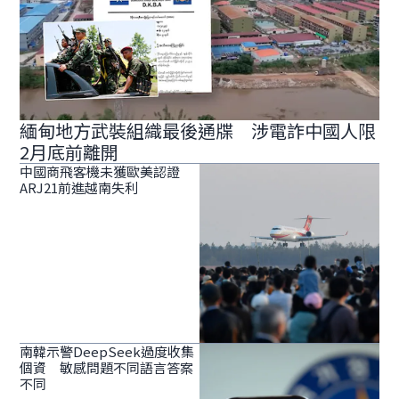
緬甸地方武裝組織最後通牒 涉電詐中國人限
2月底前離開
中國商飛客機未獲歐美認證
ARJ21前進越南失利
南韓示警DeepSeek過度收集
個資 敏感問題不同語言答案
不同