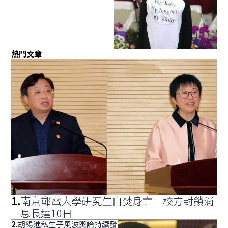
熱門文章
1
.
南京郵電大學研究生自焚身亡 校方封鎖消
息長達10日
2
.
胡錫進私生子風波輿論持續發