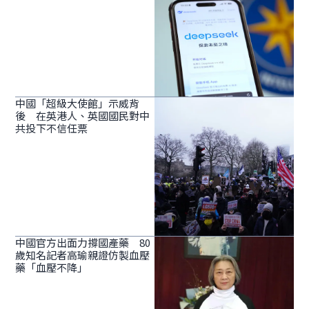
中國「超級大使館」示威背
後 在英港人、英國國民對中
共投下不信任票
中國官方出面力撐國產藥 80
歲知名記者高瑜親證仿製血壓
藥「血壓不降」