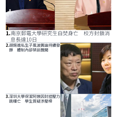
1
.
南京郵電大學研究生自焚身亡 校方封鎖消
息長達10日
2
.
胡錫進私生子風波輿論持續發
酵 體制內卻禁談醜聞
3
.
深圳大學保潔阿姨因封控壓力
跳樓亡 學生質疑涉壓榨