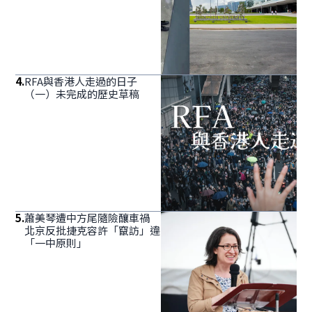
4
.
RFA與香港人走過的日子
（一）未完成的歷史草稿
5
.
蕭美琴遭中方尾隨險釀車禍
北京反批捷克容許「竄訪」違
「一中原則」