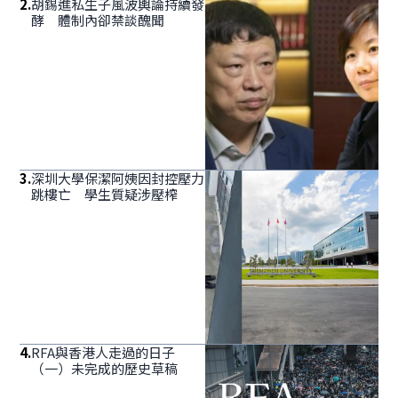
2
.
胡錫進私生子風波輿論持續發
酵 體制內卻禁談醜聞
3
.
深圳大學保潔阿姨因封控壓力
跳樓亡 學生質疑涉壓榨
4
.
RFA與香港人走過的日子
（一）未完成的歷史草稿