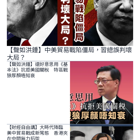
【聲如洪鍾】中美貿易戰陷僵局，習總誤判壞
大局？
【聲如洪鍾】還好意思用《基
本法》抗拒美國關稅 特區戰
狼厚顏唔知衰
【財經自由講】大時代降臨
美中貿易戰成新常態 香港夾
在中間無力招架