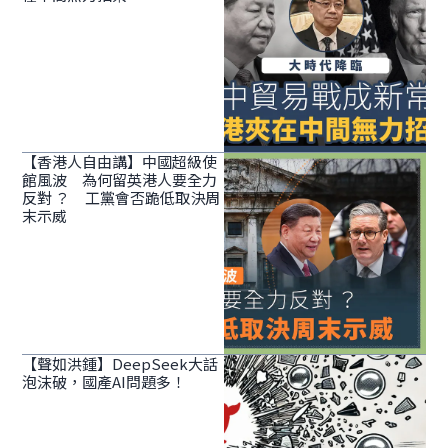
【香港人自由講】中國超級使
館風波 為何留英港人要全力
反對 ？ 工黨會否跪低取決周
末示威
【聲如洪鍾】DeepSeek大話
泡沫破，國產AI問題多！