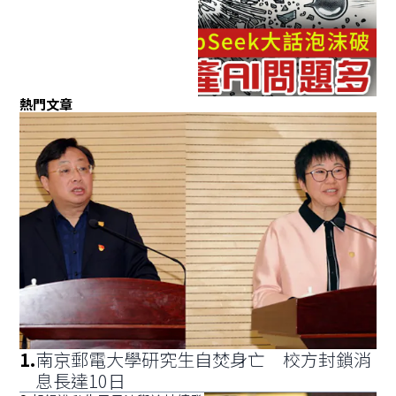
熱門文章
1
.
南京郵電大學研究生自焚身亡 校方封鎖消
息長達10日