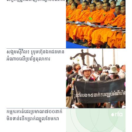
សង្គម​ស៊ីវិល​៖ ក្រុមហ៊ុន​ឯកជន​​មាន​
អំណាច​លើ​ប្រព័ន្ធ​តុលាការ
កម្មករ​កាត់​ដេរ​ប្រមាណ​៧០០​នាក់​
មិន​ទាន់​បើក​ប្រាក់​ឈ្នួល​ខែ​មករា