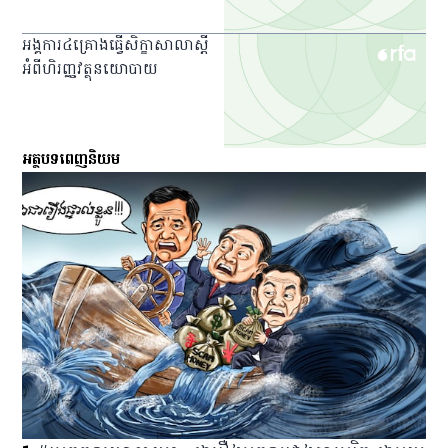
អង្គការ​៤​គ្រោង​ធ្វើ​សិក្ខាសាលា​ស្ដី​
អំពី​ហិរញ្ញវត្ថុ​នយោបាយ
អត្ថបទពេញនិយម