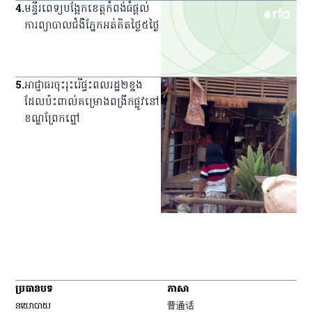
4
.
មន្ទីរពេទ្យ​បង្អែក​ខេត្ត​កំពង់ធំ​ផ្ដល់​
ការ​ព្យាបាល​ជំងឺ​ភ្នែក​អត់​គិត​ថ្លៃ​៥​ថ្ងៃ
5
.
អាជ្ញាធរ​ចុះ​រុះរើ​ផ្ទះ​ពលរដ្ឋ​២​ខ្នង​
ដែល​ប៉ះពាល់​គម្រោង​ពង្រីក​ផ្លូវ​នៅ​
ខណ្ឌ​ព្រែកព្នៅ
ប្រធានបទ
ភាសា
Opens in new window
នយោបាយ
普通话