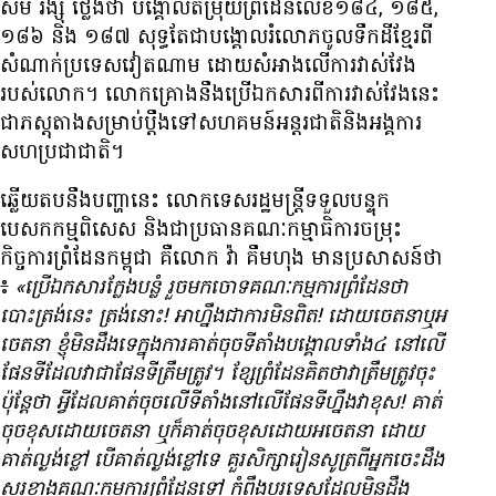
សម រង្ស៊ី ថ្លែង​ថា បង្គោល​តម្រុយ​ព្រំដែន​លេខ​១៨៤, ១៨៥,
១៨៦ និង ១៨៧ សុទ្ធ​តែ​ជា​បង្គោល​រំលោភ​ចូល​ទឹក​ដី​ខ្មែរ​ពី​
សំណាក់​ប្រទេស​វៀតណាម ដោយ​សំអាង​លើ​ការ​វាស់វែង​
របស់​លោក។ លោក​គ្រោង​នឹង​ប្រើ​ឯកសារ​ពី​ការ​វាស់វែង​នេះ​
ជា​ភស្តុតាង​សម្រាប់​ប្តឹង​ទៅ​សហគមន៍​អន្តរជាតិ​និង​អង្គការ​
សហ​ប្រជាជាតិ។
ឆ្លើយ​តប​នឹង​បញ្ហា​នេះ លោក​ទេស​រដ្ឋមន្រ្តី​ទទួល​បន្ទុក​
បេសកកម្ម​ពិសេស និង​ជា​ប្រធាន​គណៈកម្មាធិការ​ចម្រុះ​
កិច្ចការ​ព្រំដែន​កម្ពុជា គឺ​លោក វ៉ា គឹមហុង មាន​ប្រសាសន៍​ថា
៖
«ប្រើ​ឯកសារ​ក្លែង​បន្លំ រួច​មក​ចោទ​គណៈកម្មការ​ព្រំដែន​ថា
បោះ​ត្រង់​នេះ ត្រង់​នោះ! អា​ហ្នឹង​ជា​ការ​មិន​ពិត! ដោយ​ចេតនា​ឬ​អ
ចេតនា ខ្ញុំ​មិន​ដឹង​ទេ​ក្នុង​ការ​គាត់​ចុច​ទីតាំង​បង្គោល​ទាំង​៤ នៅ​លើ​
ផែនទី​ដែល​វា​ជា​ផែនទី​ត្រឹមត្រូវ។ ខ្សែ​ព្រំដែន​គិត​ថា​វា​ត្រឹមត្រូវ​ចុះ
ប៉ុន្តែ​ថា អ្វី​ដែល​គាត់​ចុច​លើ​ទីតាំង​នៅ​លើ​ផែនទី​ហ្នឹង​វា​ខុស! គាត់​
ចុច​ខុស​ដោយ​ចេតនា ឬ​ក៏​គាត់​ចុច​ខុស​ដោយ​អចេតនា ដោយ​
គាត់​ល្ងង់​ខ្លៅ បើ​គាត់​ល្ងង់​ខ្លៅ​ទេ គួរ​សិក្សា​រៀន​សូត្រ​ពី​អ្នក​ចេះ​ដឹង
សួរ​ខាង​គណៈកម្មការ​ព្រំដែន​ទៅ កុំ​ពឹង​បរទេស​ដែល​មិន​ដឹង​