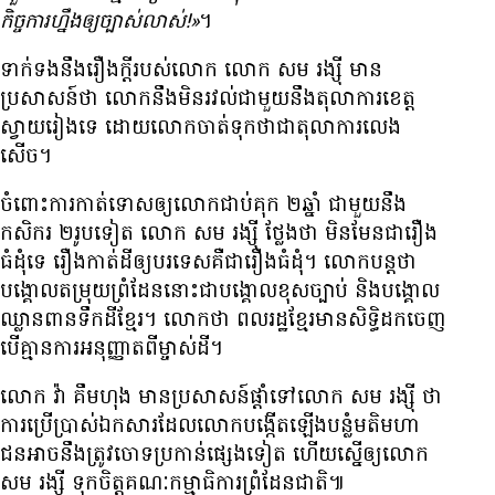
កិច្ចការ​ហ្នឹង​ឲ្យ​ច្បាស់លាស់!»
។
ទាក់ទង​នឹង​រឿង​ក្តី​របស់​លោក លោក សម រង្ស៊ី មាន​
ប្រសាសន៍​ថា លោក​នឹង​មិន​រវល់​ជាមួយ​នឹង​តុលាការ​ខេត្ត​
ស្វាយរៀង​ទេ ដោយ​លោក​ចាត់ទុក​ថា​ជា​តុលាការ​លេង​
សើច។
ចំពោះ​ការ​កាត់​ទោស​ឲ្យ​លោក​ជាប់​គុក ២​ឆ្នាំ ជាមួយ​នឹង​
កសិករ ២​រូប​ទៀត លោក សម រង្ស៊ី ថ្លែង​ថា មិន​មែន​ជា​រឿង​
ធំដុំ​ទេ រឿង​កាត់​ដី​ឲ្យ​បរទេស​គឺ​ជា​រឿង​ធំដុំ។ លោក​បន្ត​ថា
បង្គោល​តម្រុយ​ព្រំដែន​នោះ​ជា​បង្គោល​ខុស​ច្បាប់ និង​បង្គោល​
ឈ្លានពាន​ទឹក​ដី​ខ្មែរ។ លោក​ថា ពលរដ្ឋ​ខ្មែរ​មាន​សិទ្ធិ​ដក​ចេញ
បើ​គ្មាន​ការ​អនុញ្ញាត​ពី​ម្ចាស់​ដី។
លោក វ៉ា គឹមហុង មាន​ប្រសាសន៍​ផ្តាំ​ទៅ​លោក សម រង្ស៊ី ថា
ការ​ប្រើប្រាស់​ឯកសារ​ដែល​លោក​បង្កើត​ឡើង​បន្លំ​មតិ​មហា​
ជន​អាច​នឹង​ត្រូវ​ចោទ​ប្រកាន់​ផ្សេង​ទៀត ហើយ​ស្នើ​ឲ្យ​លោក
សម រង្ស៊ី ទុក​ចិត្ត​គណៈកម្មាធិការ​ព្រំដែន​ជាតិ៕