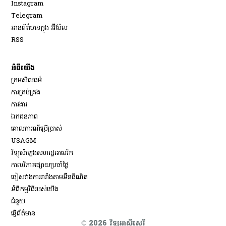
Opens in new window
Instagram
Opens in new window
Telegram
អានព័ត៌មានក្នុង អ៊ីម៉ែល
Opens in new window
RSS
អំពីយើង
ក្រមសីលធម៌
ការគ្រប់គ្រង
Opens in new window
ការងារ
ឯកជនភាព
គោលការណ៍ប្រើប្រាស់
Opens in new window
USAGM
Opens in new window
វិទ្យុសំឡេងសហរដ្ឋអាមេរិក
កាលវិភាគផ្សាយប្រចាំថ្ងៃ
ចៀសវាង​ការរារាំង​តាម​អ៊ីនធឺណិត
អំពីកម្មវិធីរបស់យើង
ជំនួយ
ផ្ញើព័ត៌មាន
© 2026 វិទ្យុអាស៊ីសេរី