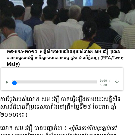
២៨-មករា-២០១០: សន្និសីទ​តាម​រយៈ​វីដេអូ​របស់​លោក សម រង្ស៊ី ប្រធាន​
គណបក្ស​សមរង្ស៊ី នា​ទីស្នាក់ការ​គណបក្ស ក្នុង​រាជធានី​ភ្នំពេញ
(RFA/Leng
Maly)
0:00
/
0:00
ការ​ថ្លែង​របស់​លោក សម រង្ស៊ី បាន​ធ្វើ​ឡើង​តាម​រយៈ​សន្និសីទ​
សារព័ត៌មាន​ពី​ប្រទេស​បារាំង​នៅ​ព្រឹក​ថ្ងៃ​ទី​២៨ ខែ​មករា ឆ្នាំ​
២០១០​នេះ។
លោក សម រង្ស៊ី បាន​បញ្ជាក់​ថា ៖
«ខ្ញុំ​មិន​ទាន់​វិល​ត្រឡប់​ទៅ​