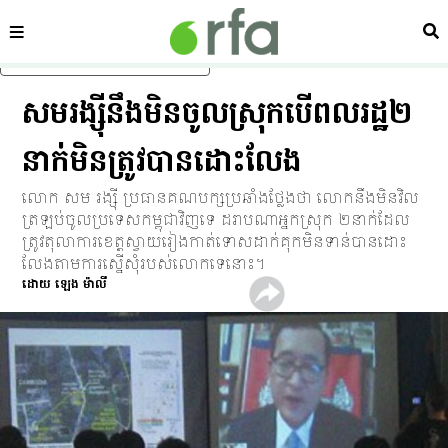
ផ្នែក
ស្វ
រំលងទៅមាតិកាចម្បង
សម​រង្ស៊ី​នឹង​មិន​ចូល​ស្រុក​បើ​ពលរដ្ឋ​២​
នាក់​មិន​ត្រូវ​បាន​ដោះ​លែង
លោក សម រង្ស៊ី ប្រធាន​គណបក្ស​ប្រឆាំង​ថ្លែង​ថា លោក​នឹង​មិន​វិល​
ត្រឡប់​ចូល​ប្រទេស​កម្ពុជា​វិញ​ទេ ដរាប​ណា​អ្នក​ស្រុក ២​នាក់​ដែល​
ត្រូវ​តុលាការ​ខេត្ត​ស្វាយរៀង​កាត់​ទោស​ដាក់​គុក​មិន​ទាន់​បាន​ដោះ​
លែង​តាម​ការ​ស្នើ​សុំ​របស់​លោក​ទេ​នោះ។
ដោយ ឡេង ម៉ាលី