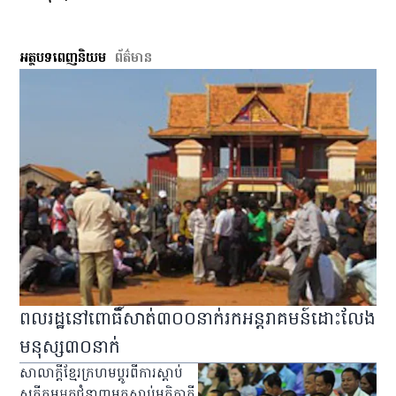
អត្ថបទពេញនិយម
ព័ត៌មាន
ពលរដ្ឋ​នៅ​ពោធិ៍សាត់​៣០០​នាក់​រក​អន្តរាគមន៍​ដោះលែង​
មនុស្ស​៣០​នាក់
សាលាក្ដី​ខ្មែរ​ក្រហម​ប្ដូរ​​ពី​ការ​ស្ដាប់​
សក្ខីកម្ម​អ្នក​ជំនាញ​មក​ស្ដាប់​មតិ​ភាគី