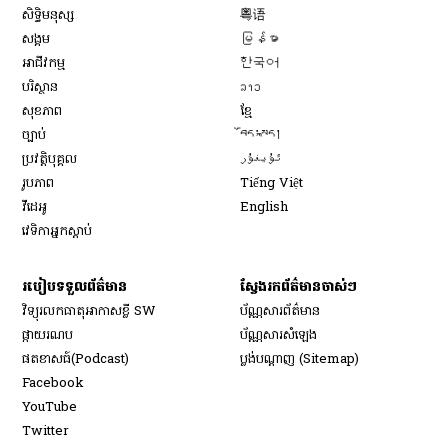
Opens in new window
សិទ្ធិ​មនុស្ស
粤语
Opens in new window
សង្គម
မြန်မာ
Opens in new window
អាជីវកម្ម
한국어
Opens in new window
បរិស្ថាន
ລາວ
Opens in new window
សុខភាព
ខ្មែ
Opens in new window
ច្បាប់
བོད་སྐད།
Opens in new window
ប្រវត្តិបុគ្គល
ئۇيغۇر
Opens in new window
រូបភាព
Tiếng Việt
Opens in new window
វីដេអូ
English
វេទិកា​អ្នក​ស្ដាប់
របៀប​ទទួល​ព័ត៌មាន​
ស្វែងរកព័ត៌មានចាស់ៗ
វិទ្យុ​រលក​ធាតុអាកាស​ខ្លី SW
ប័ណ្ណសារ​ព័ត៌មាន​
​ផ្កាយ​រណប
ប័ណ្ណសារ​សំឡេង
​ផតខាសធ៍(Podcast)
ប្លង់បណ្តាញ (Sitemap)
Opens in new window
Facebook
Opens in new window
YouTube
Opens in new window
Twitter