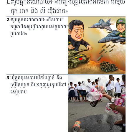
1
.
#រូបត្លុកនយោបាយ៖ «ជារឿងបុគ្គលរវាងអាមេរិក ជាមួយ
កុក អាន និង លី យ៉ុងផាត»
2
.
#រូបត្លុកនយោបាយ៖ «ចិនហាម
កម្ពុជាមិនឲ្យប្រើអាវុធរបស់ខ្លួនវាយ
ប្រហាថៃ»
3
.
ឃុំ​ខ្លួន​បុរស​អាមេរិកាំង​ម្នាក់ និង​
ស្ត្រី​ខ្មែរ​ម្នាក់ ពី​បទ​ជួញ​ដូរ​កុមារី​នៅ​
សៀមរាប