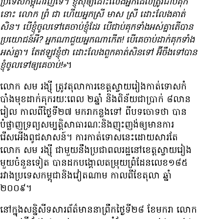
ប្រទេស​កម្ពុជា​វិញ​ទេ។ ខ្ញុំ​សុំ​ឲ្យ​ដោះ​លែង​អ្នក​ដែល​ត្រូវ​ជាប់​គុក​
នោះ លោក ព្រំ ជា ហើយ​អ្នក​ស្រី មាស ស្រី ដោះ​លែង​គាត់​
សិន។ បើ​ខ្ញុំ​ចូល​ទៅ​គេ​ចាប់​ខ្ញុំ​ដែរ បើ​ជាប់​គុក​ទាំង​អស់​គ្នា​តើ​បាន​
ប្រយោជន៍​អី? អ្នក​ណា​ជួយ​អ្នក​ណា​កើត! បើ​គេ​ចាប់​ដាក់​គុក​ទាំង​
អស់​គ្នា។ តែ​ឥឡូវ​ខ្ញុំ​ថា ដោះ​លែង​ពួក​គាត់​សិន​ទៅ អ៊ីចឹង​ទៅ​បាន​
ខ្ញុំ​ចូល​ទៅ​ឲ្យ​គេ​ចាប់!»
។
លោក សម រង្ស៊ី ត្រូវ​តុលាការ​ខេត្ត​ស្វាយរៀង​កាត់​ទោស​កំ
បាំង​មុខ​ដាក់​គុក​រយៈពេល ២​ឆ្នាំ និង​ពិន័យ​ជា​ប្រាក់ ៨​លាន​
រៀល កាល​ពី​ថ្ងៃ​ទី​២៧ មករា​កន្លង​ទៅ ពី​បទ​ចោទ​ថា បាន​
បំផ្លាញ​ទ្រព្យ​សម្បត្តិ​សាធារណៈ​និង​ញុះញង់​ឲ្យ​មាន​ការ​
រើសអើង​ពូជ​សាសន៍។ ការ​កាត់​ទោស​នេះ​ដោយសារ​តែ​
លោក សម រង្ស៊ី ជាមួយ​នឹង​ប្រជាពលរដ្ឋ​នៅ​ខេត្ត​ស្វាយ​រៀង​
មួយចំនួន​ទៀត បាន​ដក​បង្គោល​តម្រុយ​ព្រំដែន​លេខ​១៨៥
រវាង​ប្រទេស​កម្ពុជា​និងវៀតណាម កាល​ពី​ខែ​តុលា ឆ្នាំ​
២០០៩។
នៅ​ក្នុង​សន្និសីទ​សារព័ត៌មាន​នា​ព្រឹក​ថ្ងៃ​ទី​២៨ ខែ​មករា លោក