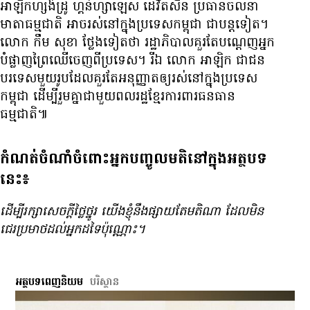
អាឡិកហ្សង់ដ្រូ ហ្គន់ហ្សាឡេស ដេវិតសឹន ប្រធាន​ចលនា​
មាតា​ធម្មជាតិ អាច​រស់នៅ​ក្នុង​ប្រទេស​កម្ពុជា ជា​បន្ត​ទៀត។
លោក កឹម សុខា ថ្លែង​ទៀត​ថា រដ្ឋាភិបាល​គួរ​តែ​បណ្ដេញ​អ្នក​
បំផ្លាញ​ព្រៃ​ឈើ​ចេញ​ពី​ប្រទេស។ រីឯ លោក អាឡិក ជា​ជន​
បរទេស​មួយ​រូប​ដែល​គួរ​តែ​អនុញ្ញាត​ឲ្យ​រស់នៅ​ក្នុង​ប្រទេស​
កម្ពុជា ដើម្បី​រួម​គ្នា​ជាមួយ​ពលរដ្ឋ​ខ្មែរ​ការពារ​ធនធាន​
ធម្មជាតិ៕
កំណត់ចំណាំចំពោះអ្នកបញ្ចូលមតិនៅក្នុងអត្ថបទ
នេះ៖
ដើម្បី​រក្សា​សេចក្ដី​ថ្លៃថ្នូរ យើង​ខ្ញុំ​នឹង​ផ្សាយ​តែ​មតិ​ណា ដែល​មិន​
ជេរ​ប្រមាថ​ដល់​អ្នក​ដទៃ​ប៉ុណ្ណោះ។
អត្ថបទពេញនិយម
បរិស្ថាន