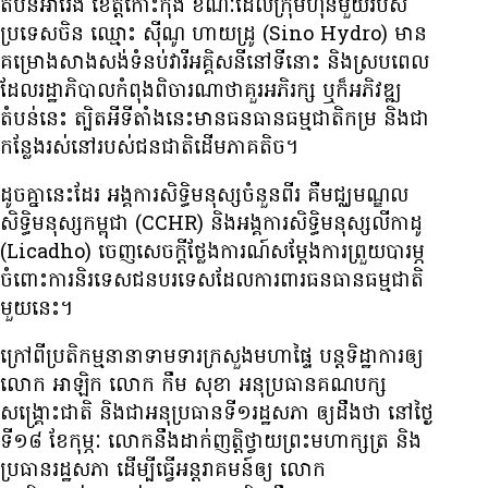
តំបន់​អារ៉ែង ខេត្ត​កោះកុង ខណៈ​ដែល​ក្រុមហ៊ុន​មួយ​របស់​
ប្រទេស​ចិន ឈ្មោះ ស៊ីណូ ហាយដ្រូ (Sino Hydro) មាន​
គម្រោង​សាងសង់​ទំនប់​វារីអគ្គិសនី​នៅ​ទីនោះ និង​ស្រប​ពេល​
ដែល​រដ្ឋាភិបាល​កំពុង​ពិចារណា​ថា​គួរ​អភិរក្ស ឬ​ក៏​អភិវឌ្ឍ​
តំបន់​នេះ ត្បិត​អី​ទីតាំង​នេះ​មាន​ធនធាន​ធម្មជាតិ​កម្រ និង​ជា​
កន្លែង​រស់នៅ​របស់​ជនជាតិ​ដើម​ភាគ​តិច។
ដូច​គ្នា​នេះ​ដែរ អង្គការ​សិទ្ធិ​មនុស្ស​ចំនួន​ពីរ គឺ​មជ្ឈមណ្ឌល​
សិទ្ធិ​មនុស្ស​កម្ពុជា (CCHR) និង​អង្គការ​សិទ្ធិ​មនុស្ស​លីកាដូ
(Licadho) ចេញ​សេចក្តី​ថ្លែងការណ៍​សម្ដែង​ការ​ព្រួយ​បារម្ភ​
ចំពោះ​ការ​និរទេស​ជន​បរទេស​ដែល​ការពារ​ធនធាន​ធម្មជាតិ​
មួយ​នេះ។
ក្រៅ​ពី​ប្រតិកម្ម​នានា​ទាមទារ​ក្រសួង​មហាផ្ទៃ បន្ត​ទិដ្ឋាការ​ឲ្យ
លោក អាឡិក លោក កឹម សុខា អនុប្រធាន​គណបក្ស​
សង្គ្រោះ​ជាតិ និង​ជា​អនុប្រធាន​ទី​១​រដ្ឋសភា ឲ្យ​ដឹង​ថា នៅ​ថ្ងៃ​
ទី​១៨ ខែ​កុម្ភៈ លោក​នឹង​ដាក់​ញត្តិ​ថ្វាយ​ព្រះមហាក្សត្រ និង​
ប្រធាន​រដ្ឋសភា ដើម្បី​ធ្វើ​អន្តរាគមន៍​ឲ្យ លោក