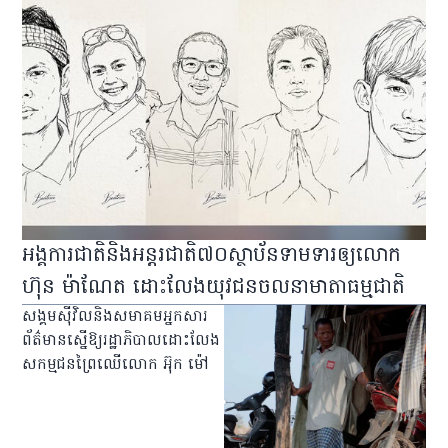
អង្គការជាតិនិងអន្តរជាតិ៧០ស្ថាប័នទាមទារឲ្យលោក
ហ៊ុន ម៉ាណែត ដោះលែងយុវជនចលនាមាតាធម្មជាតិ
សង្គមស៊ីវិលនិងសមាគមអ្នកសារ
ព័ត៌មានស្នើឱ្យរដ្ឋាភិបាលដោះលែង
សកម្មជនព្រៃឈើលោក អ៊ុក ម៉ៅ