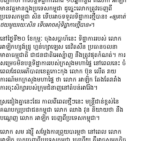
បញ្ជាក់​ថា ការ​បន្ត​ទិដ្ឋាការ​ជាង ១០​ឆ្នាំ​កន្លង គឺ​លោក អាឡិក
មាន​វត្តមាន​ក្នុង​ប្រទេស​កម្ពុជា ដូច្នេះ​លោក​ត្រូវ​ចេញ​ពី​
ប្រទេស​កម្ពុជា សិន ទើប​អាច​ទទួល​ទិដ្ឋាការ​ថ្មី​បាន៖
«ឲ្យ​គាត់​
ថយ​មួយ​រយៈ​សិន ទើប​អាច​សុំ​ទិដ្ឋាការ​ថ្មី​បាន»
។
នៅ​ថ្ងៃ​ទី​២០ ខែ​កុម្ភៈ ចុង​សប្ដាហ៍​នេះ ទិដ្ឋាការ​របស់ លោក
អាឡិកហ្សង់ដ្រូ ហ្គន់ហ្សាឡេស ដេវិតសឹន ប្រធាន​ចលនា​
មាតា​ធម្មជាតិ ជា​ជនជាតិ​អេស្ប៉ាញ នឹង​ត្រូវ​ផុត​កំណត់។ ការ​
សម្រេច​មិន​បន្ត​ទិដ្ឋាការ​របស់​ក្រសួង​មហាផ្ទៃ នៅ​ពេល​នេះ ចំ​
ពេល​ដែល​អភិបាល​ខេត្ត​កោះកុង លោក ប៊ុន លើត រាយ
ការណ៍​មក​ក្រសួង​មហាផ្ទៃ ថា លោក អាឡិក តែងតែ​រារាំង​
ការ​ចុះ​សិក្សា​របស់​ក្រុម​ជំនាញ​នៅ​តំបន់​អារ៉ែង។
ស្រដៀង​គ្នា​នេះ​ដែរ កាល​ពី​ពេល​ថ្មីៗ​នេះ មន្ត្រី​ជាន់​ខ្ពស់​នៃ​
គណបក្ស​ប្រជាជន​កម្ពុជា លោក ឈាង វុន និយាយ​ថា នឹង​
បណ្ដេញ លោក អាឡិក ចេញ​ពី​ប្រទេស​កម្ពុជា។
លោក សម រង្ស៊ី សម្ដែង​ការ​ព្រួយ​បារម្ភ​ថា នៅ​ពេល លោក
អាឡិក ចាក​ចេញ​ពី​ប្រទេស​កម្ពុជា រួច​ហើយ គឺ​អាច​សមត្ថកិច្ច​