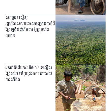
សកម្មជនស្នើឱ្យ
រដ្ឋាភិបាលលុបចោលគម្រោងកាត់ដី
ព្រៃឡង់៩៩ហិកតារឱ្យក្រុមហ៊ុន
ឯកជន
ជនជាតិដើមភាគតិចថា បទល្មើស
ព្រៃឈើនៅព្រៃព្រះរការ ជារបាយ
ការណ៍ពិត