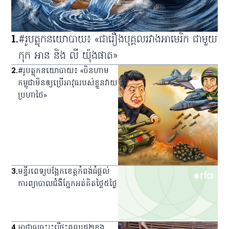
1
.
#រូបត្លុកនយោបាយ៖ «ជារឿងបុគ្គលរវាងអាមេរិក ជាមួយ
កុក អាន និង លី យ៉ុងផាត»
2
.
#រូបត្លុកនយោបាយ៖ «ចិនហាម
កម្ពុជាមិនឲ្យប្រើអាវុធរបស់ខ្លួនវាយ
ប្រហាថៃ»
3
.
មន្ទីរពេទ្យ​បង្អែក​ខេត្ត​កំពង់ធំ​ផ្ដល់​
ការ​ព្យាបាល​ជំងឺ​ភ្នែក​អត់​គិត​ថ្លៃ​៥​ថ្ងៃ
4
.
អាជ្ញាធរ​ចុះ​រុះរើ​ផ្ទះ​ពលរដ្ឋ​២​ខ្នង​