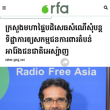
ផ្នែក
ស្វ
រំលងទៅមាតិកាចម្បង
ក្រសួង​មហាផ្ទៃ​បដិសេធ​សំណើ​សុំ​បន្ត​
ទិដ្ឋាការ​ឲ្យ​សកម្មជន​ការពារ​តំបន់​
អារ៉ែង​ជនជាតិ​អេស្ប៉ាញ
ដោយ ប្រាជ្ញ ចេវ