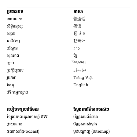
ប្រធានបទ
ភាសា
Opens in new window
នយោបាយ
普通话
Opens in new window
សិទ្ធិ​មនុស្ស
粤语
Opens in new window
សង្គម
မြန်မာ
Opens in new window
អាជីវកម្ម
한국어
Opens in new window
បរិស្ថាន
ລາວ
Opens in new window
សុខភាព
ខ្មែ
Opens in new window
ច្បាប់
བོད་སྐད།
Opens in new window
ប្រវត្តិបុគ្គល
ئۇيغۇر
Opens in new window
រូបភាព
Tiếng Việt
Opens in new window
វីដេអូ
English
វេទិកា​អ្នក​ស្ដាប់
របៀប​ទទួល​ព័ត៌មាន​
ស្វែងរកព័ត៌មានចាស់ៗ
វិទ្យុ​រលក​ធាតុអាកាស​ខ្លី SW
ប័ណ្ណសារ​ព័ត៌មាន​
​ផ្កាយ​រណប
ប័ណ្ណសារ​សំឡេង
​ផតខាសធ៍(Podcast)
ប្លង់បណ្តាញ (Sitemap)