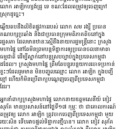
លោក អាឡិកហ្សង់ដ្រូ ទេ ខណៈ​ដែល​តម្រូវ​ឲ្យ​ចេញ​ក្រៅ​
ស្រុក​ដូច្នេះ។
ឆ្លើយ​តប​នឹង​លិខិត​ផ្លូវ​ការ​របស់ លោក សម រង្ស៊ី ប្រធាន​
គណបក្ស​ប្រឆាំង និង​ជា​ប្រធាន​ក្រុម​មតិ​ភាគ​តិច​នៅ​ក្នុង​
រដ្ឋសភា ដែល​មាន​ឋានៈ​ស្មើ​នឹង​នាយក​រដ្ឋមន្ត្រី​នោះ ក្រសួង​
មហាផ្ទៃ នៅ​តែ​មិន​ព្រម​បន្ត​ទិដ្ឋាការ​ឲ្យ​ប្រធាន​ចលនា​មាតា​
ធម្មជាតិ ដើម្បី​ស្នាក់នៅ​បន្ត​ស្រប​ច្បាប់​ក្នុង​ប្រទេស​កម្ពុជា
ដដែល។ ក្រសួង​មហាផ្ទៃ ត្រឹម​តែ​បន្ធូរបន្ថយ​ការ​ចោទ​ប្រកាន់​
ខ្លះៗ​ដែល​រួម​មាន មិន​បញ្ចូល​ឈ្មោះ លោក អាឡិក ក្នុង​បញ្ជី​
ខ្មៅ ហើយ​ក៏​មិន​ប្រើ​ពាក្យ​បណ្ដេញ​ចេញ​ពី​ប្រទេស​កម្ពុជា
ដែរ។
អ្នក​នាំ​ពាក្យ​ក្រសួង​មហាផ្ទៃ លោក​នាយ​ឧត្តមសេនីយ៍ ខៀវ
សុភ័គ មាន​ប្រសាសន៍​នៅ​ថ្ងៃ​ទី​១៧ កុម្ភៈ ថា ជា​គោលការណ៍​
តម្រូវ​ឲ្យ លោក អាឡិក ត្រូវ​ចាក​ចេញ​ពី​ប្រទេស​កម្ពុជា មួយ​
រយៈ​សិន ទើប​អាច​ផ្តល់​ទិដ្ឋាការ​ថ្មី​បាន។ លោក ខៀវ សុភ័គ