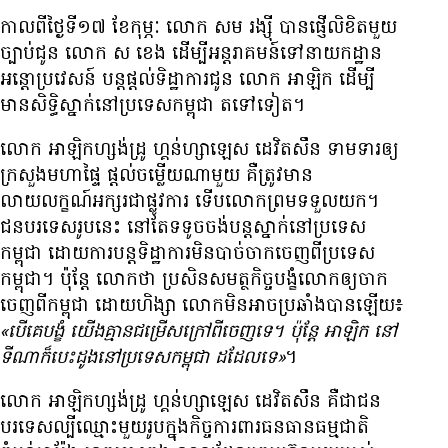
កាល​ពី​ថ្ងៃ​ទី​១៧ ខែ​កុម្ភៈ លោក សម រង្ស៊ី បាន​ផ្ញើ​លិខិត​មួយ​
ច្បាប់​ជូន លោក ស ខេង ដើម្បី​អន្តរាគមន៍​ទៅ​នាយកដ្ឋាន​
អន្តោប្រវេសន៍ បន្ត​ផ្ដល់​ទិដ្ឋាការ​ជូន លោក អាឡិក ដើម្បី​
មាន​សិទ្ធិ​ស្នាក់នៅ​ប្រទេស​កម្ពុជា ត​ទៅ​ទៀត។
លោក អាឡិកហ្សង់ដ្រូ ហ្គន់ហ្សាឡេស ដេវិតសឹន ទាមទារ​ឲ្យ​
ក្រសួង​មហាផ្ទៃ ផ្តល់​ចម្លើយ​ណា​មួយ គឺ​ត្រូវ​មាន​
លាយលក្ខណ៍​អក្សរ​ជា​ផ្លូវ​ការ ទើប​លោក​ព្រម​ទទួល​យក។
ជន​បរទេស​រូប​នេះ នៅ​តែ​ទទូច​ចង់​បន្ត​ស្នាក់នៅ​ប្រទេស​
កម្ពុជា ដោយ​ការ​បន្ត​ទិដ្ឋាការ​មិន​បាច់​ចាក​ចេញ​ពី​ប្រទេស​
កម្ពុជា។ ប៉ុន្តែ លោក​ថា ប្រសិន​សមត្ថកិច្ច​បង្ខំ​លោក​ឲ្យ​ចាក​
ចេញ​ពី​កម្ពុជា ដោយ​ហិង្សា លោក​មិន​អាច​ប្រឆាំង​បាន​ឡើយ៖
«បើ​គេ​បង្ខំ យើង​គ្មាន​ជម្រើស​ក្រៅ​ពី​ចេញ​ទេ។ ប៉ុន្តែ អាឡិក នៅ​
ទីណា​ក៏​បេះដូង​នៅ​ប្រទេស​កម្ពុជា ដដែល​ទេ»
។
លោក អាឡិកហ្សង់ដ្រូ ហ្គន់ហ្សាឡេស ដេវិតសឹន គឺ​ជា​ជន​
បរទេស​ល្បី​ឈ្មោះ​មួយ​រូប​ក្នុង​កិច្ច​ការពារ​ធនធាន​ធម្មជាតិ​