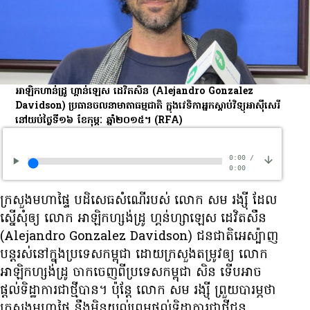
អាឡិកហាន់ដ្រូ ហ្គាន់ឡេស ដេវិតសិន (Alejandro Gonzalez
Davidson) ប្រធាន​ចលនា​មាតា​ធម្មជាតិ ក្នុង​វេទិកា​អ្នក​ស្ដាប់​វិទ្យុ​អាស៊ីសេរី
នៅ​យប់​ថ្ងៃ​ទី​១៦ ខែ​កុម្ភៈ ឆ្នាំ​២០១៥។
(RFA)
0:00
/
0:00
ក្រសួង​មហាផ្ទៃ បដិសេធ​សំណើ​របស់ លោក សម រង្ស៊ី ដែល​
ស្នើសុំ​ឲ្យ លោក អាឡិកហ្សង់ដ្រូ ហ្គន់ហ្សាឡេស ដេវិតសឹន
(Alejandro Gonzalez Davidson) ជនជាតិ​អេស្ប៉ាញ
បន្ត​រស់នៅ​ក្នុង​ប្រទេស​កម្ពុជា ដោយ​ក្រសួង​តម្រូវ​ឲ្យ លោក
អាឡិកហ្សង់ដ្រូ ចាក​ចេញ​ពី​ប្រទេស​កម្ពុជា សិន ទើប​អាច​
ផ្តល់​ទិដ្ឋាការ​ជា​ថ្មី​បាន។ ប៉ុន្តែ លោក សម រង្ស៊ី ព្រួយ​បារម្ភ​ថា
ក្រសួង​មហាផ្ទៃ នឹង​មិន​យល់​ព្រម​ផ្តល់​ទិដ្ឋាការ​ជា​ថ្មី​ជូន