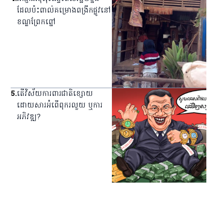
ដែល​ប៉ះពាល់​គម្រោង​ពង្រីក​ផ្លូវ​នៅ​
ខណ្ឌ​ព្រែកព្នៅ
5
.
តើវិស័យការពារជាតិខ្សោយ
ដោយសារអំពើពុករលួយ ឬការ
អភិវឌ្ឍ?