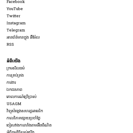
Opens in new window
Facebook
Opens in new window
YouTube
Opens in new window
Twitter
Opens in new window
Instagram
Opens in new window
Telegram
អានព័ត៌មានក្នុង អ៊ីម៉ែល
Opens in new window
RSS
អំពីយើង
ក្រមសីលធម៌
ការគ្រប់គ្រង
Opens in new window
ការងារ
ឯកជនភាព
គោលការណ៍ប្រើប្រាស់
Opens in new window
USAGM
Opens in new window
វិទ្យុសំឡេងសហរដ្ឋអាមេរិក
កាលវិភាគផ្សាយប្រចាំថ្ងៃ
ចៀសវាង​ការរារាំង​តាម​អ៊ីនធឺណិត
អំពីកម្មវិធីរបស់យើង