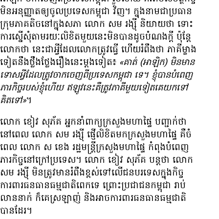
មិន​អនុញ្ញាត​ឲ្យ​ចូល​ប្រទេស​កម្ពុជា វិញ។ ក្នុង​នាម​ជា​ប្រធាន​
ក្រុម​ភាគ​តិច​នៅ​ក្នុង​សភា លោក សម រង្ស៊ី និយាយ​ថា ទោះ​
ការ​ស្នើសុំ​តាម​រយៈ​លិខិត​មួយ​នេះ​មិន​បាន​ដូច​បំណង​ក្តី ប៉ុន្តែ​
លោក​ថា នេះ​ជា​អ្វី​ដែល​លោក​ត្រូវ​ធ្វើ ហើយ​រំពឹង​ថា ភាគី​ម្ខាង​
ទៀត​នឹង​ថ្លឹងថ្លែង​រឿង​នេះ​ម្តង​ទៀត៖
«គាត់ (អាឡិក) មិន​មាន​
ទោស​អ្វី​ដែល​ត្រូវ​ចាក​ចេញ​ពី​ប្រទេស​កម្ពុជា ទេ។ ខ្ញុំ​បាន​បំពេញ​
ភារកិច្ច​របស់​ខ្ញុំ​ហើយ ឥឡូវ​នេះ​គឺ​ត្រូវ​ភាគី​មួយ​ទៀត​គេ​យក​ទៅ​
គិត​ទៅ»
។
លោក ខៀវ សុភ័គ អ្នក​នាំ​ពាក្យ​ក្រសួង​មហាផ្ទៃ បញ្ជាក់​ថា
នៅ​ពេល លោក សម រង្ស៊ី ផ្ញើ​លិខិត​មក​ក្រសួង​មហាផ្ទៃ គឺ​ចំ​
ពេល លោក ស ខេង រដ្ឋមន្ត្រី​ក្រសួង​មហាផ្ទៃ កំពុង​បំពេញ​
ភារកិច្ច​នៅ​ក្រៅ​ប្រទេស។ លោក ខៀវ សុភ័គ បន្ត​ថា លោក
សម រង្ស៊ី មិន​ត្រូវ​មាន​រំពឹង​ខ្ពស់​ទៅ​លើ​ជន​បរទេស​ក្នុង​កិច្ច​
ការពារ​ធនធាន​ធម្មជាតិ​ពេក​ទេ ព្រោះ​ប្រជាជន​កម្ពុជា រាប់​
លាន​នាក់ ក៏​គេ​ស្រឡាញ់ និង​អាច​ការពារ​ធនធាន​ធម្មជាតិ​
បាន​ដែរ។