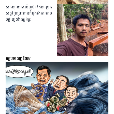
សកម្មជនរកឃើញថា ដែនជម្រក
សត្វព្រៃព្រះរការកំពុងរងការកាប់
បំផ្លាញយ៉ាងធ្ងន់ធ្ងរ
អត្ថបទពេញនិយម