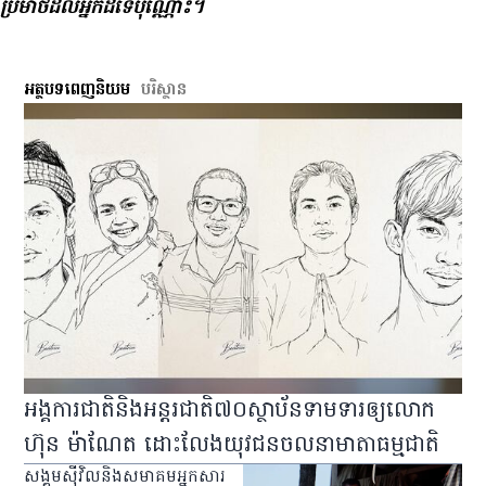
ប្រមាថ​ដល់​អ្នក​ដទៃ​ប៉ុណ្ណោះ។
អត្ថបទពេញនិយម
បរិស្ថាន
អង្គការជាតិនិងអន្តរជាតិ៧០ស្ថាប័នទាមទារឲ្យលោក
ហ៊ុន ម៉ាណែត ដោះលែងយុវជនចលនាមាតាធម្មជាតិ
សង្គមស៊ីវិលនិងសមាគមអ្នកសារ