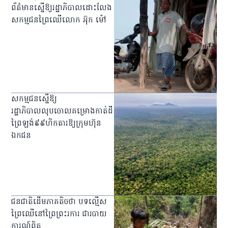
ព័ត៌មានស្នើឱ្យរដ្ឋាភិបាលដោះលែង
សកម្មជនព្រៃឈើលោក អ៊ុក ម៉ៅ
សកម្មជនស្នើឱ្យ
រដ្ឋាភិបាលលុបចោលគម្រោងកាត់ដី
ព្រៃឡង់៩៩ហិកតារឱ្យក្រុមហ៊ុន
ឯកជន
ជនជាតិដើមភាគតិចថា បទល្មើស
ព្រៃឈើនៅព្រៃព្រះរការ ជារបាយ
ការណ៍ពិត