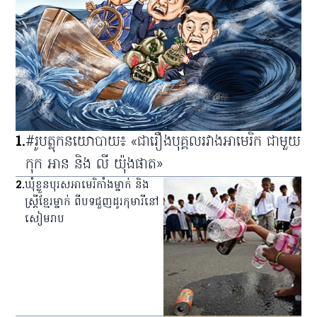
1
.
#រូបត្លុកនយោបាយ៖ «ជារឿងបុគ្គលរវាងអាមេរិក ជាមួយ
កុក អាន និង លី យ៉ុងផាត»
2
.
ឃុំ​ខ្លួន​បុរស​អាមេរិកាំង​ម្នាក់ និង​
ស្ត្រី​ខ្មែរ​ម្នាក់ ពី​បទ​ជួញ​ដូរ​កុមារី​នៅ​
សៀមរាប