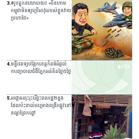
3
.
#រូបត្លុកនយោបាយ៖ «ចិនហាម
កម្ពុជាមិនឲ្យប្រើអាវុធរបស់ខ្លួនវាយ
ប្រហាថៃ»
4
.
មន្ទីរពេទ្យ​បង្អែក​ខេត្ត​កំពង់ធំ​ផ្ដល់​
ការ​ព្យាបាល​ជំងឺ​ភ្នែក​អត់​គិត​ថ្លៃ​៥​ថ្ងៃ
5
.
អាជ្ញាធរ​ចុះ​រុះរើ​ផ្ទះ​ពលរដ្ឋ​២​ខ្នង​
ដែល​ប៉ះពាល់​គម្រោង​ពង្រីក​ផ្លូវ​នៅ​
ខណ្ឌ​ព្រែកព្នៅ