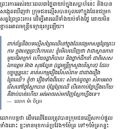
ព្រះរការ​អស់​រយៈពេល​៣​ថ្ងៃ​៣​យប់​ក្នុង​សប្ដាហ៍​នេះ និង​បាន​
សង្កេត​ឃើញ​ថា ក្រុម​ជនល្មើស​បាន​ចូល​ទៅ​ក្នុង​ដែន​ជម្រក​
សត្វ​ព្រៃ​ព្រះរការ ដើម្បី​អារ​ឈើ​ទាំង​យប់​ទាំង​ថ្ងៃ ដោយ​មិន​
ខ្លាច​រអាល​មន្ត្រី​ឧទ្យានុរក្ស​ឡើយ។
ពាក់ព័ន្ធ​នឹង​បទល្មើស​ព្រៃឈើ​នៅ​ក្នុង​ដែន​ជម្រក​សត្វ​ព្រៃព្រះរ
ការ ក្នុង​ខេត្ត​ព្រះវិហារ​នេះ ខ្ញុំ​មើលឃើញ​ថា វា​ជា​ស្ថានភាព​
មួយ​ដ៏​អាក្រក់ ហើយ​រដ្ឋាភិបាល និង​ថ្នាក់ដឹកនាំ ជាពិសេស​
ឯកឧត្តម អ៊ាង សុផល្លែត (​រដ្ឋមន្ត្រី​ក្រសួង​បរិស្ថាន​) ដែល​
បច្ចុប្បន្ន​នេះ គាត់​សកម្ម​រឿង​រើស​សំរាម ជាជាង​រឿង​
ព្រៃឈើ។ ខ្ញុំ​ថា រឿង​ទាំង​ពីរ​នេះ សំខាន់​ដូច​គ្នា សំរាម​អាច​
រើស​នៅ​ថ្ងៃ​ស្អែក​បាន ប៉ុន្តែ​ព្រៃឈើ បើ​គេ​កាប់​ថ្ងៃ​ហ្នឹង​ហើយ
គឺ​ងាប់​បាត់​ហើយ អត់​អាច​រស់​មក​វិញ​ស្អែក​ហ្នឹង​ទេ។
—
លោក ម៉ា ចិត្រា
លោក​បន្ត​ថា ដើម​ឈើ​ដែល​ត្រូវ​បាន​ក្រុម​ជនល្មើស​កាប់​ផ្ដួល​
ទាំង​នោះ ខ្លះ​មាន​មុខ​កាត់​ប្រវែង​១​ម៉ែត្រ ទៅ​១​ម៉ែត្រ​កន្លះ