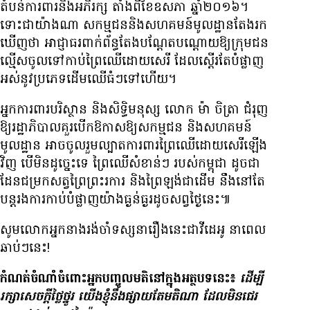
តំបន់​ការពារ​និង​អភិរក្ស តាំង​ពី​ខែ​ឧសភា ឆ្នាំ​២០១៦។
ទោះជាយ៉ាងណា សកម្មជន​និង​សហគមន៍​មូលដ្ឋាន​តែង​រក
ឃើញ​ថា អាជ្ញាធរ​ពាក់ព័ន្ធ​តែង​បណ្ដែតបណ្ដោយ​ឱ្យ​ក្រុម​ជន
ល្មើស​ចូល​ទៅ​កាប់​ព្រៃឈើ​ដោយ​សេរី ដែល​ស្តើរ​តែ​បំផ្លាញ​
អស់​នូវ​ប្រភេទ​ដើម​ឈើ​ធំ​ៗ​ទៅ​ហើយ។
អ្នក​ការពារ​បរិស្ថាន និង​សិទ្ធិមនុស្ស លោក ម៉ា ចិត្រា ជំរុញ​
ឱ្យ​រដ្ឋាភិបាល​គួរ​បើក​ឱកាស​ឱ្យ​សកម្មជន និង​សហគមន៍​
មូលដ្ឋាន អាច​ចូលរួម​ល្បាត​ការពារ​ព្រៃឈើ​ដោយ​សេរី​ឡើង​
វិញ បើ​មិន​ដូច្នេះ​ទេ ព្រៃ​ឈើ​សំខាន់ៗ របស់​កម្ពុជា ដូចជា​
ដែន​ជម្រក​សត្វ​ព្រៃ​ព្រះរការ និង​ព្រៃឡង់​ជាដើម នឹង​នៅ​តែ​
បន្ត​រង​ការ​កាប់បំផ្លាញ​យ៉ាង​ធ្ងន់ធ្ងរ​ដូច​សព្វ​ថ្ងៃ​នេះ៕
សូមលោកអ្នកនាងរង់ចាំទស្សនារឿងនេះជាវីដេអូ នាពេល
ឆាប់ៗនេះ!
កំណត់​ចំណាំ​ចំពោះ​អ្នក​បញ្ចូល​មតិ​នៅ​ក្នុង​អត្ថបទ​នេះ៖
ដើម្បី​
រក្សា​សេចក្ដី​ថ្លៃថ្នូរ យើង​ខ្ញុំ​នឹង​ផ្សាយ​តែ​មតិ​ណា ដែល​មិន​ជេរ​