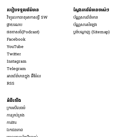
របៀប​ទទួល​ព័ត៌មាន​
ស្វែងរកព័ត៌មានចាស់ៗ
វិទ្យុ​រលក​ធាតុអាកាស​ខ្លី SW
ប័ណ្ណសារ​ព័ត៌មាន​
​ផ្កាយ​រណប
ប័ណ្ណសារ​សំឡេង
​ផតខាសធ៍(Podcast)
ប្លង់បណ្តាញ (Sitemap)
Opens in new window
Facebook
Opens in new window
YouTube
Opens in new window
Twitter
Opens in new window
Instagram
Opens in new window
Telegram
អានព័ត៌មានក្នុង អ៊ីម៉ែល
Opens in new window
RSS
អំពីយើង
ក្រមសីលធម៌
ការគ្រប់គ្រង
Opens in new window
ការងារ
ឯកជនភាព