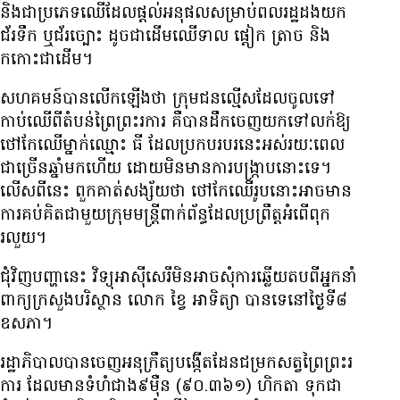
និង​ជា​ប្រភេទ​ឈើ​ដែល​ផ្ដល់​អនុផល​សម្រាប់​ពលរដ្ឋ​ដង​យក​
ជ័រ​ទឹក ឬ​ជ័រច្បោះ ដូចជា​ដើម​ឈើទាល ផ្ដៀក ត្រាច និង​
កកោះ​ជាដើម។
សហគមន៍​បាន​លើកឡើង​ថា ក្រុម​ជនល្មើស​ដែល​ចូល​ទៅ​
កាប់​ឈើ​ពី​តំបន់​ព្រៃ​ព្រះរការ គឺ​បាន​ដឹក​ចេញ​យក​ទៅ​លក់​ឱ្យ​
ថៅកែ​ឈើ​ម្នាក់​ឈ្មោះ ធី ដែល​ប្រកប​របរ​នេះ​អស់រយៈពេល​
ជាច្រើន​ឆ្នាំ​មក​ហើយ ដោយ​មិន​មាន​ការ​បង្ក្រាប​នោះ​ទេ។
លើសពីនេះ ពួកគាត់​សង្ស័យ​ថា ថៅកែ​ឈើ​រូបនោះ​អាច​មាន​
ការ​គប់គិត​ជាមួយ​ក្រុម​មន្ត្រី​ពាក់ព័ន្ធ​ដែល​ប្រព្រឹត្ត​អំពើ​ពុក
រលួយ។
ជុំវិញបញ្ហានេះ វិទ្យុអាស៊ីសេរី​មិន​អាច​សុំ​ការ​ឆ្លើយតប​ពី​អ្នកនាំ
ពាក្យ​ក្រសួង​បរិស្ថាន លោក ខ្វៃ អាទិត្យា បាន​ទេ​នៅ​ថ្ងៃ​ទី​៨​
ឧសភា។
រដ្ឋាភិបាល​បាន​ចេញ​អនុក្រឹត្យ​បង្កើត​ដែន​ជម្រក​សត្វ​ព្រៃព្រះរ
ការ ដែល​មាន​ទំហំ​ជាង​៩​ម៉ឺន (៩០.៣៦១) ហិកតា ទុក​ជា​