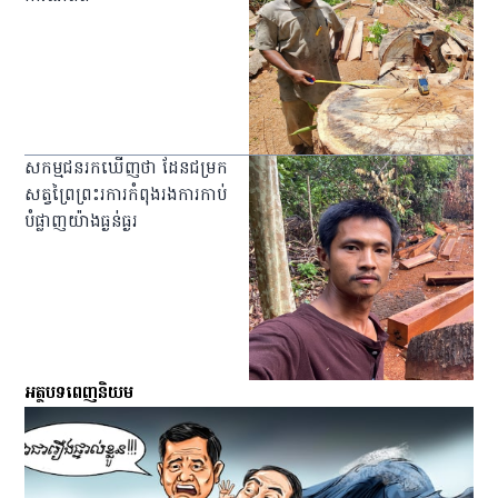
សកម្មជនរកឃើញថា ដែនជម្រក
សត្វព្រៃព្រះរការកំពុងរងការកាប់
បំផ្លាញយ៉ាងធ្ងន់ធ្ងរ
អត្ថបទពេញនិយម