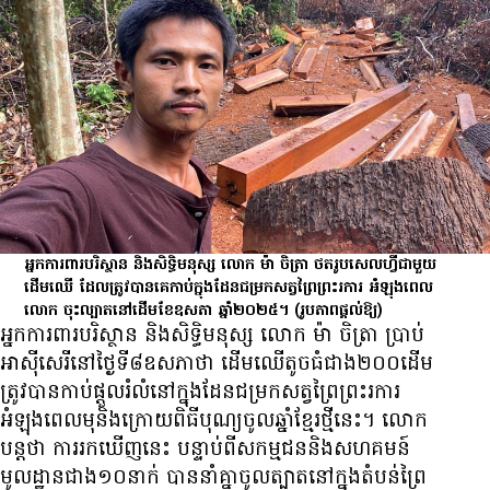
អ្នកការពារបរិស្ថាន និងសិទ្ធិមនុស្ស លោក ម៉ា ចិត្រា ថតរូបសេលហ្វីជាមួយ
ដើមឈើ ដែលត្រូវបានគេកាប់ក្នុងដែនជម្រកសត្វព្រៃព្រះរការ អំឡុងពេល
លោក ចុះល្បាតនៅដើមខែឧសភា ឆ្នាំ២០២៥។
(រូបភាពផ្ដល់ឱ្យ)
អ្នក​ការពារ​បរិស្ថាន និង​សិទ្ធិមនុស្ស លោក ម៉ា ចិត្រា ប្រាប់​
អាស៊ីសេរី​នៅ​ថ្ងៃ​ទី​៨​ឧសភា​ថា ដើម​ឈើ​តូច​ធំ​ជាង​២០០​ដើម
ត្រូវ​បាន​កាប់​ផ្ដួល​រំលំ​នៅ​ក្នុង​ដែន​ជម្រក​សត្វ​ព្រៃ​ព្រះរការ
អំឡុង​ពេល​មុ​និង​ក្រោយ​ពិធី​បុណ្យ​ចូល​ឆ្នាំ​ខ្មែរ​ថ្មី​នេះ។ លោក​
បន្ត​ថា ការ​រកឃើញ​នេះ បន្ទាប់​ពី​សកម្មជន​និង​សហគមន៍​
មូលដ្ឋាន​ជាង​១០​នាក់ បាន​នាំ​គ្នា​ចូល​ត្បាត​នៅ​ក្នុង​តំបន់​ព្រៃ​