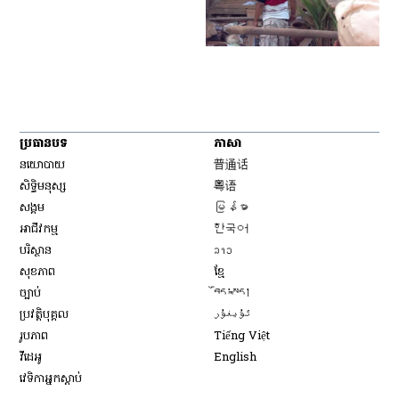
ប្រធានបទ
ភាសា
Opens in new window
នយោបាយ
普通话
Opens in new window
សិទ្ធិ​មនុស្ស
粤语
Opens in new window
សង្គម
မြန်မာ
Opens in new window
អាជីវកម្ម
한국어
Opens in new window
បរិស្ថាន
ລາວ
Opens in new window
សុខភាព
ខ្មែ
Opens in new window
ច្បាប់
བོད་སྐད།
Opens in new window
ប្រវត្តិបុគ្គល
ئۇيغۇر
Opens in new window
រូបភាព
Tiếng Việt
Opens in new window
វីដេអូ
English
វេទិកា​អ្នក​ស្ដាប់