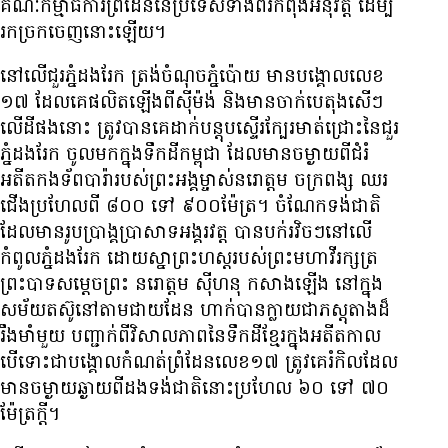
គណៈកម្មាធិការ​ព្រំដែន​នៃ​ប្រទេស​ទាំង​ពីរ​កំពុង​អនុវត្ត ដើម្បី​
រក​ច្រក​ចេញ​នោះ​ឡើយ។
នៅ​លើ​ជួរ​ភ្នំ​ដងរែក ត្រង់​ចំណុច​ភ្នំ​ប៉ោយ មាន​បង្គោល​លេខ​
១៧ ដែល​គេ​ផលិត​ឡើង​ពី​ស៊ីម៉ង់ និង​មាន​ចាក់​បេតុង​សើៗ​
លើ​ដី​ផង​នោះ ត្រូវ​បាន​គេ​ដាក់​បន្តុប​ស្ទើរ​ក្បែរ​មាត់​ជ្រោះ​នៃ​ជួរ​
ភ្នំ​ដងរែក ចូល​មក​ក្នុង​ទឹកដី​កម្ពុជា ដែល​មាន​ចម្ងាយ​ពី​ជំរំ​
អតីត​កងទ័ព​បារ៉ា​របស់​ព្រះ​អង្គ​ម្ចាស់​នរោត្តម ចក្រពង្ស ឈរ​
ជើង​ប្រហែល​ពី ៨០០ ទៅ ៩០០​ម៉ែត្រ។ ចំណែក​ទង់ជាតិ​
ដែល​មាន​រូប​ប្រាង្គ​ប្រាសាទ​អង្គរវត្ត បាន​បក់​រវិចៗ​នៅ​លើ​
កំពូល​ភ្នំ​ដងរែក ដោយ​ស្នា​ព្រះហស្ត​របស់​ព្រះ​មហា​វីរក្សត្រ
ព្រះ​បាទ​សម្ដេច​ព្រះ នរោត្តម ស៊ីហនុ កសាង​ឡើង នៅ​ក្នុង​
សម័យ​តស៊ូ​នៅ​តាម​ជាយ​ដែន ហាក់​បាន​ក្លាយ​ជា​ភស្តុតាង​ដ៏​
រឹងមាំ​មួយ បញ្ជាក់​ពី​វិសាលភាព​នៃ​ទឹកដី​ខ្មែរ​ក្នុង​អតីតកាល
បើ​ទោះ​ជា​បង្គោល​កំណត់​ព្រំដែន​លេខ​១៧ ត្រូវ​គេ​រំកិល​ដែល​
មាន​ចម្ងាយ​ឆ្ងាយ​ពី​ដង​ទង់ជាតិ​នោះ​ប្រហែល ៦០ ទៅ ៧០​
ម៉ែត្រ​ក្ដី។