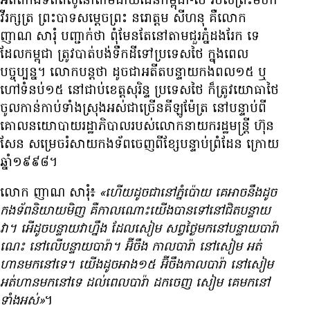
អតីត​កងទ័ព​តស៊ូ​នៅ​តាម​ជាយដែន​កម្ពុជា-ថៃ របស់​ព្រះ​មហា​
វីរក្សត្រ ព្រះ​បាទ​សម្ដេច​ព្រះ នរោត្តម សីហនុ គឺ​លោក
ញាណ សារុំ បញ្ជាក់​ថា ពុំ​មែន​តែ​នៅ​តាម​ជួរ​ភ្នំ​ដងរែក ទេ​
ដែល​កម្ពុជា ត្រូវ​បាត់​បង់​ទឹកដី​ទៅ​ប្រទេស​ថៃ ក្នុង​ពេល​
បច្ចុប្បន្ន។ លោក​បន្ត​ថា ដូច​ជា​អតីត​បន្ទាយ​កងពល​១៥ ឬ​
ហៅ​ទំនប់​១៥ នៅ​ជាប់​ខេត្ត​សុរិន្ទ ប្រទេស​ថៃ ក៏​ត្រូវ​យោធា​ថៃ
ចូល​កាន់​កាប់​ទាំង​ស្រុង​អស់​ជា​ច្រើន​គីឡូម៉ែត្រ នៅ​បន្ទាប់​ពី​
គោល​នយោបាយ​រដ្ឋាភិបាល​របស់​លោក​នាយក​រដ្ឋមន្ត្រី ហ៊ុន
សែន សម្រេច​រំសាយ​កងទ័ព​ចេញ​ពី​ខ្សែ​បន្ទាប់​ព្រំដែន ក្រោយ​
ឆ្នាំ​១៩៩៨។
លោក ញាណ សារុំ៖
«ហើយ​ដូច​ជា​នៅ​ភ្នំ​ប៉ោយ គេ​អាច​នឹង​ដូច​
កងទ័ព​និយាយ​មិញ គឺ​កាល​ណោះ​យើង​បាន​ទៅ​នៅ​ជិត​បន្ទាយ​
វា។ អើ​ដូច​បន្ទាយ​វា​ហ្នឹង ដែល​សៀម សព្វថ្ងៃ​មក​នៅ​បន្ទាយ​បារ៉ា
ណេះ នៅ​លើ​បន្ទាយ​បារ៉ា។ អ៊ីចឹង កាល​បារ៉ា នៅ​សៀម អត់​
ហាន​មក​នៅ​ទេ។ យើង​ដូច​អាង​១៥ អ៊ីចឹង​កាល​បារ៉ា នៅ​សៀម​
អត់​ហាន​មក​នៅ​ទេ ដល់​ពេល​បារ៉ា ដក​ចេញ សៀម គេ​មក​នៅ​
ទាំង​អស់»
។