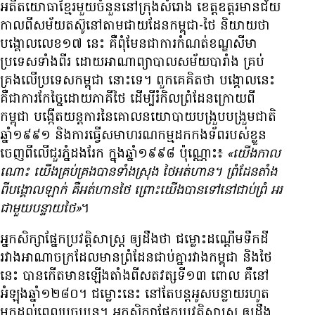
អតីត​យោធា​ខ្មែរ​មួយ​ចំនួន​នៅ​ក្រុង​សំរោង ខេត្ត​ឧត្តរមានជ័យ
កាល​ពី​សម័យ​តស៊ូ​នៅ​តាម​ជាយដែន​កម្ពុជា-ថៃ និយាយ​ថា
បង្គោល​លេខ​១៧ នេះ គឺ​ពុំ​មែន​ជា​ការ​កំណត់​ខណ្ឌ​សីមា​
ប្រទេស​ទាំង​ពីរ ដោយ​អាណាព្យាបាល​សម័យ​បារាំង គ្រប់
គ្រង​លើ​ប្រទេស​កម្ពុជា នោះ​ទេ។ ពួក​គេ​គិត​ថា បង្គោល​នេះ
គឺ​ជា​ការ​កែច្នៃ​ដោយ​ភាគី​ថៃ ដើម្បី​រំកិល​ព្រំដែន​ក្រោយ​ពី​
កម្ពុជា បង្កើត​យន្តការ​នៃ​គោល​នយោបាយ​បង្រួបបង្រួម​ជាតិ​
ឆ្នាំ​១៩៩១ និង​ការ​ធ្វើ​សមាហរណកម្ម​ដក​កងទ័ព​របស់​ខ្លួន​
ចេញ​ពី​លើ​ជួរ​ភ្នំ​ដងរែក ក្នុង​ឆ្នាំ​១៩៩៨ ប៉ុណ្ណោះ៖
«យើង​កាល​
ណោះ យើង​គ្រប់គ្រង​បាន​ទាំង​ស្រុង ថៃ​អត់​ហាន។ ព្រំដែន​តាំង​
ពី​បង្គោល​ឡាក់ គឺ​អត់​ហាន​ថៃ ព្រោះ​យើង​បាន​ទៅ​នៅ​ជាប់​ព្រំ អរ​
ជា​មួយ​បន្ទាយ​ថៃ»
។
អ្នក​សិក្សា​ផ្នែក​ប្រវត្តិសាស្ត្រ ឲ្យ​ដឹង​ថា ជម្លោះ​ដណ្ដើម​ទឹកដី​
រវាង​អាណាចក្រ​ដែល​មាន​ព្រំដែន​ជាប់​គ្នា​រវាង​កម្ពុជា និង​ថៃ
នេះ បាន​កើត​មាន​ឡើង​តាំង​ពី​សតវត្ស​ទី១៣ ពោល គឺ​នៅ​
អំឡុង​ឆ្នាំ​១២៨០។ ជម្លោះ​នេះ នៅ​តែ​បន្ត​អូស​បន្លាយ​រហូត​
មក​ដល់​ពេល​បច្ចុប្បន្ន។ អ្នក​សិក្សា​ផ្នែក​ប្រវត្តិសាស្ត្រ ឲ្យ​ដឹង​