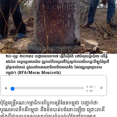
២០-កុម្ភៈ-២០១៣៖ បង្គោល​លេខ​១៧ ធ្វើ​ពី​ស៊ីម៉ង់ នៅ​ចំណុច​ភ្នំ​ប៉ោយ លើ​ភ្នំ​
ដងរែក ខេត្ត​ឧត្តរមានជ័យ ត្រូវ​គេ​រំកិល​ចូល​ដី​ខ្មែរ​ប្រហែល​ជិត​កន្លះ​គីឡូម៉ែត្រ​ពី​
ព្រំប្រទល់​ចាស់ ក្នុង​សម័យ​អាណានិគម​និយម​បារាំង ដែល​ត្រួតត្រា​ប្រទេស​
កម្ពុជា។
(RFA/Morm Moniroth)
0:00
/
0:00
ប៉ុន្តែ​មន្ត្រី​គណៈកម្មាធិការ​កិច្ច​ការ​ព្រំដែន​កម្ពុជា បញ្ជាក់​ថា
បូរណភាព​ទឹកដី​កម្ពុជា នឹង​មិន​បាត់​បង់​នោះ​ឡើយ ព្រោះ​ភាគី​
ទាំង​ពីរ​ឯកភាព​ទទួល​ស្គាល់​ការ​កំណត់​ព្រំដែន​ដែល​មាន​