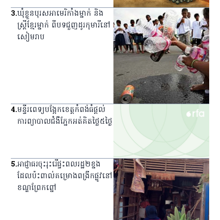
3
.
ឃុំ​ខ្លួន​បុរស​អាមេរិកាំង​ម្នាក់ និង​
ស្ត្រី​ខ្មែរ​ម្នាក់ ពី​បទ​ជួញ​ដូរ​កុមារី​នៅ​
សៀមរាប
4
.
មន្ទីរពេទ្យ​បង្អែក​ខេត្ត​កំពង់ធំ​ផ្ដល់​
ការ​ព្យាបាល​ជំងឺ​ភ្នែក​អត់​គិត​ថ្លៃ​៥​ថ្ងៃ
5
.
អាជ្ញាធរ​ចុះ​រុះរើ​ផ្ទះ​ពលរដ្ឋ​២​ខ្នង​
ដែល​ប៉ះពាល់​គម្រោង​ពង្រីក​ផ្លូវ​នៅ​
ខណ្ឌ​ព្រែកព្នៅ