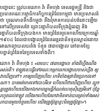
បញ្ហា​នេះ ត្រូវ​បាន​លោក វ៉ា គឹមហុង ទេសរដ្ឋមន្ត្រី និង​ជា​
ប្រធាន​គណៈកម្មាធិការ​កិច្ចការ​ព្រំដែន​កម្ពុជា មាន​ប្រសាសន៍​
ថា បូរណភាព​ទឹក​ដី​កម្ពុជា នឹង​ពុំ​មាន​ការ​បាត់​បង់​នោះ​ឡើយ​
ទៅ​លើ​ប្រទេស​ថៃ ព្រោះ​រដ្ឋាភិបាល​ទីក្រុង​ភ្នំពេញ និង​
រដ្ឋាភិបាល​ទីក្រុង​បាងកក មាន​ព្រំដែន​រួច​មក​ហើយ​ក្រោយ​ឆ្នាំ​
១៩០៤ ដែល​ជា​បង្គោល​ព្រំដែន​អន្តរជាតិ​ទទួល​ស្គាល់​ដោយ​
អាណាព្យាបាល​បារាំង ចំនួន ៧៣​បង្គោល នៅ​តាម​ខ្សែ​
បន្ទាត់​ព្រំដែន​នៃ​ប្រទេស​ទាំង​ពីរ។
លោក វ៉ា គឹមហុង ៖
«គេ​បោះ ៧៣​បង្គោល តាំង​ពី​ហ្នឹង​ណឹង​
អស់​តើ។ ឥឡូវ​នេះ​ធ្វើ​ទៅ​គណៈកម្មការ​រក​បង្គោល​ចាស់​ហ្នឹង ឲ្យ​
វា​ឃើញ​ទៅ។ រក​ឲ្យ​ឃើញ​ហើយ រក​ទីតាំង​ឲ្យ​វា​ពិត​ប្រាកដ​ទៅ​
ណា។ បាទ​អត់​មាន​ទៅ​បោះ​អី​ទេ ហើយ​បើ​ថា​ឃើញ​ហើយ ល្អូក​
គ្នា​ត្រូវ​ហើយ​យើង​រក​ឯកភាព​គ្នា​ធ្វើ​កំណត់​ហេតុ​ស៊ីញេ​អី​ទៅ ប៉ុន្តែ​
រហូត​ដល់​ឥឡូវ យើង​រក​ហើយ​តែ​រក​វា​មិន​ទាន់​បាន​គ្រប់​ទាំង​អស់
រក​បាន​មួយ​ចំនួន​ហើយ យើង​ត្រូវ​រ៉ូវ​គ្នា​ខ្លះ​មិន​ត្រូវ​រ៉ូវ​គ្នា»
។