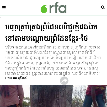
ផ្នែក
ស្វ
រំលងទៅមាតិកាចម្បង
បញ្ហា​គ្រប់គ្រង​ព្រំដែន​លើ​ជួរ​ភ្នំ​ដងរែក​
នៅ​តាម​បណ្ដោយ​ព្រំដែន​ខ្មែរ-ថៃ
បរិបទ​នយោបាយ​នៅ​ក្នុង​អតីតកាល បាន​បង្ហាញ​ឲ្យ​ដឹង​ថា ប្រទេស​
កម្ពុជា បាន​ក្លាយ​ជា​ទិសដៅ​នៃ​ការ​ឈ្លានពាន​បូរណភាព​ទឹកដី​ពី​
ប្រទេស​ជិត​ខាង ដូច​ជា​ប្រទេស​ថៃ និង​ប្រទេស​វៀតណាម ជាដើម។
ចំណែក​ក្នុង​ពេល​បច្ចុប្បន្ន​នេះ​វិញ ទឹកដី​របស់​ខ្មែរ​ស្ទើរ​ទាំង​ស្រុង​នៅ​
តាម​ជួរ​ភ្នំ​ដងរែក ដែល​ជា​អតីត​បន្ទាយ​ឈរ​ជើង​របស់​ទាហាន​តស៊ូ​
នៅ​តាម​ជាយដែន ត្រូវ​បាន​យោធា​ឈុត​ខ្មៅ​ថៃ ឈរ​ជើង​នៅ​ទី​នោះ។
ដោយ ម៉ម មុនីរតន៍