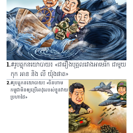
1
.
#រូបត្លុកនយោបាយ៖ «ជារឿងបុគ្គលរវាងអាមេរិក ជាមួយ
កុក អាន និង លី យ៉ុងផាត»
2
.
#រូបត្លុកនយោបាយ៖ «ចិនហាម
កម្ពុជាមិនឲ្យប្រើអាវុធរបស់ខ្លួនវាយ
ប្រហាថៃ»