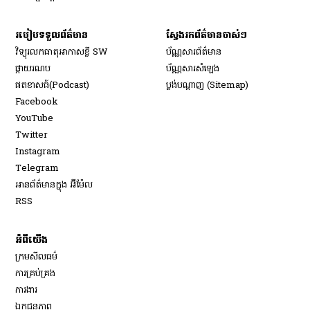
របៀប​ទទួល​ព័ត៌មាន​
ស្វែងរកព័ត៌មានចាស់ៗ
វិទ្យុ​រលក​ធាតុអាកាស​ខ្លី SW
ប័ណ្ណសារ​ព័ត៌មាន​
​ផ្កាយ​រណប
ប័ណ្ណសារ​សំឡេង
​ផតខាសធ៍(Podcast)
ប្លង់បណ្តាញ (Sitemap)
Opens in new window
Facebook
Opens in new window
YouTube
Opens in new window
Twitter
Opens in new window
Instagram
Opens in new window
Telegram
អានព័ត៌មានក្នុង អ៊ីម៉ែល
Opens in new window
RSS
អំពីយើង
ក្រមសីលធម៌
ការគ្រប់គ្រង
Opens in new window
ការងារ
ឯកជនភាព