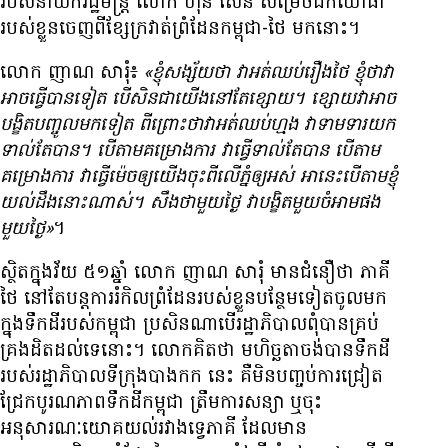
របស់​នាយក​រដ្ឋមន្ត្រី លោក ហ៊ុន សែន សម្រេច​ដក​យោធា​
របស់​ខ្លួន​ចេញ​ពី​ខ្សែ​ក្រវាត់​ព្រំដែន​កម្ពុជា-ថៃ មក​នោះ។
លោក ញាណ សារុំ៖
«ខ្ញុំ​សង្ស័យ​ថា វា​អត់​ឈប់​រឿង​ថៃ ខ្ញុំ​ថា​វា​
អាច​ធ្វើ​បាន​ទៀត បើ​សិន​ជា​យើង​នៅ​តែ​ខ្សោយ។ ខ្សោយ​វា​អាច​
បង្ខិត​បញ្ចូល​មក​ទៀត ពីព្រោះ​ថា​វា​អត់​ឈប់​ហ្មង វា​ទាមទារ​យក​
ទាល់​តែ​បាន។ បើ​តាម​គម្រោង​ការ វា​ធ្វើ​ទាល់​តែ​បាន បើ​តាម​
គម្រោង​ការ វា​ធ្វើ​ម៉េច​ឲ្យ​យើង​ចុះ​ពី​លើ​ភ្នំ​ឲ្យ​អស់ អា​នេះ​បើ​តាម​ខ្ញុំ​
យល់​ដឹង​នោះ​ណាស់។ សឹង​ថា​មួយ​ថ្ងៃ វា​បង្ខិត​មួយ​ចំអាម​ផង​
មួយ​ថ្ងៃ»
។
ស្ថិត​ក្នុង​វ័យ ៥១​ឆ្នាំ លោក ញាណ សារុំ មាន​ជំនឿ​ថា ភាគី​
ថៃ នៅ​តែ​បន្ត​ការ​រំកិល​ព្រំដែន​របស់​ខ្លួន​បន្ថែម​ទៀត​ចូល​មក​
ក្នុង​ទឹកដី​របស់​កម្ពុជា ប្រសិន​ណា​បើ​រដ្ឋាភិបាល​ពុំ​បាន​គ្រប់
គ្រង​ដិតដល់​ទេ​នោះ។ លោក​គិត​ថា មហិច្ឆតា​ចង់​បាន​ទឹកដី​
របស់​រដ្ឋាភិបាល​ទីក្រុង​បាងកក នេះ គឺ​មិន​បញ្ចប់​ការ​ជ្រៀត
ជ្រែក​បូរណភាព​ទឹកដី​កម្ពុជា ត្រឹម​ការ​សន្យា ឬ​ចុះ​
អនុសារណៈ​យោគយល់​រវាង​ទ្វេភាគី ដែល​មាន​