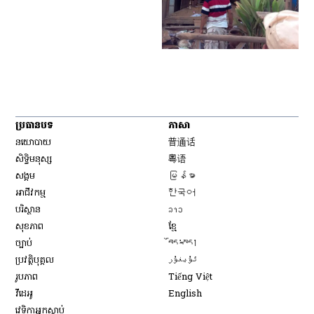
ប្រធានបទ
ភាសា
Opens in new window
នយោបាយ
普通话
Opens in new window
សិទ្ធិ​មនុស្ស
粤语
Opens in new window
សង្គម
မြန်မာ
Opens in new window
អាជីវកម្ម
한국어
Opens in new window
បរិស្ថាន
ລາວ
Opens in new window
សុខភាព
ខ្មែ
Opens in new window
ច្បាប់
བོད་སྐད།
Opens in new window
ប្រវត្តិបុគ្គល
ئۇيغۇر
Opens in new window
រូបភាព
Tiếng Việt
Opens in new window
វីដេអូ
English
វេទិកា​អ្នក​ស្ដាប់