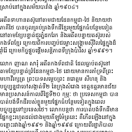
ស្រាប់​នៅ​ក្នុង​សម័យ​បារាំង ឆ្នាំ​១៩០៤។
អតីត​ទាហាន​តស៊ូ​នៅ​តាម​ជាយ​ដែន​កម្ពុជា-ថៃ និយាយ​ថា
ភាគី​ថៃ បាន​ចូល​គ្រប់គ្រង​ទឹកដី​ខ្មែរ​មួយ​ផ្នែក​ធំ​បន្ថែម​ទៀត​
នៅ​តាម​ខ្សែ​បន្ទាត់​ជួរ​ភ្នំ​ដក​រែក និង​អតីត​បន្ទាយ​តស៊ូ​របស់​
កងទ័ព​ខ្មែរ ក្រោយ​ពី​ការ​បញ្ចប់​ជម្លោះ​សង្គ្រាម​ស៊ីវិល​ផ្ទៃ​ក្នុង​ដ៏​
រ៉ាំរ៉ៃ ក្រោម​កិច្ច​ផ្ដួចផ្ដើម​សន្តិភាព​ទីក្រុង​ប៉ារីស ឆ្នាំ​១៩៩១។
លោក ញាណ សារុំ អតីត​កងទ័ព​ជាតិ ដែល​ធ្លាប់​តស៊ូ​នៅ​
តាម​ខ្សែ​បន្ទាត់​ព្រំដែន​កម្ពុជា-ថៃ ដោយ​មាន​ការ​គាំទ្រ​ពី​ព្រះ​
មហា​វីរក្សត្រ ព្រះបាទ​សម្ដេច​ព្រះ នរោត្តម សីហនុ និង​
បច្ចុប្បន្ន​ជា​ចៅ​សង្កាត់​ទី២ នៃ​ក្រុង​សំរោង ខេត្ត​ឧត្តរមានជ័យ
មាន​ប្រសាសន៍​កាល​ពី​ថ្ងៃ​ទី២០ កុម្ភៈ ថា ប្រទេស​កម្ពុជា បាន​
បាត់​បង់​ទឹកដី​របស់​ខ្លួន​មួយ​ផ្នែក​ធំ​បន្ថែម​ទៀត​ក្នុង​ពេល​
បច្ចុប្បន្ន​ទៅ​ប្រទេស​ថៃ។ លោក​បន្ត​ថា ការ​បាត់​បង់​ទឹកដី​មាន​
ផ្នែក​ខ្លះ​រហូត​ដល់​ជាង​មួយ​គីឡូម៉ែត្រ​នេះ គឺ​កើត​ឡើង​នៅ​ក្នុង​
ចន្លោះ​រវាង​ឆ្នាំ​១៩៩១ និង​ឆ្នាំ​១៩៩៨ ក្រោយ​ពី​រដ្ឋាភិបាល​