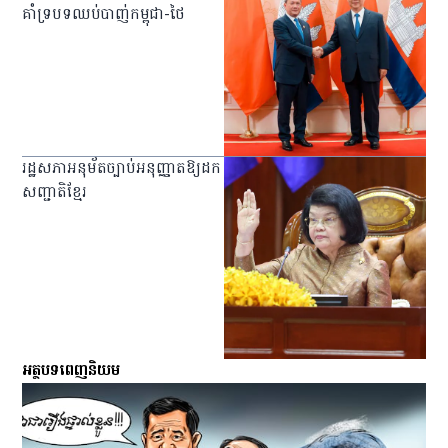
គាំទ្របទឈប់បាញ់កម្ពុជា-ថៃ
រដ្ឋសភាអនុម័តច្បាប់អនុញ្ញាតឱ្យដក
សញ្ជាតិខ្មែរ
អត្ថបទពេញនិយម