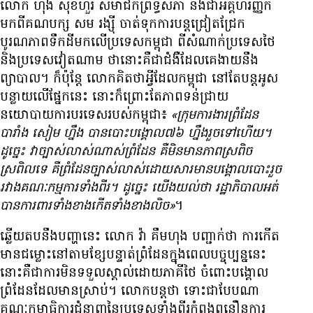
លោក ហុង សុខហួរ សមាជិក​ព្រឹទ្ធសភា និង​ជា​អគ្គ​ហិរញ្ញិក​
មក​ពី​គណបក្ស សម រង្ស៊ី ចាត់​ទុក​ការ​បន្ត​ជ្រៀតជ្រែក​
បូរណភាព​ទឹកដី​មក​លើ​ប្រទេស​កម្ពុជា ពី​សំណាក់​ប្រទេស​ថៃ
និង​ប្រទេស​វៀតណាម ថា​នោះ​គឺ​ជា​ជំងឺ​ដែល​គេ​ងាយ​នឹង​
ព្យាបាល។ ក៏ប៉ុន្តែ លោក​គិត​ថា​អ្វី​ដែល​កម្ពុជា នៅ​តែ​បន្ត​អូស​
បន្លាយ​លើ​ផ្នែក​នេះ នោះ​ក៏​ព្រោះ​តែ​ភាព​ទន់​ជ្រាយ​
នយោបាយ​ការ​បរទេស​របស់​កម្ពុជា៖
«ក្រុម​ការងារ​ព្រំដែន​
បារាំង សៀម ហ្នឹង បាន​បោះ​បង្គោល​៧៦ ហ្នឹង​រួច​ទៅ​ហើយ។
ដូច្នេះ វា​ច្បាស់​លាស់​ណាស់​ព្រំដែន គឺ​មិន​មាន​ភាព​ស្រពិច
ស្រពិល​ទេ គឺ​ព្រំដែន​ច្បាស់​លាស់​ដោយ​សារ​មាន​បង្គោល​បោះ​រួច​
រវាង​គណៈកម្មការ​ទាំង​ពីរ។ ដូច្នេះ យើង​យល់​ថា រដ្ឋាភិបាល​អត់​
បាន​ការពារ​ទាំង​ខាង​កើត​ទាំង​ខាង​លិច»
។
ឆ្លើយ​តប​នឹង​បញ្ហា​នេះ លោក វ៉ា គឹមហុង បញ្ជាក់​ថា ការ​កើត​
មាន​ជម្លោះ​នៅ​តាម​ខ្សែ​បន្ទាត់​ព្រំដែន​ក្នុង​ពេល​បច្ចុប្បន្ន​នេះ
នោះ​គឺ​ជា​ការ​មិន​ទទួល​ស្គាល់​ដោយ​ភាគី​ថៃ ចំពោះ​បង្គោល​
ព្រំដែន​ដែល​មាន​ស្រាប់។ លោក​បន្ត​ថា ទោះ​ជា​បែប​ណា
គណៈកម្មាធិការ​ជំនាញ​នៃ​ប្រទេស​ទាំង​ពីរ​កំពុង​ពន្លឿន​ការ​