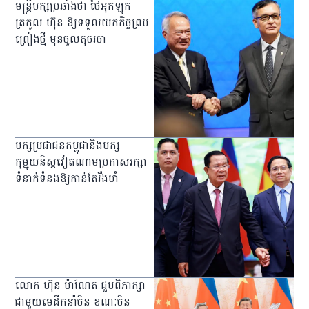
មន្ត្រីបក្សប្រឆាំងថា ថៃអុកឡុក
ត្រកូល ហ៊ុន ឱ្យទទួលយកកិច្ចព្រម
ព្រៀងថ្មី មុនចូលតុចរចា
បក្សប្រជាជនកម្ពុជានិងបក្ស
កុម្មុយនិស្ដវៀតណាមប្រកាសរក្សា
ទំនាក់ទំនងឱ្យកាន់តែរឹងមាំ
លោក ហ៊ុន ម៉ាណែត ជួបពិភាក្សា
ជាមួយមេដឹកនាំចិន ខណៈចិន