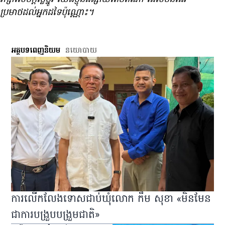
ប្រមាថ​ដល់​អ្នក​ដទៃ​ប៉ុណ្ណោះ។
អត្ថបទពេញនិយម
នយោបាយ
ការលើកលែងទោសជាប់ឃុំលោក កឹម សុខា «មិនមែន
ជាការបង្រួបបង្រួមជាតិ»