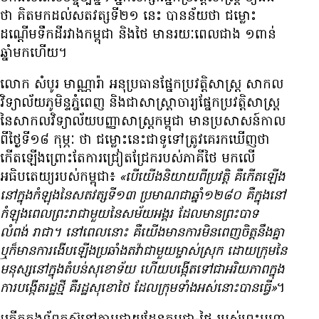
ថា គិត​មក​ដល់​សតវត្ស​ទី២១ នេះ បាន​ន័យ​ថា ជម្លោះ​
ដណ្ដើម​ទឹកដី​រវាង​កម្ពុជា និង​ថៃ មាន​រយៈពេល​ជាង ១ពាន់​
ឆ្នាំ​មក​ហើយ។
លោក សំបូរ មាណ្ណារ៉ា អនុប្រធាន​ផ្នែក​ប្រវត្តិសាស្ត្រ សាកល
វិទ្យាល័យ​ភូមិន្ទ​ភ្នំពេញ និង​ជា​សាស្ត្រាចារ្យ​ផ្នែក​ប្រវត្តិសាស្ត្រ​
នៃ​សាកល​វិទ្យាល័យ​បញ្ញា​សាស្ត្រ​កម្ពុជា មាន​ប្រសាសន៍​កាល​
ពី​ថ្ងៃ​ទី១៨ កុម្ភៈ ថា ជម្លោះ​នេះ​ជា​ទូទៅ​ត្រូវ​គេ​រក​ឃើញ​ថា
កើត​ឡើង​ព្រោះ​តែ​ការ​ជ្រៀតជ្រែក​របស់​ភាគី​ថៃ មក​លើ​
អធិបតេយ្យ​របស់​កម្ពុជា៖
«បើ​យើង​និយាយ​ពី​ប្រវត្តិ គឺ​កើត​ឡើង​
នៅ​ក្នុង​កំឡុង​នៃ​សតវត្ស​ទី១៣ ប្រមាណ​ជា​ឆ្នាំ​១២៨០ គឺ​ក្នុង​នៅ​
កំឡុង​ពេល​ព្រះរាជា​មួយ​នៃ​សម័យ​អង្គរ ដែល​មាន​ព្រះបាទ
លំពង់ រាជា។ នៅ​ពេល​នោះ គឺ​យើង​មាន​ការ​មិន​ពេញ​ចិត្ត​នឹង​គ្នា
ឬ​ក៏​មាន​ការ​ងើប​ឡើង​ប្រឆាំង​តវ៉ា​ជាមួយ​ម្ចាស់​ស្រុក ដោយ​ក្រុម​នៃ​
មនុស្ស​នៅ​ក្នុង​តំបន់​សុខោទ័យ ហើយ​បង្កើត​ទៅ​ជា​អរិយភាព​ក្នុង​
ការ​បង្កើត​រដ្ឋ​ថ្មី គឺ​រដ្ឋ​សុខោថៃ ដែល​ក្រុម​ទាំង​អស់​នោះ​បាន​ធ្វើ»
។