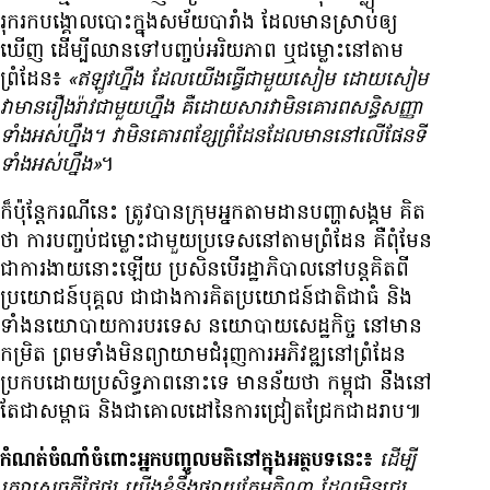
រុករក​បង្គោល​បោះ​ក្នុង​សម័យ​បារាំង ដែល​មាន​ស្រាប់​ឲ្យ​
ឃើញ ដើម្បី​ឈាន​ទៅ​បញ្ចប់​អរិយភាព ឬ​ជម្លោះ​នៅ​តាម​
ព្រំដែន៖
«ឥឡូវ​ហ្នឹង ដែល​យើង​ធ្វើ​ជាមួយ​សៀម ដោយ​សៀម
វា​មាន​រឿងរ៉ាវ​ជាមួយ​ហ្នឹង គឺ​ដោយ​សារ​វា​មិន​គោរព​សន្ធិសញ្ញា​
ទាំង​អស់​ហ្នឹង។ វា​មិន​គោរព​ខ្សែ​ព្រំដែន​ដែល​មាន​នៅ​លើ​ផែនទី​
ទាំង​អស់​ហ្នឹង»
។
ក៏ប៉ុន្តែ​ករណី​នេះ ត្រូវ​បាន​ក្រុម​អ្នក​តាម​ដាន​បញ្ហា​សង្គម គិត​
ថា ការ​បញ្ចប់​ជម្លោះ​ជាមួយ​ប្រទេស​នៅ​តាម​ព្រំដែន គឺ​ពុំ​មែន​
ជា​ការ​ងាយ​នោះ​ឡើយ ប្រសិន​បើ​រដ្ឋាភិបាល​នៅ​បន្ត​គិត​ពី​
ប្រយោជន៍​បុគ្គល ជា​ជាង​ការ​គិត​ប្រយោជន៍​ជាតិ​ជា​ធំ និង​
ទាំង​នយោបាយ​ការ​បរទេស នយោបាយ​សេដ្ឋកិច្ច នៅ​មាន​
កម្រិត ព្រម​ទាំង​មិន​ព្យាយាម​ជំរុញ​ការ​អភិវឌ្ឍ​នៅ​ព្រំដែន​
ប្រកប​ដោយ​ប្រសិទ្ធភាព​នោះ​ទេ មាន​ន័យ​ថា កម្ពុជា នឹង​នៅ​
តែ​ជា​សម្ពាធ និង​ជា​គោលដៅ​នៃ​ការ​ជ្រៀតជ្រែក​ជា​ដរាប៕
កំណត់ចំណាំចំពោះអ្នកបញ្ចូលមតិនៅក្នុងអត្ថបទនេះ៖
ដើម្បី​
រក្សា​សេចក្ដី​ថ្លៃថ្នូរ យើង​ខ្ញុំ​នឹង​ផ្សាយ​តែ​មតិ​ណា ដែល​មិន​ជេរ​