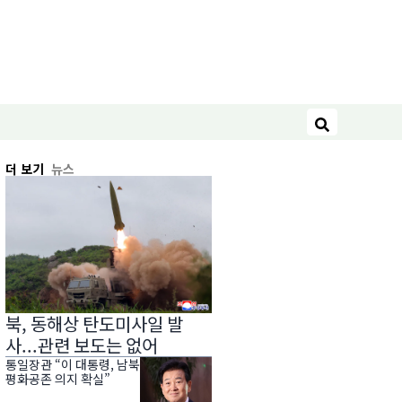
검색
더 보기
뉴스
북, 동해상 탄도미사일 발
사...관련 보도는 없어
통일장관 “이 대통령, 남북
평화공존 의지 확실”