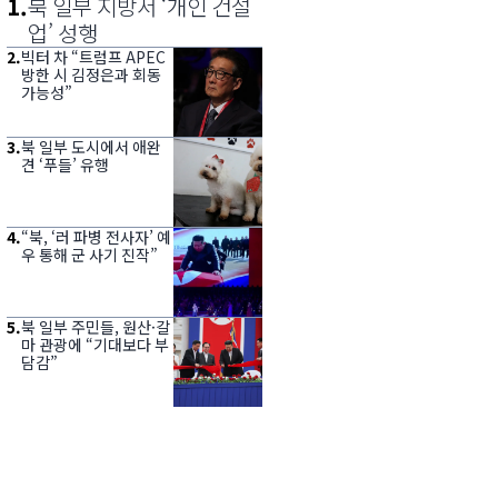
1
.
북 일부 지방서 ‘개인 건설
업’ 성행
2
.
빅터 차 “트럼프 APEC
방한 시 김정은과 회동
가능성”
3
.
북 일부 도시에서 애완
견 ‘푸들’ 유행
4
.
“북, ‘러 파병 전사자’ 예
우 통해 군 사기 진작”
5
.
북 일부 주민들, 원산·갈
마 관광에 “기대보다 부
담감”