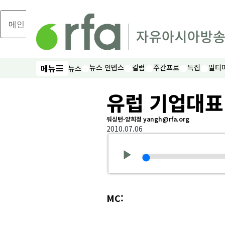
메인 콘텐츠로 건너뛰기
메뉴
뉴스 인뎁스
칼럼
주간프로
특집
멀티
뉴스
메뉴
유럽 기업대표
워싱턴-양희정 yangh@rfa.org
2010.07.06
MC: