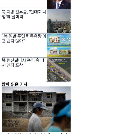
북 지방 간부들, ‘현대화 사
업’에 골머리
“북 일반 주민들 목욕탕 이
용 쉽지 않아”
북 원산갈마서 폭염 속 피
서 인파 포착
많이 읽은 기사