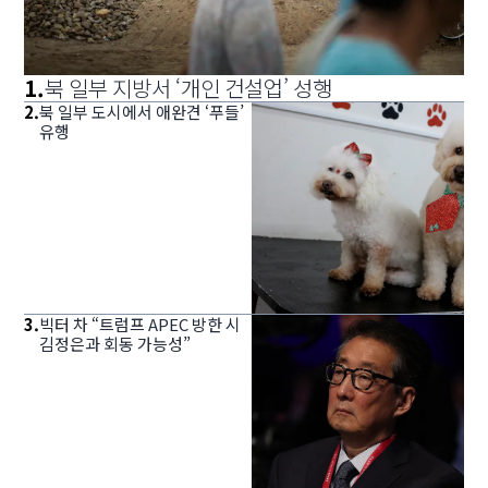
1
.
북 일부 지방서 ‘개인 건설업’ 성행
2
.
북 일부 도시에서 애완견 ‘푸들’
유행
3
.
빅터 차 “트럼프 APEC 방한 시
김정은과 회동 가능성”