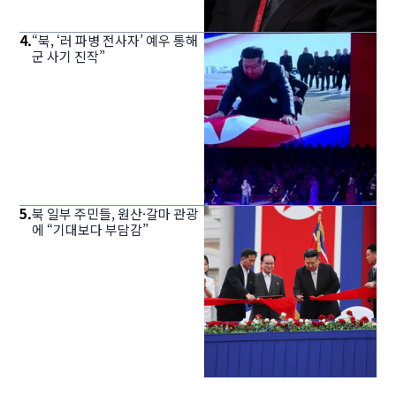
4
.
“북, ‘러 파병 전사자’ 예우 통해
군 사기 진작”
5
.
북 일부 주민들, 원산·갈마 관광
에 “기대보다 부담감”