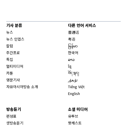
기사 분류
다른 언어 서비스
뉴스
普通话
뉴스 인뎁스
粤语
칼럼
မြန်မာ
주간프로
한국어
특집
ລາວ
멀티미디어
ខ្មែ
카툰
བོད་སྐད།
영문기사
ئۇيغۇر
자유아시아방송 소개
Tiếng Việt
English
방송듣기
소셜 미디어
Opens in new window
편성표
유투브
생방송듣기
팟캐스트