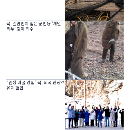
북, 일반인이 입은 군인용 ‘개털
외투’ 강제 회수
“인생 바꿀 경험” 북, 외국 관광객
유치 혈안