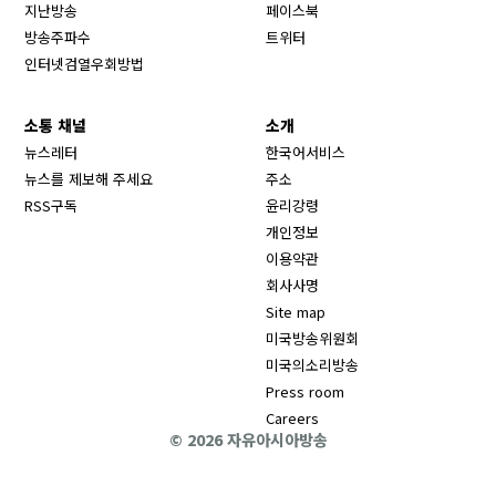
Opens in new window
지난방송
페이스북
Opens in new window
방송주파수
트위터
Opens in new window
인터넷검열우회방법
소통 채널
소개
뉴스레터
한국어서비스
뉴스를 제보해 주세요
주소
RSS구독
윤리강령
개인정보
이용약관
회사사명
Site map
Opens in new wind
미국방송위원회
Opens in new wind
미국의소리방송
Press room
Opens in new window
Careers
© 2026 자유아시아방송