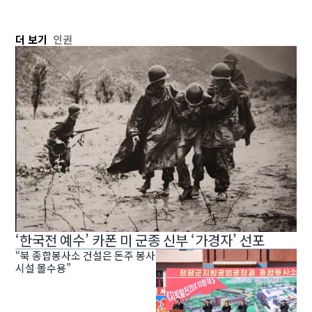
더 보기
인권
‘한국전 예수’ 카폰 미 군종 신부 ‘가경자’ 선포
“북 종합봉사소 건설은 돈주 봉사
시설 몰수용”