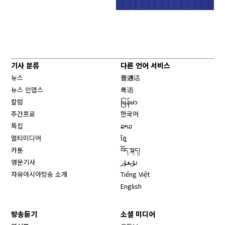
기사 분류
다른 언어 서비스
뉴스
普通话
뉴스 인뎁스
粤语
칼럼
မြန်မာ
주간프로
한국어
특집
ລາວ
멀티미디어
ខ្មែ
카툰
བོད་སྐད།
영문기사
ئۇيغۇر
자유아시아방송 소개
Tiếng Việt
English
방송듣기
소셜 미디어
Opens in new window