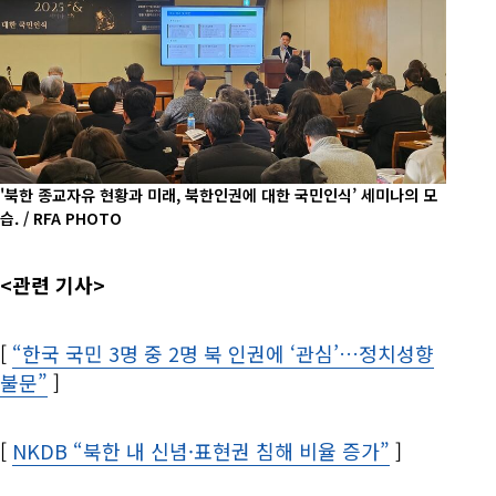
'북한 종교자유 현황과 미래, 북한인권에 대한 국민인식’ 세미나의 모
습. / RFA PHOTO
<관련 기사>
[
“한국 국민 3명 중 2명 북 인권에 ‘관심’…정치성향
불문”
Opens in new window
]
[
NKDB “북한 내 신념·표현권 침해 비율 증가”
Opens in 
]