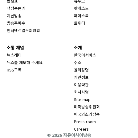
편성표
유투브
생방송듣기
팟캐스트
Opens in new window
지난방송
페이스북
Opens in new window
방송주파수
트위터
Opens in new window
인터넷검열우회방법
소통 채널
소개
뉴스레터
한국어서비스
뉴스를 제보해 주세요
주소
RSS구독
윤리강령
개인정보
이용약관
회사사명
Site map
Opens in new wind
미국방송위원회
Opens in new wind
미국의소리방송
Press room
Opens in new window
Careers
© 2026 자유아시아방송