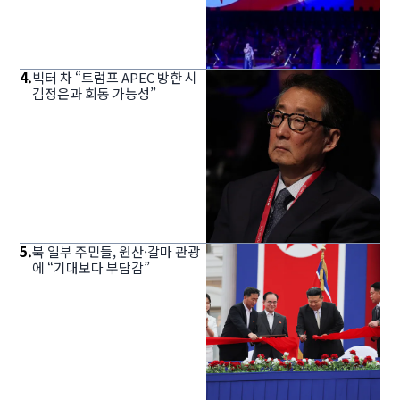
4
.
빅터 차 “트럼프 APEC 방한 시
김정은과 회동 가능성”
5
.
북 일부 주민들, 원산·갈마 관광
에 “기대보다 부담감”