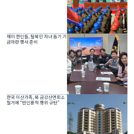
재미 한인들, 탈북민 자녀 돕기 기
금마련 행사 준비
한국 이산가족, 북 금강산면회소
철거에 “반인륜적 행위 규탄”