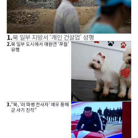
1
.
북 일부 지방서 ‘개인 건설업’ 성행
2
.
북 일부 도시에서 애완견 ‘푸들’
유행
3
.
“북, ‘러 파병 전사자’ 예우 통해
군 사기 진작”