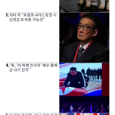
3
.
빅터 차 “트럼프 APEC 방한 시
김정은과 회동 가능성”
4
.
“북, ‘러 파병 전사자’ 예우 통해
군 사기 진작”