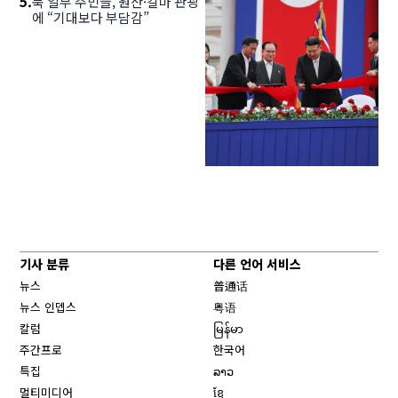
5
.
북 일부 주민들, 원산·갈마 관광
에 “기대보다 부담감”
기사 분류
다른 언어 서비스
뉴스
普通话
뉴스 인뎁스
粤语
칼럼
မြန်မာ
주간프로
한국어
특집
ລາວ
멀티미디어
ខ្មែ