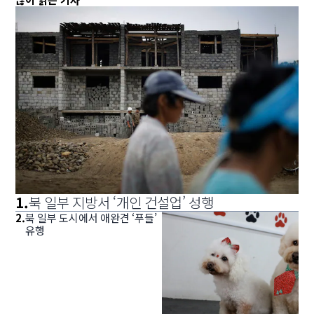
1
.
북 일부 지방서 ‘개인 건설업’ 성행
2
.
북 일부 도시에서 애완견 ‘푸들’
유행