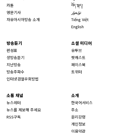
카툰
བོད་སྐད།
영문기사
ئۇيغۇر
자유아시아방송 소개
Tiếng Việt
English
방송듣기
소셜 미디어
Opens in new window
편성표
유투브
생방송듣기
팟캐스트
Opens in new window
지난방송
페이스북
Opens in new window
방송주파수
트위터
Opens in new window
인터넷검열우회방법
소통 채널
소개
뉴스레터
한국어서비스
뉴스를 제보해 주세요
주소
RSS구독
윤리강령
개인정보
이용약관