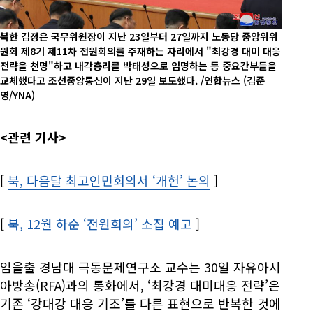
북한 김정은 국무위원장이 지난 23일부터 27일까지 노동당 중앙위위
원회 제8기 제11차 전원회의를 주재하는 자리에서 "최강경 대미 대응
전략을 천명"하고 내각총리를 박태성으로 임명하는 등 중요간부들을
교체했다고 조선중앙통신이 지난 29일 보도했다. /연합뉴스
(김준
영/YNA)
<관련 기사>
[
북, 다음달 최고인민회의서 ‘개헌’ 논의
Opens in new wi
]
[
북, 12월 하순 ‘전원회의’ 소집 예고
Opens in new wind
]
임을출 경남대 극동문제연구소 교수는 30일 자유아시
아방송(RFA)과의 통화에서, ‘최강경 대미대응 전략’은
기존 ‘강대강 대응 기조’를 다른 표현으로 반복한 것에