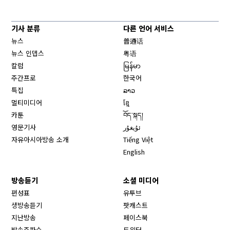
기사 분류
다른 언어 서비스
뉴스
普通话
뉴스 인뎁스
粤语
칼럼
မြန်မာ
주간프로
한국어
특집
ລາວ
멀티미디어
ខ្មែ
카툰
བོད་སྐད།
영문기사
ئۇيغۇر
자유아시아방송 소개
Tiếng Việt
English
방송듣기
소셜 미디어
Opens in new window
편성표
유투브
생방송듣기
팟캐스트
Opens in new window
지난방송
페이스북
Opens in new window
방송주파수
트위터