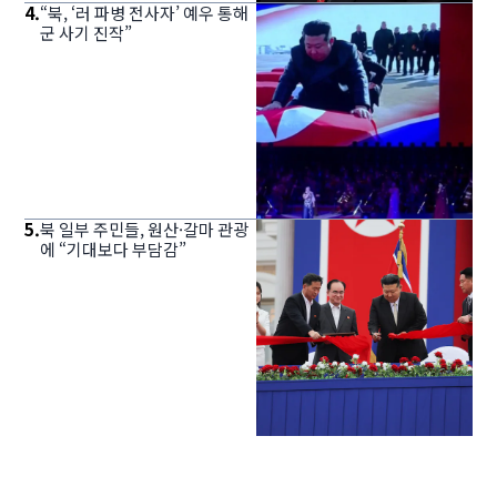
4
.
“북, ‘러 파병 전사자’ 예우 통해
군 사기 진작”
5
.
북 일부 주민들, 원산·갈마 관광
에 “기대보다 부담감”