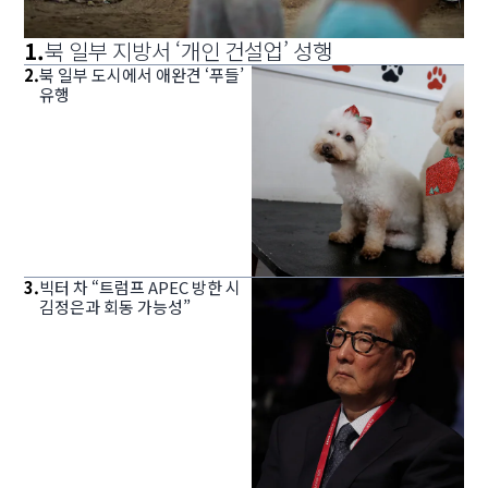
1
.
북 일부 지방서 ‘개인 건설업’ 성행
2
.
북 일부 도시에서 애완견 ‘푸들’
유행
3
.
빅터 차 “트럼프 APEC 방한 시
김정은과 회동 가능성”