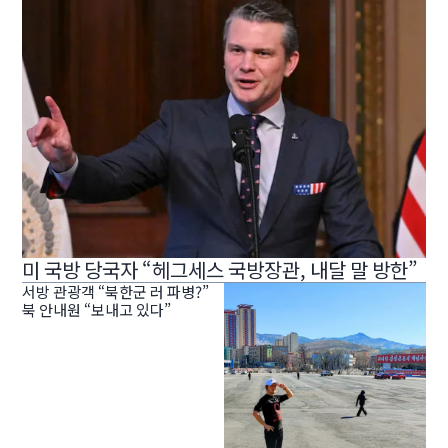
미 국방 당국자 “헤그세스 국방장관, 내달 말 방한”
서방 관광객 “북한군 러 파병?”
북 안내원 “보내고 있다”