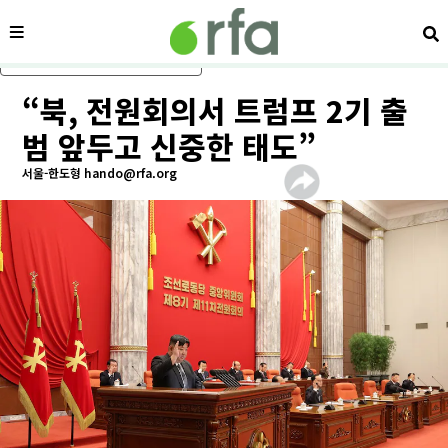
메뉴
검
메인 콘텐츠로 건너뛰기
“북, 전원회의서 트럼프 2기 출
범 앞두고 신중한 태도”
서울-한도형 hando@rfa.org