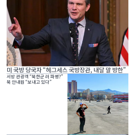
미 국방 당국자 “헤그세스 국방장관, 내달 말 방한”
서방 관광객 “북한군 러 파병?”
북 안내원 “보내고 있다”