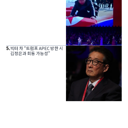
5
.
빅터 차 “트럼프 APEC 방한 시
김정은과 회동 가능성”