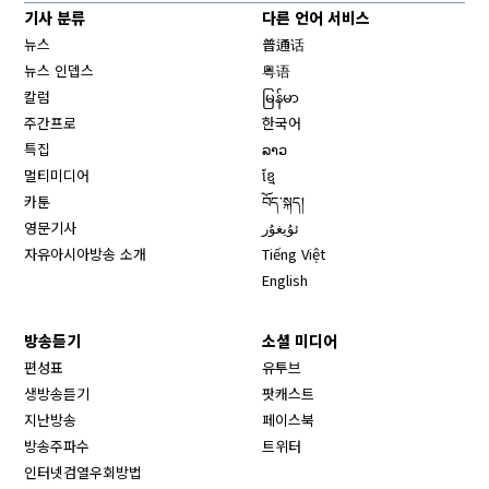
기사 분류
다른 언어 서비스
뉴스
普通话
뉴스 인뎁스
粤语
칼럼
မြန်မာ
주간프로
한국어
특집
ລາວ
멀티미디어
ខ្មែ
카툰
བོད་སྐད།
영문기사
ئۇيغۇر
자유아시아방송 소개
Tiếng Việt
English
방송듣기
소셜 미디어
Opens in new window
편성표
유투브
생방송듣기
팟캐스트
Opens in new window
지난방송
페이스북
Opens in new window
방송주파수
트위터
Opens in new window
인터넷검열우회방법