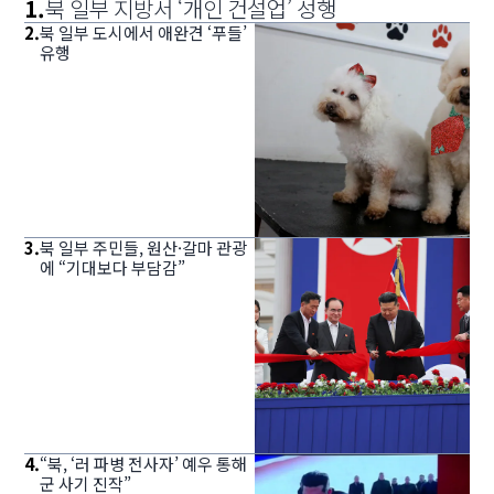
1
.
북 일부 지방서 ‘개인 건설업’ 성행
2
.
북 일부 도시에서 애완견 ‘푸들’
유행
3
.
북 일부 주민들, 원산·갈마 관광
에 “기대보다 부담감”
4
.
“북, ‘러 파병 전사자’ 예우 통해
군 사기 진작”