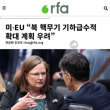
메뉴
검
메인 콘텐츠로 건너뛰기
미∙EU “북 핵무기 기하급수적
확대 계획 우려”
워싱턴-조진우 choj@rfa.org