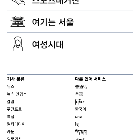
기사 분류
다른 언어 서비스
뉴스
普通话
뉴스 인뎁스
粤语
칼럼
မြန်မာ
주간프로
한국어
특집
ລາວ
멀티미디어
ខ្មែ
카툰
བོད་སྐད།
영문기사
ئۇيغۇر