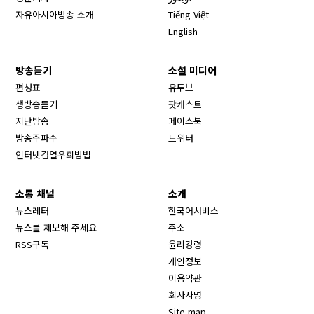
자유아시아방송 소개
Tiếng Việt
English
방송듣기
소셜 미디어
Opens in new window
편성표
유투브
생방송듣기
팟캐스트
Opens in new window
지난방송
페이스북
Opens in new window
방송주파수
트위터
Opens in new window
인터넷검열우회방법
소통 채널
소개
뉴스레터
한국어서비스
뉴스를 제보해 주세요
주소
RSS구독
윤리강령
개인정보
이용약관
회사사명
Site map