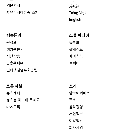
영문기사
ئۇيغۇر
자유아시아방송 소개
Tiếng Việt
English
방송듣기
소셜 미디어
Opens in new window
편성표
유투브
생방송듣기
팟캐스트
Opens in new window
지난방송
페이스북
Opens in new window
방송주파수
트위터
Opens in new window
인터넷검열우회방법
소통 채널
소개
뉴스레터
한국어서비스
뉴스를 제보해 주세요
주소
RSS구독
윤리강령
개인정보
이용약관
회사사명