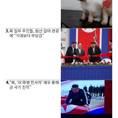
3
.
북 일부 주민들, 원산·갈마 관광
에 “기대보다 부담감”
4
.
“북, ‘러 파병 전사자’ 예우 통해
군 사기 진작”