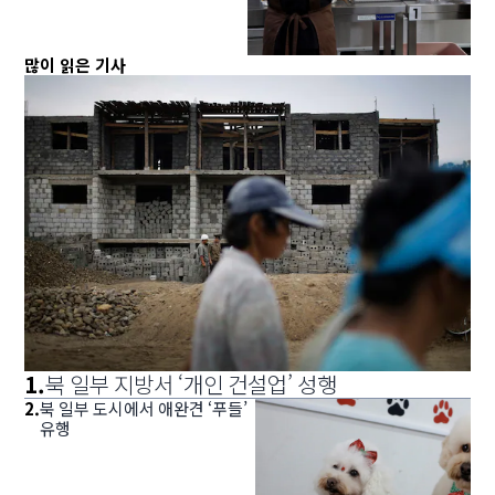
많이 읽은 기사
1
.
북 일부 지방서 ‘개인 건설업’ 성행
2
.
북 일부 도시에서 애완견 ‘푸들’
유행