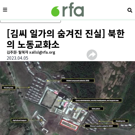
메뉴
검
메인 콘텐츠로 건너뛰기
[김씨 일가의 숨겨진 진실] 북한
의 노동교화소
김주원∙ 탈북자 xallsl@rfa.org
2023.04.05