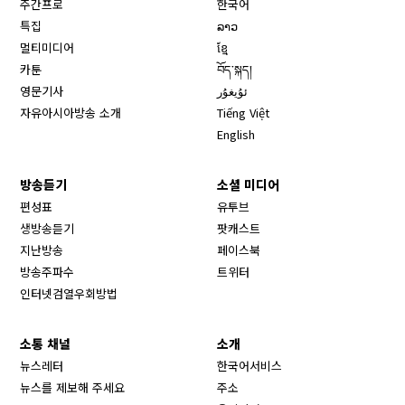
주간프로
한국어
특집
ລາວ
멀티미디어
ខ្មែ
카툰
བོད་སྐད།
영문기사
ئۇيغۇر
자유아시아방송 소개
Tiếng Việt
English
방송듣기
소셜 미디어
Opens in new window
편성표
유투브
생방송듣기
팟캐스트
Opens in new window
지난방송
페이스북
Opens in new window
방송주파수
트위터
Opens in new window
인터넷검열우회방법
소통 채널
소개
뉴스레터
한국어서비스
뉴스를 제보해 주세요
주소