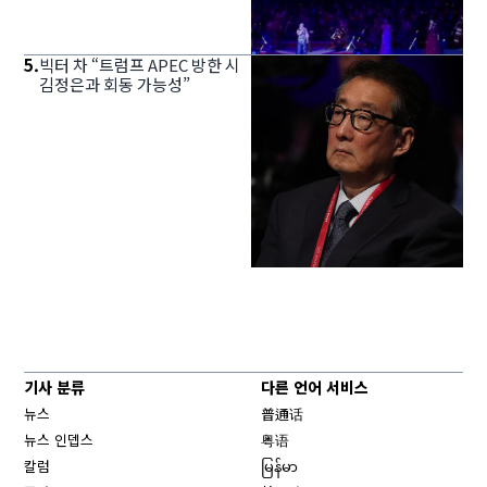
5
.
빅터 차 “트럼프 APEC 방한 시
김정은과 회동 가능성”
기사 분류
다른 언어 서비스
뉴스
普通话
뉴스 인뎁스
粤语
칼럼
မြန်မာ