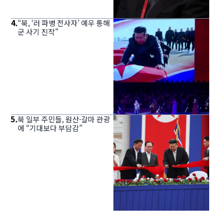
4
.
“북, ‘러 파병 전사자’ 예우 통해
군 사기 진작”
5
.
북 일부 주민들, 원산·갈마 관광
에 “기대보다 부담감”