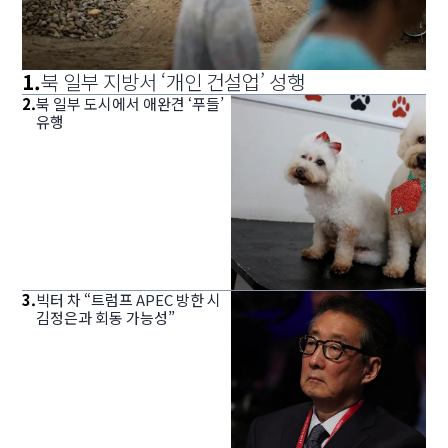
1
.
북 일부 지방서 ‘개인 건설업’ 성행
2
.
북 일부 도시에서 애완견 ‘푸들’
유행
3
.
빅터 차 “트럼프 APEC 방한 시
김정은과 회동 가능성”