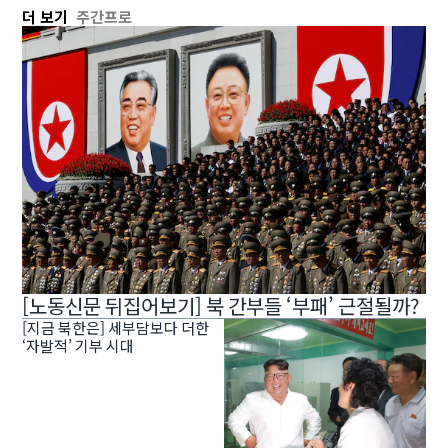
더 보기
주간프로
[노동신문 뒤집어보기] 북 간부들 ‘부패’ 근절될까?
[지금 북한은] 세부담보다 더한
‘자발적’ 기부 시대