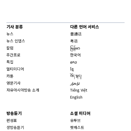
기사 분류
다른 언어 서비스
뉴스
普通话
뉴스 인뎁스
粤语
칼럼
မြန်မာ
주간프로
한국어
특집
ລາວ
멀티미디어
ខ្មែ
카툰
བོད་སྐད།
영문기사
ئۇيغۇر
자유아시아방송 소개
Tiếng Việt
English
방송듣기
소셜 미디어
Opens in new window
편성표
유투브
생방송듣기
팟캐스트