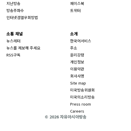
Opens in new window
지난방송
페이스북
Opens in new window
방송주파수
트위터
Opens in new window
인터넷검열우회방법
소통 채널
소개
뉴스레터
한국어서비스
뉴스를 제보해 주세요
주소
RSS구독
윤리강령
개인정보
이용약관
회사사명
Site map
Opens in new wind
미국방송위원회
Opens in new wind
미국의소리방송
Press room
Opens in new window
Careers
© 2026 자유아시아방송