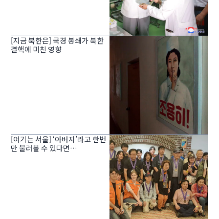
[지금 북한은] 국경 봉쇄가 북한
결핵에 미친 영향
[여기는 서울] ‘아버지’라고 한번
만 불러볼 수 있다면…