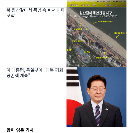
북 원산갈마서 폭염 속 피서 인파
포착
이 대통령, 통일부에 “대북 평화
공존책 계속”
많이 읽은 기사