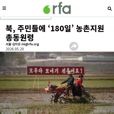
메뉴
검
메인 콘텐츠로 건너뛰기
북, 주민들에 ‘180일’ 농촌지원
총동원령
서울-김지은 nk@rfa.org
2026.05.20