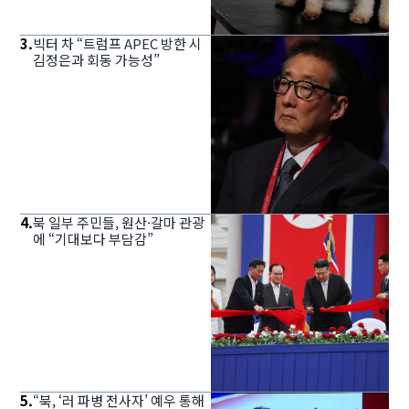
3
.
빅터 차 “트럼프 APEC 방한 시
김정은과 회동 가능성”
4
.
북 일부 주민들, 원산·갈마 관광
에 “기대보다 부담감”
5
.
“북, ‘러 파병 전사자’ 예우 통해