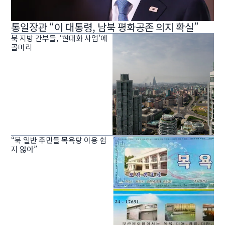
통일장관 “이 대통령, 남북 평화공존 의지 확실”
북 지방 간부들, ‘현대화 사업’에
골머리
“북 일반 주민들 목욕탕 이용 쉽
지 않아”