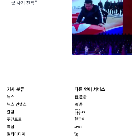
군 사기 진작”
기사 분류
다른 언어 서비스
뉴스
普通话
뉴스 인뎁스
粤语
칼럼
မြန်မာ
주간프로
한국어
특집
ລາວ
멀티미디어
ខ្មែ