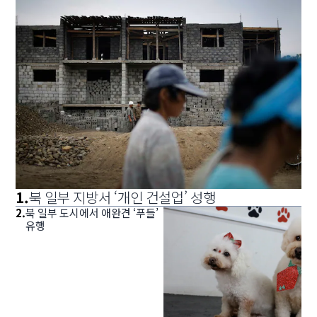
1
.
북 일부 지방서 ‘개인 건설업’ 성행
2
.
북 일부 도시에서 애완견 ‘푸들’
유행