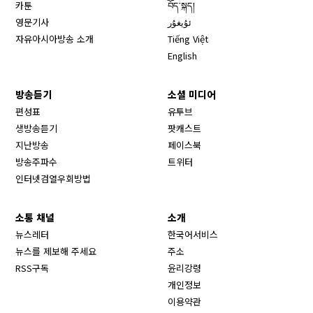
카툰
བོད་སྐད།
영문기사
ئۇيغۇر
자유아시아방송 소개
Tiếng Việt
English
방송듣기
소셜 미디어
Opens in new window
편성표
유투브
생방송듣기
팟캐스트
Opens in new window
지난방송
페이스북
Opens in new window
방송주파수
트위터
Opens in new window
인터넷검열우회방법
소통 채널
소개
뉴스레터
한국어서비스
뉴스를 제보해 주세요
주소
RSS구독
윤리강령
개인정보
이용약관