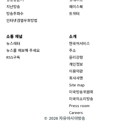
Opens in new window
지난방송
페이스북
Opens in new window
방송주파수
트위터
Opens in new window
인터넷검열우회방법
소통 채널
소개
뉴스레터
한국어서비스
뉴스를 제보해 주세요
주소
RSS구독
윤리강령
개인정보
이용약관
회사사명
Site map
Opens in new wind
미국방송위원회
Opens in new wind
미국의소리방송
Press room
Opens in new window
Careers
© 2026 자유아시아방송