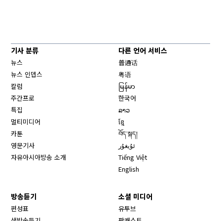
기사 분류
다른 언어 서비스
뉴스
普通话
뉴스 인뎁스
粤语
칼럼
မြန်မာ
주간프로
한국어
특집
ລາວ
멀티미디어
ខ្មែ
카툰
བོད་སྐད།
영문기사
ئۇيغۇر
자유아시아방송 소개
Tiếng Việt
English
방송듣기
소셜 미디어
Opens in new window
편성표
유투브
생방송듣기
팟캐스트