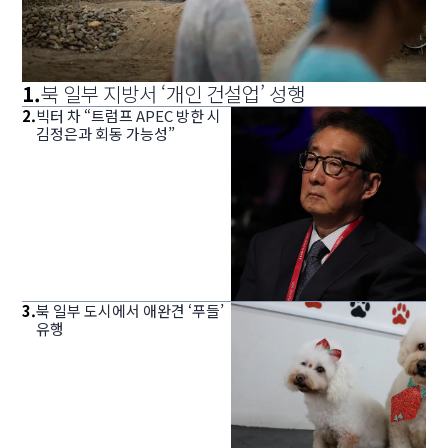
1
.
북 일부 지방서 ‘개인 건설업’ 성행
2
.
빅터 차 “트럼프 APEC 방한 시
김정은과 회동 가능성”
3
.
북 일부 도시에서 애완견 ‘푸들’
유행