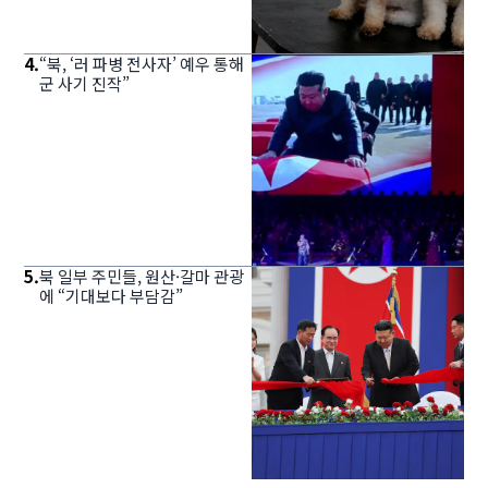
4
.
“북, ‘러 파병 전사자’ 예우 통해
군 사기 진작”
5
.
북 일부 주민들, 원산·갈마 관광
에 “기대보다 부담감”