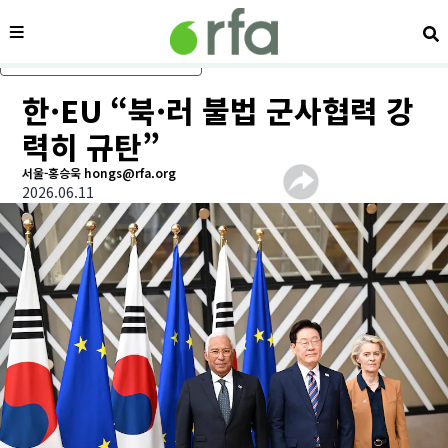
메뉴
검
메인 콘텐츠로 건너뛰기
한·EU “북·러 불법 군사협력 강
력히 규탄”
서울-홍승욱 hongs@rfa.org
2026.06.11