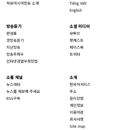
자유아시아방송 소개
Tiếng Việt
English
방송듣기
소셜 미디어
Opens in new window
편성표
유투브
생방송듣기
팟캐스트
Opens in new window
지난방송
페이스북
Opens in new window
방송주파수
트위터
Opens in new window
인터넷검열우회방법
소통 채널
소개
뉴스레터
한국어서비스
뉴스를 제보해 주세요
주소
RSS구독
윤리강령
개인정보
이용약관
회사사명
Site map