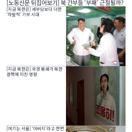
[노동신문 뒤집어보기] 북 간부들 ‘부패’ 근절될까?
[지금 북한은] 세부담보다 더한
‘자발적’ 기부 시대
[지금 북한은] 국경 봉쇄가 북한
결핵에 미친 영향
[여기는 서울] ‘아버지’라고 한번