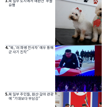
3
.
북 일부 도시에서 애완견 ‘푸들’
유행
4
.
“북, ‘러 파병 전사자’ 예우 통해
군 사기 진작”
5
.
북 일부 주민들, 원산·갈마 관광
에 “기대보다 부담감”