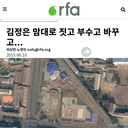
메뉴
검
메인 콘텐츠로 건너뛰기
김정은 맘대로 짓고 부수고 바꾸
고...
워싱턴-노정민 nohj@rfa.org
2015.06.10