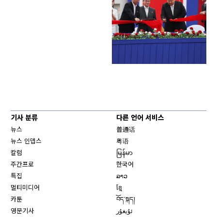
기사 분류
다른 언어 서비스
뉴스
普通话
뉴스 인뎁스
粤语
칼럼
မြန်မာ
주간프로
한국어
특집
ລາວ
멀티미디어
ខ្មែ
카툰
བོད་སྐད།
영문기사
ئۇيغۇر