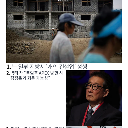
1
.
북 일부 지방서 ‘개인 건설업’ 성행
2
.
빅터 차 “트럼프 APEC 방한 시
김정은과 회동 가능성”