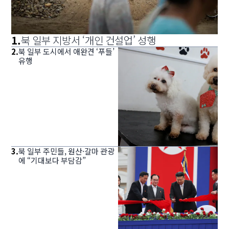
1
.
북 일부 지방서 ‘개인 건설업’ 성행
2
.
북 일부 도시에서 애완견 ‘푸들’
유행
3
.
북 일부 주민들, 원산·갈마 관광
에 “기대보다 부담감”