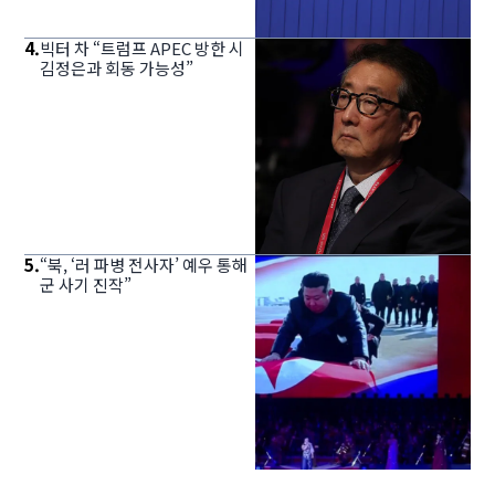
4
.
빅터 차 “트럼프 APEC 방한 시
김정은과 회동 가능성”
5
.
“북, ‘러 파병 전사자’ 예우 통해
군 사기 진작”