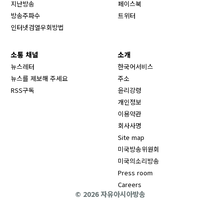
Opens in new window
지난방송
페이스북
Opens in new window
방송주파수
트위터
Opens in new window
인터넷검열우회방법
소통 채널
소개
뉴스레터
한국어서비스
뉴스를 제보해 주세요
주소
RSS구독
윤리강령
개인정보
이용약관
회사사명
Site map
Opens in new wind
미국방송위원회
Opens in new wind
미국의소리방송
Press room
Opens in new window
Careers
© 2026 자유아시아방송