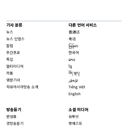
기사 분류
다른 언어 서비스
뉴스
普通话
뉴스 인뎁스
粤语
칼럼
မြန်မာ
주간프로
한국어
특집
ລາວ
멀티미디어
ខ្មែ
카툰
བོད་སྐད།
영문기사
ئۇيغۇر
자유아시아방송 소개
Tiếng Việt
English
방송듣기
소셜 미디어
Opens in new window
편성표
유투브
생방송듣기
팟캐스트