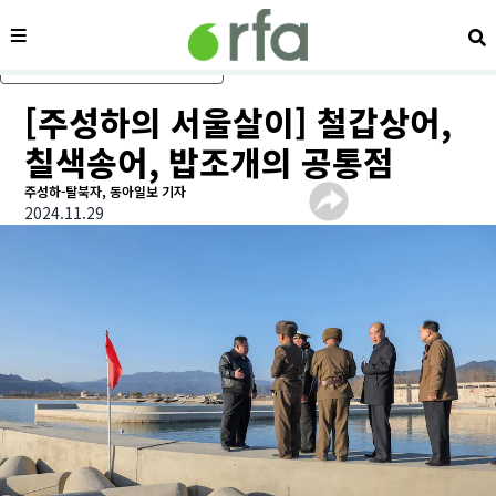
메뉴
검
메인 콘텐츠로 건너뛰기
[주성하의 서울살이] 철갑상어,
칠색송어, 밥조개의 공통점
주성하-탈북자, 동아일보 기자
2024.11.29