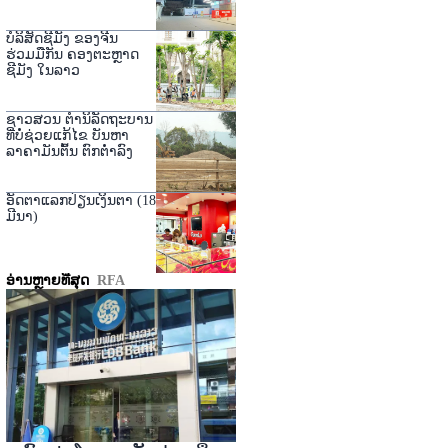
ບໍລິສັດຊີມັງ ຂອງຈີນ
ຮ່ວມມືກັນ ຄອງຕະຫຼາດ
ຊີມັງ ໃນລາວ
ຊາວສວນ ຕໍານິລັດຖະບານ
ທີ່ບໍ່ຊ່ວຍແກ້ໄຂ ບັນຫາ
ລາຄາມັນຕົ້ນ ຕົກຕໍ່າລົງ
ອັດຕາແລກປ່ຽນເງິນຕາ (18
ມີນາ)
ອ່ານຫຼາຍທີ່ສຸດ
RFA