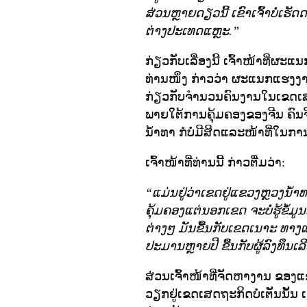
ສ່ວນຫຼາຍດຽວນີ້ ເຂົາເຈົ້າບໍ່ເຮັດ
ຕ່າງປະເທດແຫຼະ.”
ກ່ຽວກັບເລື່ອງນີ້ ເຈົ້າໜ້າທີ
ທ່ານໜຶ່ງ ກ່າວວ່າ ຜະແນກແຮງງານ
ກ່ຽວກັບຈຳນວນຄົນງານໃນເຂດເສດຖະກ
ພາຍໃຕ້ການຄຸ້ມຄອງຂອງຈີນ ຄົ
ນ້ຳທາ ກໍບໍ່ມີສິດແລະໜ້າທີ່ໃນກາ
ເຈົ້າໜ້າທີ່ທ່ານນີ້ ກ່າວຕື່ມວ່າ:
“ແມ່ນຢູ່ວ່າເຂດຢູ່ແຂວງຫຼວງນ້
ຄຸ້ມຄອງແຕ່ນອກເຂດ ຈະບໍ່ຮູ້ຂໍ້
ຕ່າງໆ ມັນຂື້ນກັບເຂດເນາະ ທາງ
ປະມານຫຼາຍປີ ຂື້ນກັບຜູ້ລົງທຶນເ
ສ່ວນເຈົ້າໜ້າທີ່ຈັດຫາງານ ຂອງແຂ
ວຽກຢູ່ເຂດເສດຖະກິດບໍ່ເຕັນນັ້ນ 