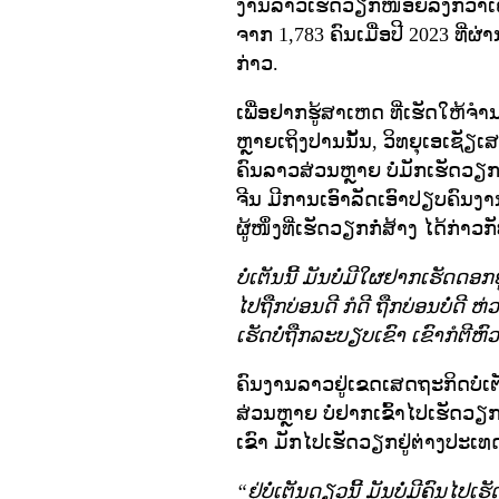
ງານລາວເຮັດວຽກໜ້ອຍລົງກວ່າເຄິ່ງ
ຈາກ 1,783 ຄົນເມື່ອປີ 2023 ທີ
ກ່າວ.
ເພື່ອຢາກຮູ້ສາເຫດ ທີ່ເຮັດໃຫ້ຈ
ຫຼາຍເຖິງປານນັ້ນ, ວິທຍຸເອເຊັຽເສ
ຄົນລາວສ່ວນຫຼາຍ ບໍ່ມັກເຮັດວຽ
ຈີນ ມີການເອົາລັດເອົາປຽບຄົນງ
ຜູ້ໜຶ່ງທີ່ເຮັດວຽກກໍ່ສ້າງ ໄດ້ກ່າວກ
ບໍ່ເຕັນນີ້ ມັນບໍ່ມີໃຜຢາກເຮັດດອກ
ໄປຖືກບ່ອນດີ ກໍດີ ຖືກບ່ອນບໍ່ດີ ຫ່
ເຮັດບໍ່ຖືກລະບຽບເຂົາ ເຂົາກໍຕີຫົ
ຄົນງານລາວຢູ່ເຂດເສດຖະກິດບໍ່ເຕັນ
ສ່ວນຫຼາຍ ບໍ່ຢາກເຂົ້າໄປເຮັດວຽ
ເຂົາ ມັກໄປເຮັດວຽກຢູ່ຕ່າງປະເທ
“ຢູ່ບໍ່ເຕັນດຽວນີ້ ມັນບໍ່ມີຄົນໄປເຮ