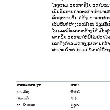
ໂຮງແຮມ ແລະກາຊິໂນ ແຕ່ໃນຂະນ
ເປັນຕົ້ນການຄາດຕະກຳ ຄ້າຢາເສບ
ລັດຖະບານຈີນ ກໍສັ່ງປິດເຂດເສດຖະກ
ເລິ້ມສືບຕໍ່ສ້າງເຂດນີ້ໃໝ່ ປ່ຽນຊ
ໂນ ແລະມີແຜນຈະສ້າງໃຫ້ເປັນສ
ພາກພື້ນ ແລະຈະໃຫ້ມີຄົນຢູ່ອາໃ
ເຂດດັ່ງກ່າວ ມິດຫງຽບ ການກໍ່ສ້
ສາເຫດໃຫຍ່ ກໍແມ່ນຍ້ອນບໍ່ມີໂ
ຂ່າວແລະລາຍງານ
ພາສາ
ການເມືອງ
普通话
ເສດຖະກິດ
粤语
ການຄ້າມະນຸດ
မြန်မာ