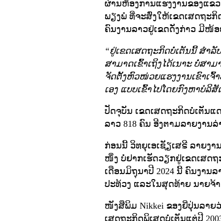
ຜ່ານຫ້ອງການແຮງງານຂອງແຂວງ;
ພຽງພໍ ທີ່ຈະສົ່ງໃຫ້ເຂດເສດຖະກິດ
ຄົນງານລາວຢູ່ເຂດດັ່ງກ່າວ ມີໜ້ອຍລົ
“ຢູ່ເຂດເສດຖະກິດບໍ່ເຕັນນີ້ ສຳລ
ສາມາດເຂົ້າເຖິງໄດ້ເນາະ ບໍ່ສາມາດ
ຈັດຕັ້ງຫົວໜ່ວຍແຮງງານເຂົາເຈ
ເອງ ແບບເຂົ້າໄປໂດຍກົງຫາບໍລິສັດ
ປັດຈຸບັນ ເຂດເສດຖະກິດບໍ່ເຕັນແ
ລາວ 818 ຄົນ ອີງຕາມລາຍງານລ່
ກ່ອນນີ້ ວິທຍຸເອເຊັຽເສຣີ ລາຍ
ໜຶ່ງ ບໍ່ຢາກເຮັດວຽກຢູ່ເຂດເສດຖ
ເດືອນມິຖຸນາປີ 2024 ນີ້ ຄົນງານລ
ປະທ້ວງ ແລະໃນສຸດທ້າຍ ນາຍຈ້າງ
ໜັງສືພິມ Nikkei ຂອງຍີ່ປຸ່ນລາ
ເສດຖະກິດພິເສດບໍ່ເຕັນແຕ່ປີ 200