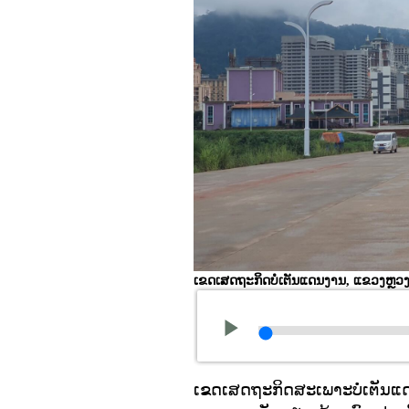
ເຂດເສດຖະກິດບໍ່ເຕັນແດນງານ, ແຂວງຫຼວງນ
ເຂດເສດຖະກິດສະເພາະບໍ່ເຕັນແ