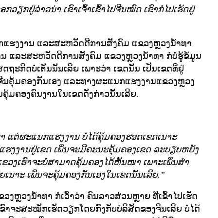
ດອກວຽກຢູ່ລ່າວນ່າ ເຂົາເຈົ້າເຂົ້າໄປຈີນໝົດ ເຂົາກໍໄປເຮັດຢູ່
່ຜະແນກແຮງງານ ແລະສະຫວັດດີການສັງຄົມ ແຂວງຫຼວງນ້ຳທາ
 ແລະສະຫວັດດີການສັງຄົມ ແຂວງຫຼວງນ້ຳທາ ກໍບໍ່ຮູ້ຂໍ້ມູນ
ິດບໍ່ເຕັນນັ້ນເລີຍ ເພາະວ່າ ເຂດນັ້ນ ເປັນເຂດທີ່ຢູ່
ນຈີນຄຸ້ມຄອງກັນເອງ ແລະທາງຜະແນກແຮງງານແຂວງຫຼວງ
ນຄຸ້ມຄອງຄົນງານໃນເຂດດັ່ງກ່າວນັ້ນເລີຍ.
ຳທາ ແຕ່ຜະແນກແຮງງານ ບໍ່ໄດ້ຄຸ້ມຄອງຮອດເຂດເນາະ
ມູນແຮງງານຢູ່ເຂດ ເພິ່ນຈະມີຄະນະຄຸ້ມຄອງເຂດ ລະບຽບຫຍັງ
ແຂວງເຮົາຈະບໍ່ສາມາດຄຸ້ມຄອງໄດ້ຫັ້ນໜາ ເພາະເພິ່ນສຳ
ລີຍເນາະ ເພິ່ນຈະຄຸ້ມຄອງກັນເອງໃນເຂດນັ້ນເລີຍ.”
ວງຫຼວງນ້ຳທາ ກໍເວົ້າວ່າ ຄົນລາວສ່ວນຫຼາຍ ທີ່ເຂົ້າໄປເຮັດ
ເຂົາຈະສະໝັກເຮັດວຽກໂດຍກົງກັບບໍລິສັດຂອງຈີນເລີຍ ບໍ່ໄດ້