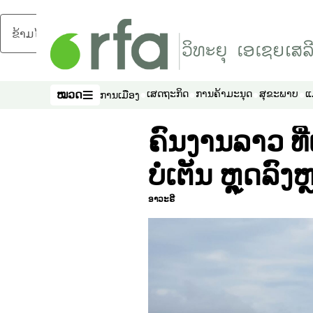
ຂ້າມໄປຍັງເນື້ອຫາຫຼັກ
ໝວດ
ເສດຖະກິດ
ການຄ້າມະນຸດ
ສຸຂະພາບ
ແ
ການເມືອງ
ໝວດ
ຄົນງານລາວ ທີ
ບໍ່ເຕັນ ຫຼຸດລົງ
ອາວະຣີ