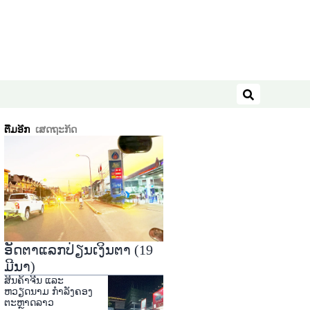
ຄົ້ນຫາ
ຕື່ມອີກ
ເສດຖະກິດ
ອັດຕາແລກປ່ຽນເງິນຕາ (19
ມີນາ)
ສິນຄ້າຈີນ ແລະ
ຫວຽດນາມ ກໍາລັງຄອງ
ຕະຫຼາດລາວ