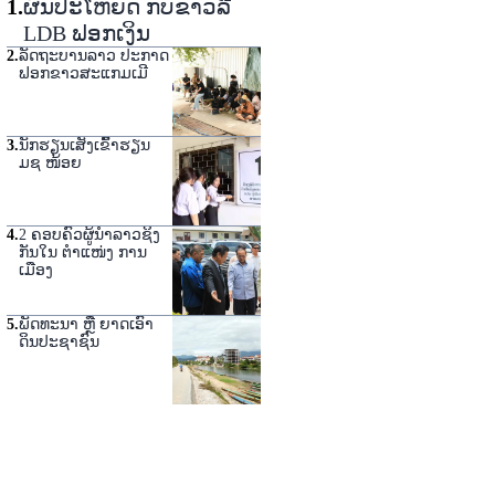
1
.
ຜົນປະໂຫຍດ ກັບຂ່າວລື
LDB ຟອກເງິນ
2
.
ລັດຖະບານລາວ ປະກາດ
ຟອກຂາວສະແກມເມີ
3
.
ນັກຮຽນເສັງເຂົ້າຮຽນ
ມຊ ໜ້ອຍ
4
.
2 ຄອບຄົວຜູ້ນໍາລາວຊິງ
ກັນໃນ ຕໍາແໜ່ງ ການ
ເມືອງ
5
.
ພັດທະນາ ຫຼື ຍາດເອົາ
ດິນປະຊາຊົນ