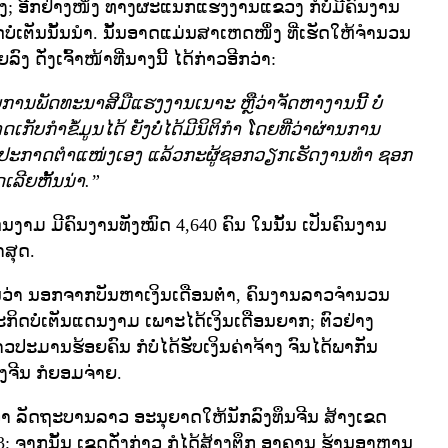
 ອີກຢ່າງໜຶ່ງ ທາງຜະແນກແຮງງານແຂວງ ກໍບໍ່ມີຄົນງານ
ບໍ່ເຕັນນັ້ນນຳ. ນັ້ນອາດແມ່ນສາເຫດໜຶ່ງ ທີ່ເຮັດໃຫ້ຈຳນວນ
ງ ດັ່ງເຈົ້າໜ້າທີ່ນາງນີ້ ໄດ້ກ່າວອີກວ່າ:
ັບການພັດທະນາສີມືແຮງງານເນາະ ຫຼືວ່າຈັດຫາງານນີ້ ບໍ່
ເກັບກຳຂໍ້ມູນໄດ້ ຍັງບໍ່ໄດ້ມີນິຕິກຳ ໂດຍທີ່ວ່າຜ່ານການ
ົ້າປະກາດຕຳແໜ່ງເອງ ແລ້ວກະຜູ້ຊອກວຽກເຮັດງານທຳ ຊອກ
ເລີຍຫັ້ນນ່າ.”
ດນງາມ ມີຄົນງານທັງໝົດ 4,640 ຄົນ ໃນນັ້ນ ເປັນຄົນງານ
າສຸດ.
ງານວ່າ ນອກຈາກບັນຫາເງິນເດືອນຕ່ຳ, ຄົນງານລາວຈຳນວນ
ະກິດບໍ່ເຕັນແດນງາມ ເພາະໄດ້ເງິນເດືອນຍາກ; ຕົວຢ່າງ
າວປະມານຮ້ອຍຄົນ ກໍບໍ່ໄດ້ຮັບເງິນຄ່າຈ້າງ ຈົນໄດ້ພາກັນ
ຈີນ ກໍຍອມຈ່າຍ.
ຍວ່າ ລັດຖະບານລາວ ອະນຸຍາດໃຫ້ນັກລົງທຶນຈີນ ສ້າງເຂດ
3; ຈາກນັ້ນ ເຂດດັ່ງກ່າວ ກໍໄດ້ສ້າງຕຶກ ອາຄານ ຮ້ານອາຫານ