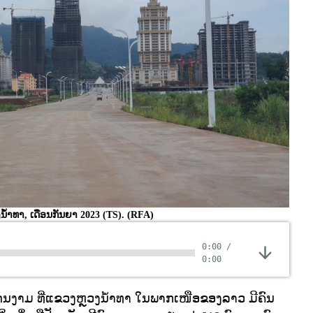
້ຳທາ, ເດືອນກັນຍາ 2023 (TS).
(RFA)
0:00
/
0:00
ດນງາມ ທີ່ແຂວງຫຼວງນ້ຳທາ ໃນພາກເໜືອຂອງລາວ ມີຄົນ