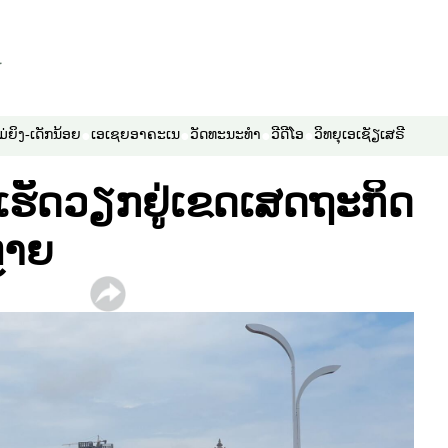
ມ່ຍິງ-ເດັກນ້ອຍ
ເອເຊຍອາຄະເນ
ວັດທະນະທຳ
ວີດີໂອ
ວິທຍຸເອເຊັຽເສຣີ
່ເຮັດວຽກຢູ່ເຂດເສດຖະກິດ
ຫຼາຍ