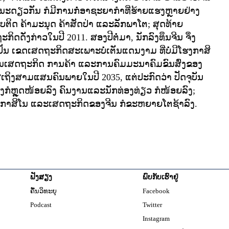
ະດຽວກັນ ກໍມີການກໍ່ອາຊະຍາກຳທີ່ຮ້າຍແຮງຫຼາຍຢ່າງ
ຕິດ ຄ້າມະນຸດ ຄ້າສັດປ່າ ແລະລັກພາໂຕ; ສຸດທ້າຍ
ິດດັ່ງກ່າວໃນປີ 2011. ສອງປີຕໍ່ມາ, ນັກລົງທຶນຈີນ ຈຶ່ງ
ື່ເປັນ ເຂດເສດຖະກິດສະເພາະບໍ່ເຕັນແດນງາມ ທີ່ບໍ່ມີໂຮງກາສິ
ູນເສດຖະກິດ ການຄ້າ ແລະການຄົມມະນາຄົມຂົນສົ່ງຂອງ
ສເຖິງສາມແສນຄົນພາຍໃນປີ 2035, ແຕ່ປະກົດວ່າ ປັດຈຸບັນ
າງກໍຫຼຸດໜ້ອຍລົງ ຄົນງານແລະນັກທ່ອງທ່ຽວ ກໍໜ້ອຍລົງ;
ຮງກາສິໂນ ແລະເສດຖະກິດຂອງຈີນ ກໍຂະຫຍາຍໂຕຊ້າລົງ.
ຟັງສຽງ
ພົບກັບເຮົາຢູ່
Opens in new windo
ຄື້ນວິທະຍຸ
Facebook
Opens in new window
Podcast
Twitter
Opens in new windo
Instagram