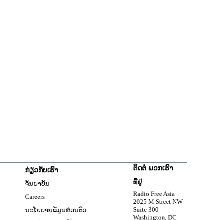
ຕິດຕໍ່ ພວກເຮົາ
ກ່ຽວກັບເຮົາ
w
ທີ່ຢູ່
ຈັນຍາບັນ
Opens in new window
Radio Free Asia
Careers
2025 M Street NW
w
Suite 300
ນະໂຍບາຍຂໍ້ມູນສ່ວນຕົວ
Washington, DC