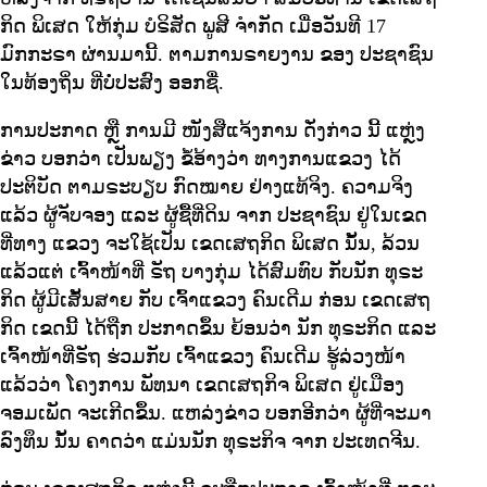
ກິດ ພິເສດ ໃຫ້ກຸ່ມ ບໍຣິສັດ ພູສີ ຈໍາກັດ ເມື່ອວັນທີ 17
ມົກກະຣາ ຜ່ານມານີ້. ຕາມການຣາຍງານ ຂອງ ປະຊາຊົນ
ໃນທ້ອງຖິ່ນ ທີ່ບໍ່ປະສົງ ອອກຊື່.
ການປະກາດ ຫຼື ການມີ ໜັງສືແຈ້ງການ ດັ່ງກ່າວ ນີ້ ແຫຼ່ງ
ຂ່າວ ບອກວ່າ ເປັນພຽງ ຂໍ້ອ້າງວ່າ ທາງການແຂວງ ໄດ້
ປະຕິບັດ ຕາມຣະບຽບ ກົດໝາຍ ຢ່າງແທ້ຈິງ. ຄວາມຈິງ
ແລ້ວ ຜູ້ຈັບຈອງ ແລະ ຜູ້ຊື້ທີ່ດິນ ຈາກ ປະຊາຊົນ ຢູ່ໃນເຂດ
ທີ່ທາງ ແຂວງ ຈະໃຊ້ເປັນ ເຂດເສຖກິດ ພິເສດ ນັ້ນ, ລ້ວນ
ແລ້ວແຕ່ ເຈົ້າໜ້າທີ່ ຣັຖ ບາງກຸ່ມ ໄດ້ສົມທົບ ກັບນັກ ທຸຣະ
ກິດ ຜູ້ມີເສັ້ນສາຍ ກັບ ເຈົ້າແຂວງ ຄົນເດີມ ກ່ອນ ເຂດເສຖ
ກິດ ເຂດນີ້ ໄດ້ຖືກ ປະກາດຂຶ້ນ ຍ້ອນວ່າ ນັກ ທຸຣະກິດ ແລະ
ເຈົ້າໜ້າທີ່ຣັຖ ຮ່ວມກັບ ເຈົ້າແຂວງ ຄົນເດີມ ຮູ້ລ່ວງໜ້າ
ແລ້ວວ່າ ໂຄງການ ພັທນາ ເຂດເສຖກິຈ ພິເສດ ຢູ່ເມືອງ
ຈອມເພັດ ຈະເກີດຂຶ້ນ. ແຫລ່ງຂ່າວ ບອກອີກວ່າ ຜູ້ທີ່ຈະມາ
ລົງທຶນ ນັ້ນ ຄາດວ່າ ແມ່ນນັກ ທຸຣະກິຈ ຈາກ ປະເທດຈີນ.