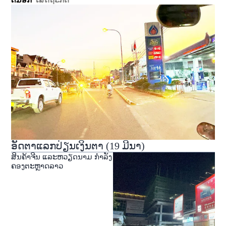
ອັດຕາແລກປ່ຽນເງິນຕາ (19 ມີນາ)
ສິນຄ້າຈີນ ແລະຫວຽດນາມ ກໍາລັງ
ຄອງຕະຫຼາດລາວ