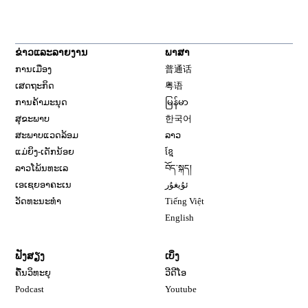
ຂ່າວແລະລາຍງານ
ພາສາ
ການເມືອງ
普通话
ເສດຖະກິດ
粤语
ການຄ້າມະນຸດ
မြန်မာ
ສຸຂະພາບ
한국어
ສະພາບແວດລ້ອມ
ລາວ
ແມ່ຍິງ-ເດັກນ້ອຍ
ខ្មែ
ລາວໂພ້ນທະເລ
བོད་སྐད།
ເອເຊຍອາຄະເນ
ئۇيغۇر
ວັດທະນະທຳ
Tiếng Việt
English
ຟັງສຽງ
ເບິ່ງ
ຄື້ນວິທະຍຸ
ວີດີໂອ
Opens in new window
Podcast
Youtube