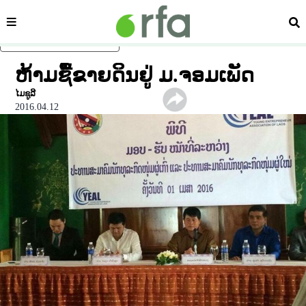
ໝວດ
ຄົ້
ຂ້າມໄປຍັງເນື້ອຫາຫຼັກ
ຫ້າມຊື້ຂາຍດິນຢູ່ ມ.ຈອມເພັດ
ໄມຊູລີ
2016.04.12