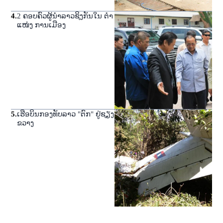
4
.
2 ຄອບຄົວຜູ້ນໍາລາວຊິງກັນໃນ ຕໍາ
ແໜ່ງ ການເມືອງ
5
.
ເຮືອບິນກອງທັບລາວ "ຕົກ" ຢູ່ຊຽງ
ຂວາງ