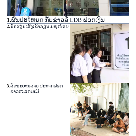
1
.
ຜົນປະໂຫຍດ ກັບຂ່າວລື LDB ຟອກເງິນ
2
.
ນັກຮຽນເສັງເຂົ້າຮຽນ ມຊ ໜ້ອຍ
3
.
ລັດຖະບານລາວ ປະກາດຟອກ
ຂາວສະແກມເມີ