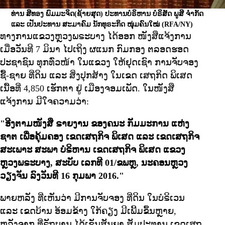
ທ່ານ ສີທອງ ພົມມະຈິດ(ຊ້າຍສຸດ) ປະທານບໍຣິຫານ ບໍຣິສັດ ພູສີ ຈໍາກັດ
ແລະ ເປັນປະທານ ສະມາຄົມ ນັກທຸຣະກິດ ໜຸ່ມຄົນໃໝ່
(RFA/NY)
ທາງການແຂວງຫຼວງພຣະບາງ ໄດ້ອອກ ໜັງສືແຈ້ງການ
ເມື່ອວັນທີ 7 ມິນາ ໄປເຖິງ ຜແນກ ກົມກອງ ຕລອດຮອດ
ປະຊາຊົນ ທຸກທົ່ວໜ້າ ໃນແຂວງ ໃຫ້ຢຸດເຊົາ ການຈັບຈອງ
ຊື້້-ຊາຍ ທີ່ດິນ ແລະ ສິ່ງປຸກສ້າງ ໃນເຂດ ເສຖກິດ ພິເສດ
ເນື້ອທີ່ 4,850 ເຮັກຕາ ຢູ່ ເມືອງຈອມເພັດ. ໃນໜັງສື
ແຈ້ງການ ມີໃຈຄວາມວ່າ:
"ອີງຕາມໜັງສື ຣາຍງານ ຂອງຄນະ ກັມມະການ ແຫ່ງ
ຊາຕ ເພື່ອຄຸ້ມຄອງ ເຂດເສຖກິຈ ພິເສດ ແລະ ເຂດເສຖກິຈ
ສະເພາະ ສະພາ ບໍຣິຫານ ເຂດເສຖກິຈ ພິເສດ ແຂວງ
ຫຼວງພຣະບາງ, ສະບັບ ເລກທີ 01/ຂພຫຼ, ນະຄອນຫຼວງ
ວຽງຈັນ ລົງວັນທີ 16 ກຸມພາ 2016."
ພາຍຫລັງ ທີ່ເຫັນວ່າ ມີການຈັບຈອງ ທີ່ດິນ ໃນບໍຣິເວນ
ແລະ ເຂດບ້ານ ອ້ອມຂ້າງ ໃກ້ຄຽງ ມີເພີ້ມຂຶ້ນຫຼາຍ,
ຫລັງຈາກ ທີ່ຣັຖບານ ໄດ້ເຊັນສັນຍາ ສັມປະທານ ເຂດເສຖ