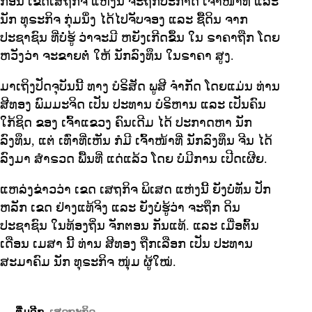
ກ່ອນ ເຂດເສຖກິຈ ແຫ່ງນີ້ ຈະຖືກປະກາດ ເຈົ້າໜ້າທີ່ ແລະ
ນັກ ທຸຣະກິຈ ກຸ່ມນຶ່ງ ໄດ້ໄປຈັບຈອງ ແລະ ຊື້ດິນ ຈາກ
ປະຊາຊົນ ທີ່ບໍ່ຮູ້ ວ່າຈະມີ ຫຍັງເກີດຂຶ້ນ ໃນ ຣາຄາຖືກ ໂດຍ
ຫວັງວ່າ ຈະຂາຍຕໍ່ ໃຫ້ ນັກລົງທຶນ ໃນຣາຄາ ສູງ.
ມາເຖິງປັດຈຸບັນນີ້ ທາງ ບໍຣິສັດ ພູສີ ຈໍາກັດ ໂດຍແມ່ນ ທ່ານ
ສີທອງ ພົມມະຈິດ ເປັນ ປະທານ ບໍຣິຫານ ແລະ ເປັນຄົນ
ໃກ້ຊິດ ຂອງ ເຈົ້າແຂວງ ຄົນເດີມ ໄດ້ ປະກາດຫາ ນັກ
ລົງທຶນ, ແຕ່ ເທົ່າທີ່ເຫັນ ກໍມີ ເຈົ້າໜ້າທີ່ ນັກລົງທຶນ ຈີນ ໄດ້
ລົງມາ ສໍາຣວດ ພື້ນທີ່ ແດ່ແລ້ວ ໂດຍ ບໍ່ມີການ ເປີດເຜີຍ.
ແຫລ່ງຂ່າວວ່າ ເຂດ ເສຖກິຈ ພິເສດ ແຫ່ງນີ້ ຍັງບໍ່ທັນ ປັກ
ຫລັກ ເຂດ ຢ່າງແທ້ຈິງ ແລະ ຍັງບໍ່ຮູ້ວ່າ ຈະຖຶກ ດິນ
ປະຊາຊົນ ໃນທ້ອງຖິ່ນ ຈັກຕອນ ກັນແທ້. ແລະ ເມື່ອຕົ້ນ
ເດືອນ ເມສາ ນີ້ ທ່ານ ສີທອງ ຖືກເລືອກ ເປັນ ປະທານ
ສະມາຄົມ ນັກ ທຸຣະກິຈ ໜຸ່ມ ຜູ້ໃໝ່.
ຕື່ມອີກ
ເສດຖະກິດ