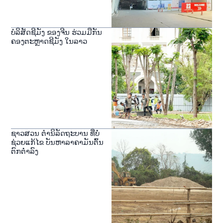
ບໍລິສັດຊີມັງ ຂອງຈີນ ຮ່ວມມືກັນ
ຄອງຕະຫຼາດຊີມັງ ໃນລາວ
ຊາວສວນ ຕໍານິລັດຖະບານ ທີ່ບໍ່
ຊ່ວຍແກ້ໄຂ ບັນຫາລາຄາມັນຕົ້ນ
ຕົກຕໍ່າລົງ