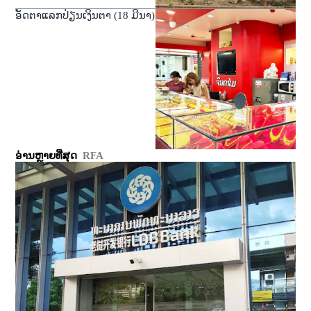
ອັດຕາແລກປ່ຽນເງິນຕາ (18 ມີນາ)
ອ່ານຫຼາຍທີ່ສຸດ
RFA