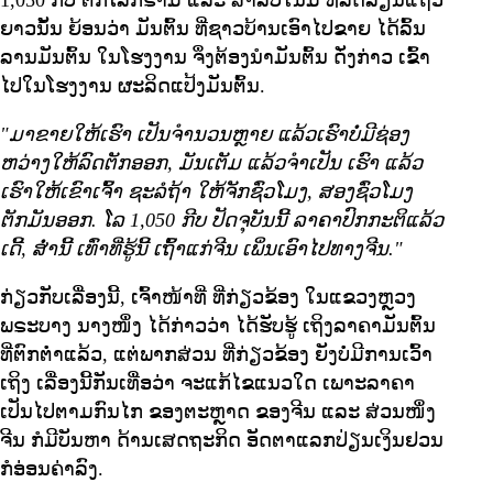
1,050 ກີບ ຕໍ່ກິໂລກຣາມ ແລະ ສຳລັບໃນມື້ ທີ່ລົດລຽນແຖວ
ຍາວນັ້ນ ຍ້ອນວ່າ ມັນຕົ້ນ ທີ່ຊາວບ້ານເອົາໄປຂາຍ ໄດ້ລົ້ນ
ລານມັນຕົ້ນ ໃນໂຮງງານ ຈຶ່ງຕ້ອງນຳມັນຕົ້ນ ດັ່ງກ່າວ ເຂົ້າ
ໄປໃນໂຮງງານ ຜະລິດແປ້ງມັນຕົ້ນ.
"ມາຂາຍໃຫ້ເຮົາ ເປັນຈຳນວນຫຼາຍ ແລ້ວເຮົາບໍ່ມີຊ່ອງ
ຫວ່າງໃຫ້ລົດຕັກອອກ, ມັນເຕັມ ແລ້ວຈຳເປັນ ເຮົາ ແລ້ວ
ເຮົາໃຫ້ເຂົາເຈົ້າ ຊະລໍຖ້າ ໃຫ້ຈັກຊົ່ວໂມງ, ສອງຊົ່ວໂມງ
ຕັກມັນອອກ. ໂລ
1,050
ກີບ ປັດຈຸບັນນີ້ ລາຄາປົກກະຕິແລ້ວ
ເດີ້, ສ່ຳນີ້ ເທົ່າທີ່ຮູ້ນີ້ ເຖົ້າແກ່ຈີນ ເພິ່ນເອົາໄປທາງຈີນ."
ກ່ຽວກັບເລື່ອງນີ້, ເຈົ້າໜ້າທີ່ ທີ່ກ່ຽວຂ້ອງ ໃນແຂວງຫຼວງ
ພຣະບາງ ນາງໜຶ່ງ ໄດ້ກ່າວວ່າ ໄດ້ຮັບຮູ້ ເຖິງລາຄາມັນຕົ້ນ
ທີ່ຕົກຕ່ຳແລ້ວ, ແຕ່ພາກສ່ວນ ທີ່ກ່ຽວຂ້ອງ ຍັງບໍ່ມີການເວົ້າ
ເຖິງ ເລື່ອງນີ້ກັນເທື່ອວ່າ ຈະແກ້ໄຂແນວໃດ ເພາະລາຄາ
ເປັນໄປຕາມກົນໄກ ຂອງຕະຫຼາດ ຂອງຈີນ ແລະ ສ່ວນໜຶ່ງ
ຈີນ ກໍມີບັນຫາ ດ້ານເສດຖະກິດ ອັດຕາແລກປ່ຽນເງິນຢວນ
ກໍອ່ອນຄ່າລົງ.