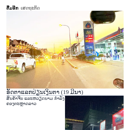
ຕື່ມອີກ
ເສດຖະກິດ
ອັດຕາແລກປ່ຽນເງິນຕາ (19 ມີນາ)
ສິນຄ້າຈີນ ແລະຫວຽດນາມ ກໍາລັງ
ຄອງຕະຫຼາດລາວ