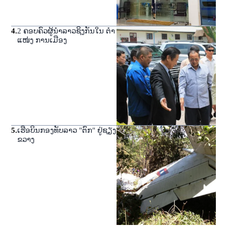
4
.
2 ຄອບຄົວຜູ້ນໍາລາວຊິງກັນໃນ ຕໍາ
ແໜ່ງ ການເມືອງ
5
.
ເຮືອບິນກອງທັບລາວ "ຕົກ" ຢູ່ຊຽງ
ຂວາງ