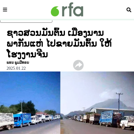
ໝວດ
ຄົ້
ຂ້າມໄປຍັງເນື້ອຫາຫຼັກ
ຊາວສວນມັນຕົ້ນ ເມືອງນານ
ພາກັນແຫ່ ໄປຂາຍມັນຕົ້ນ ໃຫ້
ໂຮງງານຈີນ
ພອນ ພູມ​ມີ​ທອນ
2025.01.22