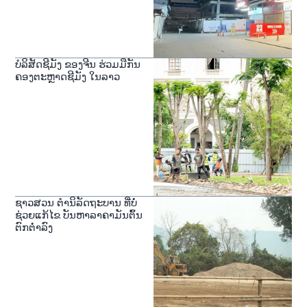
ບໍລິສັດຊີມັງ ຂອງຈີນ ຮ່ວມມືກັນ
ຄອງຕະຫຼາດຊີມັງ ໃນລາວ
ຊາວສວນ ຕໍານິລັດຖະບານ ທີ່ບໍ່
ຊ່ວຍແກ້ໄຂ ບັນຫາລາຄາມັນຕົ້ນ
ຕົກຕໍ່າລົງ