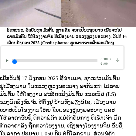
ລົດກະບະ, ລົດບັນທຸກ ມັນຕົ້ນ ຫຼາຍຄັນ ຈອດເປັນແຖວຍາວ ເພື່ອຈະໄປ
ຂາຍມັນຕົ້ນ ໃຫ້ໂຮງງານຈີນ ທີ່ເມືອງນານ ແຂວງຫຼວງພຣະບາງ. ວັນທີ 16
ເດືອນມັງກອນ 2025
(Credit photos: ຮູບພາບຈາກພົນລະເມືອງ)
0:00
/
0:00
ເມື່ອວັນທີ 17 ມັງກອນ 2025 ທີ່ຜ່ານມາ, ຊາວສວນມັນຕົ້ນ
ຢູ່ເມືອງນານ ໃນແຂວງຫຼວງພຣະບາງ ພາກັນແຫ່ ໄປຂາຍ
ມັນຕົ້ນ ໃຫ້ໂຮງງານ ຜະລິດແປ້ງມັນຕົ້ນ ແອລເອັສ (LS)
ຂອງນັກລົງທຶນຈີນ ທີ່ຕັ້ງຢູ່ ບ້ານທົ່ງພຽງວິໄລ, ເມືອງນານ
ເພາະເປັນໂຮງງານໃຫຍ່ ໃນແຂວງຫຼວງພຣະບາງ ແລະ
ໃຫ້ລາຄາຮັບຊື້ ດີກວ່າພໍ່ຄ້າ ແມ່ຄ້າຄົນກາງ ທີ່ເຂົາເຈົ້າ ມັກ
ກົດລາຄາລົງ ຖືກກວ່າໂຮງງານ, ເຊິ່ງທາງໂຮງງານຈີນ ຮັບຊື້
ໃນລາຄາ ປະມານ 1,050 ກີບ ຕໍ່ກິໂລກຣາມ. ສ່ວນພໍ່ຄ້າ