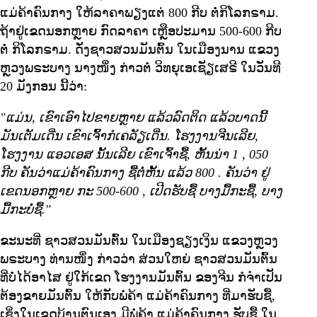
ແມ່ຄ້າຄົນກາງ ໃຫ້ລາຄາພຽງແຕ່ 800 ກີບ ຕໍ່ກິໂລກຣາມ.
ຖ້າຢູ່ເຂດນອກຫຼາຍ ກົດລາຄາ ເຫຼືອປະມານ 500-600 ກີບ
ຕໍ່ ກິໂລກຣາມ. ດັ່ງຊາວສວນມັນຕົ້ນ ໃນເມືອງນານ ແຂວງ
ຫຼວງພຣະບາງ ນາງໜຶ່ງ ກ່າວຕໍ່ ວິທຍຸເອເຊັຽເສຣີ ໃນວັນທີ
20 ມັງກອນ ນີ້ວ່າ:
"ແມ່ນ, ເຂົາເອົາໄປຂາຍຫຼາຍ ແລ້ວລົດຕິດ ແລ້ວບາດນີ້
ມັນເຕັມເດີ່ນ ເຂົາເຈົ້າກໍເຄລັຽເດີ່ນ. ໂຮງງານຈີນເລີຍ,
ໂຮງງານ ແອວເອສ ນັ້ນເລີຍ ເຂົາເຈົ້າຊື້, ຫັ້ນນ່າ
1
,
050
ກີບ ຄັນວ່າແມ່ຄ້າຄົນກາງ ຊື້ຕໍ່ຫັ້ນ ແລ້ວ
800
.
ຄັນວ່າ ຢູ່
ເຂດນອກຫຼາຍ ກະ
500-600
,
ເປີດຮັບຊື້ ບາງມື້ກະຊື້, ບາງ
ມື້ກະບໍ່ຊື້."
ຂະນະທີ່ ຊາວສວນມັນຕົ້ນ ໃນເມືອງຊຽງເງິນ ແຂວງຫຼວງ
ພຣະບາງ ທ່ານໜຶ່ງ ກ່າວວ່າ ສ່ວນໃຫຍ່ ຊາວສວນມັນຕົ້ນ
ທີ່ບໍ່ໄດ້ອາໄສ ຢູ່ໃກ້ເຂດ ໂຮງງານມັນຕົ້ນ ຂອງຈີນ ກໍຈຳເປັນ
ຕ້ອງຂາຍມັນຕົ້ນ ໃຫ້ກັບພໍ່ຄ້າ ແມ່ຄ້າຄົນກາງ ທີ່ມາຮັບຊື້,
ເຊິ່ງໃນເຂດບ້ານຕົນເອງ ມີພໍ່ຄ້າ ແມ່ຄ້າຄົນກາງ ຮັບຊື້ ໃນ