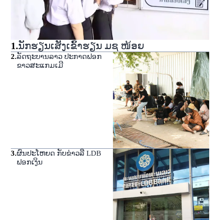
1
.
ນັກຮຽນເສັງເຂົ້າຮຽນ ມຊ ໜ້ອຍ
2
.
ລັດຖະບານລາວ ປະກາດຟອກ
ຂາວສະແກມເມີ
3
.
ຜົນປະໂຫຍດ ກັບຂ່າວລື LDB
ຟອກເງິນ