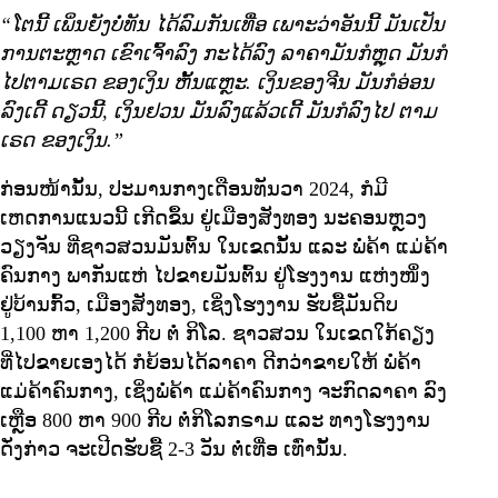
“ໂຕນີ້ ເພິ່ນຍັງບໍ່ທັນ ໄດ້ລົມກັນເທື່ອ ເພາະວ່າອັນນີ້ ມັນເປັນ
ການຕະຫຼາດ ເຂົາເຈົ້າລົງ ກະໄດ້ລົງ ລາຄາມັນກໍຫຼຸດ ມັນກໍ
ໄປຕາມເຣດ ຂອງເງິນ ຫັ້ນແຫຼະ. ເງິນຂອງຈີນ ມັນກໍອ່ອນ
ລົງເດີ້ ດຽວນີ້, ເງິນຢວນ ມັນລົງແລ້ວເດີ້ ມັນກໍລົງໄປ ຕາມ
ເຣດ ຂອງເງິນ.”
ກ່ອນໜ້ານັ້ນ, ປະມານກາງເດືອນທັນວາ 2024, ກໍມີ
ເຫດການແນວນີ້ ເກີດຂຶ້ນ ຢູ່ເມືອງສັງທອງ ນະຄອນຫຼວງ
ວຽງຈັນ ທີ່ຊາວສວນມັນຕົ້ນ ໃນເຂດນັ້ນ ແລະ ພໍ່ຄ້າ ແມ່ຄ້າ
ຄົນກາງ ພາກັນແຫ່ ໄປຂາຍມັນຕົ້ນ ຢູ່ໂຮງງານ ແຫ່ງໜຶ່ງ
ຢູ່ບ້ານກົ້ວ, ເມືອງສັງທອງ, ເຊິ່ງໂຮງງານ ຮັບຊື້ມັນດິບ
1,100 ຫາ 1,200 ກີບ ຕໍ່ ກິໂລ. ຊາວສວນ ໃນເຂດໃກ້ຄຽງ
ທີ່ໄປຂາຍເອງໄດ້ ກໍຍ້ອນໄດ້ລາຄາ ດີກວ່າຂາຍໃຫ້ ພໍ່ຄ້າ
ແມ່ຄ້າຄົນກາງ, ເຊິ່ງພໍ່ຄ້າ ແມ່ຄ້າຄົນກາງ ຈະກົດລາຄາ ລົງ
ເຫຼືອ 800 ຫາ 900 ກີບ ຕໍ່ກິໂລກຣາມ ແລະ ທາງໂຮງງານ
ດັ່ງກ່າວ ຈະເປີດຮັບຊື້ 2-3 ວັນ ຕໍ່ເທື່ອ ເທົ່ານັ້ນ.