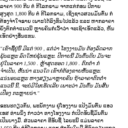
ລາຄາ 900 ກີບ ຕໍ່ ກິໂລກຣາມ ຈາກແຕ່ກ່ອນ ປີກາຍ
ສູງສຸດ 1,800 ກີບ ຕໍ່ ກິໂລກຣາມ, ເຊິ່ງຊາວສວນມັນຕົ້ນ ກໍ
ຕ້ອງຈຳໃຈຂາຍ ເພາະໄດ້ລົງທຶນໄປແລ້ວ ແລະ ຫາກລາຄາ
ຍັງຕົກຕ່ຳແນວນີ້ ຫຼາຍຄົນກໍເວົ້າວ່າ ຈະເຊົາເຮັດແລ້ວ, ຫັນ
ເຮັດຢ່າງອື່ນແທນ.
"ເຂົາຊື້ຢູ່ນີ້ ມີແຕ່
900
,
ແຕ່ວ່າ ໂຮງງານມັນ ຕ້ອງລົດລາກ
ພຸ້ນແຫຼະ ລົດໃຫຍ່ພຸ້ນແຫຼະ. ປີກາຍນີ້ ມັນຕົ້ນດິບ ມັນຈະ
ຢູ່ໃນລາຄາ
1,500
.
ຫຼ້າສຸດຮອດ
1,800
.
ຕົກຕ່ຳ ກໍ
ຈຳເປັນ, ຫັ້ນນ່າ ແນວໃດ ເຂົາກໍຕ້ອງຂາຍຫັ້ນແຫຼະ.
ແນ່ນອນແຫຼະ ຫາງສຽງມາຫຼາຍຄົນ ຖ້າລາຄາຕົກຕ່ຳ
ແນວນີ້ ນີ້, ຈະບໍ່ມີໃຜເຮັດເລີຍ ເພາະວ່າ ມັນຕົ້ນ ມັນສິ້ນ
ເປືອງ ກະຫຼາຍນ່າ."
ຂະນະດຽວກັນ, ພະນັກງານ ຢູ່ໂຮງງານ ແປ້ງມັນຕົ້ນ ແອວ
ເອສ ທ່ານນຶ່ງ ກ່າວວ່າ ທາງໂຮງງານ ກໍເປີດຮັບຊື້ມັນຕົ້ນ
ເປັນບາງມື້. ສ່ວນລາຄາ ທີ່ຮັບຊື້ ໄລຍະນີ້ ແມ່ນລາຄາ