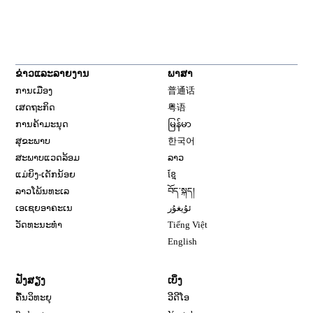
ຂ່າວແລະລາຍງານ
ພາສາ
ການເມືອງ
普通话
ເສດຖະກິດ
粤语
ການຄ້າມະນຸດ
မြန်မာ
ສຸຂະພາບ
한국어
ສະພາບແວດລ້ອມ
ລາວ
ແມ່ຍິງ-ເດັກນ້ອຍ
ខ្មែ
ລາວໂພ້ນທະເລ
བོད་སྐད།
ເອເຊຍອາຄະເນ
ئۇيغۇر
ວັດທະນະທຳ
Tiếng Việt
English
ຟັງສຽງ
ເບິ່ງ
ຄື້ນວິທະຍຸ
ວີດີໂອ
Opens in new window