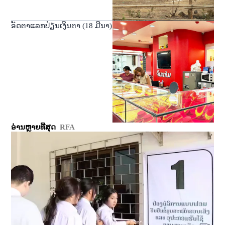
ອັດຕາແລກປ່ຽນເງິນຕາ (18 ມີນາ)
ອ່ານຫຼາຍທີ່ສຸດ
RFA