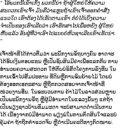
"
ໂອ້ພວກນີ້ເຂົາເກັ່ງ ພວກນີ້ນ່າ ຖ້າຜູ້ໃຫຍ່ໃຫ້ຄວາມ
ສະດວກເຂົາເຈົ້າ ມັນຄືວ່າແຫຼະຖ້າເຂົາເຈົ້າອອກຄຳສັ່ງ
ແນວໃດ ເຮົາຕ້ອງໄດ້ເຮັດຕາມເຂົາ ກໍບໍ່ໄດ້ເບິ່ງຄວາມ
ຈຳເປັນຂອງເຮົາເລີຍວ່າ ເຮົາຮັກສາໄປເພື່ອຫຍັງ ຜູ້ໃຫຍ່
ຫັ້ນແລ້ວ ອັນຜູ້ທີ່ວ່າເອົາໄປແບບບໍ່ຫົວຊາເລີຍເຂົາເຮັດນ່າ.
"
ເຈົ້າໜ້າທີ່ໄດ້ກ່າວຕື່ມວ່າ ພະນັກງານຣັຖບາງຄົນ ອາດຈະ
ໄດ້ຮັບເງິນຕອບແທນ ຫຼືເປັນຊັບສິນມີຄ່າເພື່ອແລກກັບ ການ
ອຳນວຍຄວາມສະດວກ ໃຫ້ກັບບໍຣິສັດໂຄງການລົງທືນ ໃນ
ການເຂົ້າໄປສັມປະທານ ທີ່ດິນຫຼືການຂົນຍ້າຍໄມ້ ໂດຍບໍ່
ຕ້ອງອອກເອກະສານ ຫຼືຖືກກວດສອບຈາກເຈົ້າໜ້າທີ່
ໜ່ວຍງານອື່ນ. ໃນຂະບວນການ ຄ້າໄມ້ໃນລາວສ່ວນຫຼາຍ
ເປັນພະນັກງານຣັຖ ຫຼືຜູ້ມີອຳນາດໃນແຂວງນັ້ນໆ ແຕ່ຖ້າ
ເປັນພຽງຊາວບ້ານທັມມະດາ ຈະບໍ່ສາມາດດຳເນີນການ
ໄດ້ ເນື່ອງຈາກບໍ່ມີອຳນາດ ພຽງພໍໃນການຕັດສິນໃຈແລະບໍ່
ຄຸ້ມຄ່າ ຖ້າຖືກຕຳຣວດຈັບ ຫຼືດຳເນີນຄະດີທາງກົດໝາຍ.