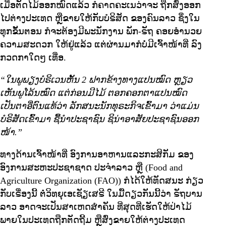
ເມື່ອຕັດໄມ້ອອກໝົດແລ້ວ ກໍຄາດຄະເນວ່າຈະ ຖືກສົ່ງອອກ
ໄປຕ່າງປະເທດ ຫຼືຂາຍໃຫ້ກັບບໍຣິສັດ ຂອງຄົນລາວ ຊຶ່ງໃນ
ທຸກຂັ້ນຕອນ ກໍຈະຕ້ອງມີພະນັກງານ ພັກ-ຣັຖ ຄອຍອຳນວຍ
ຄວາມສະດວກ ໃຫ້ຢູ່ແລ້ວ ແຕ່ຜ່ານມາກໍບໍ່ມີເຈົ້າໜ້າທີ່ ລົງ
ກວດກາໃດໆ ເທື່ອ.
“ໃນພູພຽງບໍຣິເວນຫັ້ນ 2 ຟາກຂ້າງທາງແປນໝົດ ຫຼຽວ
ເຫັນພູໂລ້ນໝົດ ແຕ່ກ່ອນມີໄມ້ ຕອກຄອກຕາແປນໝົດ
ເປັນຕາອີ່ຕົນແທ້ວ່າ ລັກສນະນັກທຸຣະກິຈເຂົ້າມາ ວ່າແມ່ນ
ບໍຣິສັດເຂົ້າມາ ຊື້ນຳປະຊາຊົນ ຊິນ່າອາສັຍປະຊາຊົນອອກ
ໜ້າ.”
ທາງດ້ານເຈົ້າໜ້າທີ່ ອົງການອາຫານແລະກະສິກັມ ຂອງ
ອົງການສະຫະປະຊາຊາດ ປະຈຳລາວ ຫຼື (Food and
Agriculture Organization (FAO)) ກໍໄດ້ໃຫ້ທັດສນະ ກ່ຽວ
ກັບເຣື່ອງນີ້ ຕໍ່ວິທຍຸເອເຊັຽເສຣີ ໃນມື້ດຽວກັນນີ້ວ່າ ຣັຖບານ
ລາວ ອາດຈະເປັນສາເຫດສຳຄັນ ທີ່ສຸດທີ່ເຮັດໃຫ້ປ່າໄມ້
ພາຍໃນປະເທດຖືກຕັດຖີ້ມ ຫຼືສົ່ງຂາຍໃຫ້ຕ່າງປະເທດ