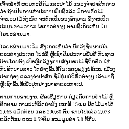
ເຈົ້າໜ້າທີ່ ຜແນກະສິກັມແລະປ່າໄມ້ ແຂວງຈຳປາສັກກ່າວ
ວ່າ ຖ້າເປັນການສຳປະທານພື້ນທີ່ແລ້ວ ມີການຕັດໄມ້
ຈຳນວນໄມ້ທັງໝົດ ຈະຕົກເປັນຂອງຣັຖບານ ຊຶ່ງຈະເປີດ
ປະມູນຕາມວາຣະ ໂອກາດຕ່າງໆ ຕາມທີ່ເຄີຍເຫັນ ໃນ
ໄລຍະຜ່ານມາ.
ໄລຍະຜ່ານມາເຣີ່ມ ສັງເກດເຫັນວ່າ ນັກລົງທືນພາຍໃນ
ແລະຕ່າງປະເທດ ໄປຂໍຊື້ ຫຼືເຊົ່າສັມປະທານພື້ນທີ່ ກັບຊາວ
ບ້ານໂດຍຕົງ ເພື່ອຫຼີກລ້ຽງການສົ່ງມອບໄມ້ທີ່ຖືກຕັດ ໃຫ້
ກັບຣັຖບານລາວ ໂຕຢ່າງພື້ນທີ່ໃນເຂດພູພຽງບໍຣິເວນ ເມືອງ
ປາກຊ່ອງ ແຂວງຈຳປາສັກ ທີ່ມີກຸ່ມບໍຣິສັດຕ່າງໆ ເຂົ້າມາຊື້
ຫຼືເຊົ່າພື້ນທີ່ເພື່ອປູກຢາງພາຣາແລະກາເຟ.
ຕາມການຣາຍງານ ຜົລເສັຽຫາຍ ກ່ຽວກັບການຄ້າໄມ້ ຫຼື
ຕິດຕາມ ການປະຕິບັດຄຳສັ່ງ ເລກທີ 15/ນຍ ຢຶດໄມ້ມາໄດ້
2,065 ແມັດກ້ອນ ແລະ 290,60 ຕັນ ຂາຍໄປແລ້ວ 2,073
ແມັດກ້ອນ ແລະ 0.59ຕັນ ຮວມມູນຄ່າ 5.8 ຕື້ກີບ.