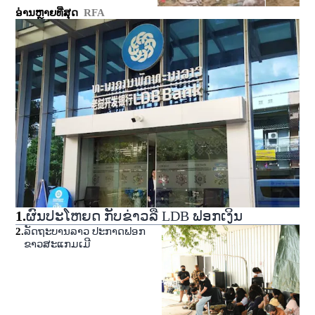
ອ່ານຫຼາຍທີ່ສຸດ
RFA
1
.
ຜົນປະໂຫຍດ ກັບຂ່າວລື LDB ຟອກເງິນ
2
.
ລັດຖະບານລາວ ປະກາດຟອກ
ຂາວສະແກມເມີ