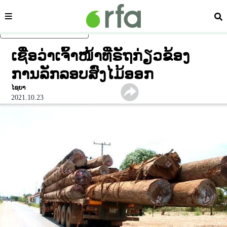
ໝວດ
ຄົ້
ຂ້າມໄປຍັງເນື້ອຫາຫຼັກ
ເຊື່ອວ່າເຈົ້າໜ້າທີ່ຣັຖກ່ຽວຂ້ອງ
ການລັກລອບສົ່ງໄມ້ອອກ
ໄຊຍາ
2021.10.23