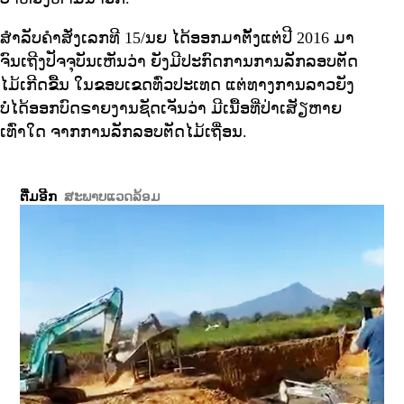
ສຳລັບຄຳສັ່ງເລກທີ 15/ນຍ ໄດ້ອອກມາຕັ້ງແຕ່ປີ 2016 ມາ
ຈົນເຖີງປັຈຈຸບັນເຫັນວ່າ ຍັງມີປະກົດການການລັກລອບຕັດ
ໄມ້ເກີດຂື້ນ ໃນຂອບເຂດທົ່ວປະເທດ ແຕ່ທາງການລາວຍັງ
ບໍ່ໄດ້ອອກບົດຣາຍງານຊັດເຈັນວ່າ ມີເນື້ອທີ່ປ່າເສັຽຫາຍ
ເທົ່າໃດ ຈາກການລັກລອບຕັດໄມ້ເຖື່ອນ.
ຕື່ມອີກ
ສະພາບແວດລ້ອມ