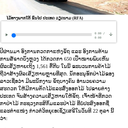
ໄມ້ທາງພາກໃຕ້ ຂົນໄປ ປະເທດ ວຽດນາມ
(RFA)
0:00
/
0:00
ປີຜ່ານມາ ອົງການກວດກາແຫ່ງຣັຖ ແລະ ອົງການຕ້ານ
ການສໍ້ຣາດບັງຫຼວງ ໄດ້ກວດກາ 650 ເປົ້າໝາຍພົບເຫັນ
ຜົລເສັຽຫາຍເຖິງ 1,561 ຕື້ກີບ ໃນນີ້ ຂະບວນການຄ້າໄມ້
ຖືວ່າສ້າງຜົລເສັຽຫາຍຫຼາຍທີ່ສຸດ. ນັກອະນຸຮັກປ່າໄມ້ຂອງ
ລາວເຊື່ອວ່າ ມີພະນັກງານ ຣັຖບາງຄົນ ອຳນວຍຄວາມ
ສະດວກ ໃຫ້ມີການຕັດໄມ້ແລະສົ່ງອອກໄມ້ ໄປຂາຍຕ່າງ
ປະເທດ ຈົນສ້າງຄວາມເສັຽຫາຍໃຫ້ຣັຖ. ເຈົ້າໜ້າທີ່ກວດ
ກາປ່າໄມ້ ກະຊວງກະສິກັມແລະປ່າໄມ້ ທີ່ບໍ່ປະສົງອອກຊື່
ແລະຕຳແໜ່ງ ກ່າວຕໍ່ວິທຍຸເອເຊັຽເສຣີໃນວັນທີ 22 ຕຸລາ ນີ້
ວ່າ: