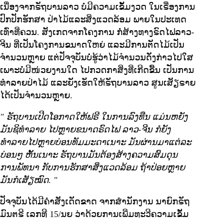
ເນື່ອງຈາກຣັຖບານລາວ ບໍ່ມີຄວາມເຂັ້ມງວດ ໃນເຣື່ອງການ
ປົກປັກຮັກສາ ປ່າໄມ້ແລະສິ່ງແວດລ້ອມ ພາຍໃນປະເທດ
ເທົ່າທີ່ຄວນ. ສັງເກດຈາກໂຄງການ ກໍ່ສ້າງທາງຣົດໄຟລາວ-
ຈີນ ທີ່ເປັນໂຄງການຂນາດໃຫຍ່ ແລະມີການຕັດໄມ້ເປັນ
ຈຳນວນຫຼາຍ ແຕ່ປັຈຈຸບັນບໍ່ຮູ້ວ່າໄມ້ຈຳນວນດັ່ງກ່າວໄປໃສ
ເພາະບໍ່ມີໜ່ວຍງານໃດ ໄປກວດກາສິ່ງທີ່ເກີດຂື້ນ ເປັນການ
ທຳລາຍປ່າໄມ້ ແລະຍັງເຮັດໃຫ້ຣັຖບານລາວ ສູນເສັຽຣາຍ
ໄດ້ເປັນຈຳນວນຫຼາຍ.
"
ຣັຖບານເປີດໂອກາດໃຫ້ຟຣີ ໃນການລົງທືນ ແມ່ນຫຍັງ
ມັນຊິທຳລາຍ ໄປຫຼາຍຂນາດຣົດໄຟ ລາວ-ຈີນ ກໍຍັງ
ທຳລາຍໄປຫຼາຍບ່ອນທັມມະດາເນາະ ມັນຜ່ານມາແຕ່ລະ
ບ່ອນໆ ຫັ້ນເນາະ ຣັຖບານມັນຕ້ອງສ້າງຄວາມສົມດຸນ
ການພັທນາ ກັບການຮັກສາສິ່ງແວດລ້ອມ ຖ້າປ່ອຍຫຼາຍ
ມັນກໍເສັຽໝົດ.
"
ປັຈຈຸບັນໄດ້ມີຄຳສັ່ງເດັດຂາດ ຈາກສຳນັກງານ ນາຍົກຣັຖ
ມົນຕຣີ ເລກທີ 15/ນຍ ວ່າດ້ວຍການເພີ່ມທະວີຄວາມເຂັ້ມ