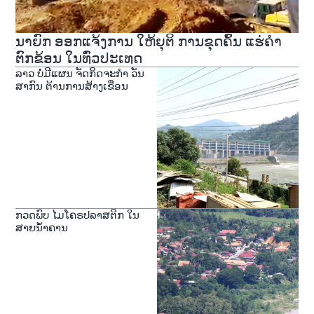
ນາຍົກ ອອກແຈ້ງການ ໃຫ້ຍຸຕິ ການຂຸດຄົ້ນ ແຮ່ຄໍາ
ຕົກຂ້ອນ ໃນທົ່ວປະເທດ
ລາວ ບໍ່ມີແຜນ ຈັດກິດຈະກຳ ວັນ
ສາກົນ ຕ້ານການສ້າງເຂື່ອນ
ກວດພົບ ໄມໂຄຣປລາສຕິກ ໃນ
ສາຍນ້ຳຄານ