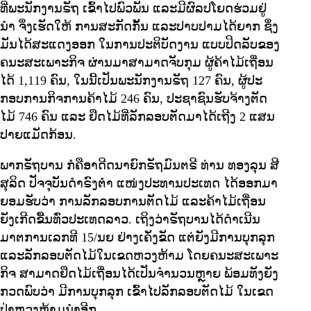
ທີ່ພະນັກງານຣັຖ ເຂົ້າໄປພົວພັນ ແລະມີຜົລປໂຍດຮ່ວມຢູ່
ນໍາ ຈຶ່ງເຮັດໃຫ້ ການສະກັດກັ້ນ ແລະປາບປາມໄດ້ຍາກ ຊຶ່ງ
ມັນໄດ້ສະແດງອອກ ໃນການປະຕິບັດງານ ແບບປິດລັບຂອງ
ຄນະສະເພາະກິຈ ຜ່ານມາສາມາດຈັບກຸມ ຜູ້ຄ້າໄມ້ເຖື່ອນ
ໄດ້ 1,119 ຄົນ, ໃນນີ້ເປັນພະນັກງານຣັຖ 127 ຄົນ, ຜູ້ປະ
ກອບການກິຈການຄ້າໄມ້ 246 ຄົນ, ປະຊາຊົນຮັບຈ້າງຕັດ
ໄມ້ 746 ຄົນ ແລະ ຢຶດໄມ້ທີ່ລັກລອບຕັດມາໄດ້ເຖີງ 2 ແສນ
ປາຍແມັດກ້ອນ.
ພາກຣັຖບານ ກໍຄືອາດີດນາຍົກຣັຖມົນຕຣີ ທ່ານ ທອງລຸນ ສີ
ສຸລິດ ປັຈຈຸບັນດຳຣົງຕຳ ແໜ່ງປະທານປະເທດ ໄດ້ອອກມາ
ຍອມຮັບວ່າ ການລັກລອບການຕັດໄມ້ ແລະຄ້າໄມ້ເຖື່ອນ
ຍັງເກີດຂື້ນທົ່ວປະເທດລາວ. ເຖິງວ່າຣັຖບານໄດ້ດຳເນີນ
ມາຕການເລກທີ 15/ນຍ ຢ່າງເຄັ່ງຂັດ ແຕ່ຍັງມີການບຸກລຸກ
ແລະລັກລອບຕັດໄມ້ໃນເຂດຫວງຫ້າມ ໂດຍຄນະສະເພາະ
ກິຈ ສາມາດຢຶດໄມ້ເຖື່ອນໄດ້ເປັນຈຳນວນຫຼາຍ ພ້ອມທັງຍັງ
ກວດພົບວ່າ ມີການບຸກລຸກ ເຂົ້າໄປລັກລອບຕັດໄມ້ ໃນເຂດ
ປ່າຫວງຫ້າມນຳອີກ.