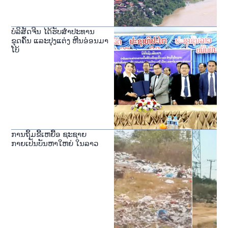
ບໍລິສັດຈີນ ໄດ້ຮັບສໍາປະທານ
ຂຸດຄົ້ນ ແລະປຸງແຕ່ງ ຫີນອ່ອນມາ
ໂບ້
ການຖິ້ມຂີ້ເຫຍື້ອ ຊະຊາຍ
ກາຍເປັນບັນຫາໃຫຍ່ ໃນລາວ