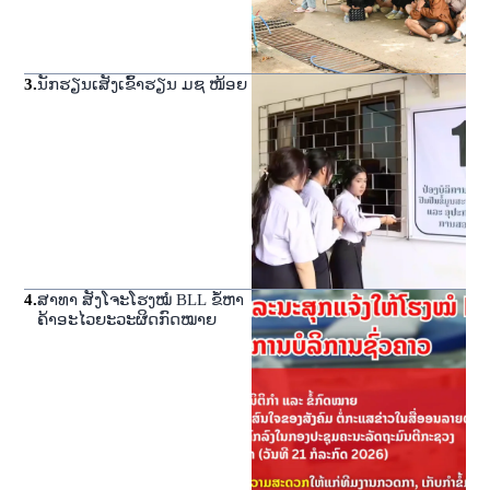
3
.
ນັກຮຽນເສັງເຂົ້າຮຽນ ມຊ ໜ້ອຍ
4
.
ສາທາ ສັງໂຈະໂຮງໝໍ BLL ຂໍ້ຫາ
ຄ້າອະໄວຍະວະຜິດກົດໝາຍ