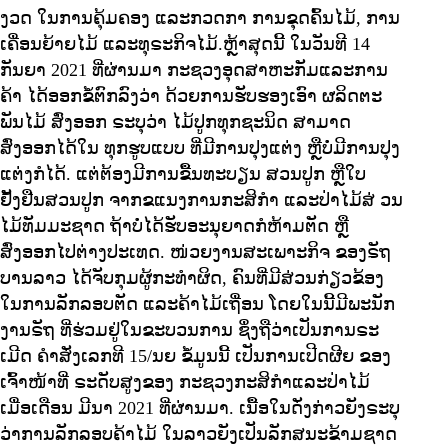
ງວດ ໃນການຄຸ້ມຄອງ ແລະກວດກາ ການຂຸດຄົ້ນໄມ້, ການ
ເຄື່ອນຍ້າຍໄມ້ ແລະທຸຣະກິຈໄມ້.ຫຼ້າສຸດນີ້ ໃນວັນທີ 14
ກັນຍາ 2021 ທີ່ຜ່ານມາ ກະຊວງອຸດສາຫະກັມແລະການ
ຄ້າ ໄດ້ອອກຂໍ້ຕົກລົງວ່າ ດ້ວຍການຮັບຮອງເອົາ ຜລິດຕະ
ພັນໄມ້ ສົ່ງອອກ ຣະບຸວ່າ ໄມ້ປູກທຸກຊະນິດ ສາມາດ
ສົ່ງອອກໄດ້ໃນ ທຸກຮູບແບບ ທີ່ມີການປຸງແຕ່ງ ຫຼືບໍ່ມີການປຸງ
ແຕ່ງກໍໄດ້. ແຕ່ຕ້ອງມີການຂື້ນທະບຽນ ສວນປູກ ຫຼືໃບ
ຢັ້ງຢືນສວນປູກ ຈາກຂແນງການກະສິກຳ ແລະປ່າໄມ້ສ່ ວນ
ໄມ້ທັມມະຊາດ ຖ້າບໍ່ໄດ້ຮັບອະນຸຍາດກໍຫ້າມຕັດ ຫຼື
ສົ່ງອອກໄປຕ່າງປະເທດ. ໜ່ວຍງານສະເພາະກິຈ ຂອງຣັຖ
ບານລາວ ໄດ້ຈັບກຸມຜູ້ກະທຳຜິດ, ຄົນທີ່ມີສ່ວນກ່ຽວຂ້ອງ
ໃນການລັກລອບຕັດ ແລະຄ້າໄມ້ເຖື່ອນ ໂດຍໃນນີ້ມີພະນັກ
ງານຣັຖ ທີ່ຮ່ວມຢູ່ໃນຂະບວນການ ຊຶ່ງຖືວ່າເປັນການຣະ
ເມີດ ຄຳສັ່ງເລກທີ 15/ນຍ ຂໍ້ມູນນີ້ ເປັນການເປີດຜີຍ ຂອງ
ເຈົ້າໜ້າທີ່ ຣະດັບສູງຂອງ ກະຊວງກະສິກຳແລະປ່າໄມ້
ເມື່ອເດືອນ ມີນາ 2021 ທີ່ຜ່ານມາ. ເນື້ອໃນດັ່ງກ່າວຍັງຣະບຸ
ວ່າການລັກລອບຄ້າໄມ້ ໃນລາວຍັງເປັນລັກສນະຂ້າມຊາດ