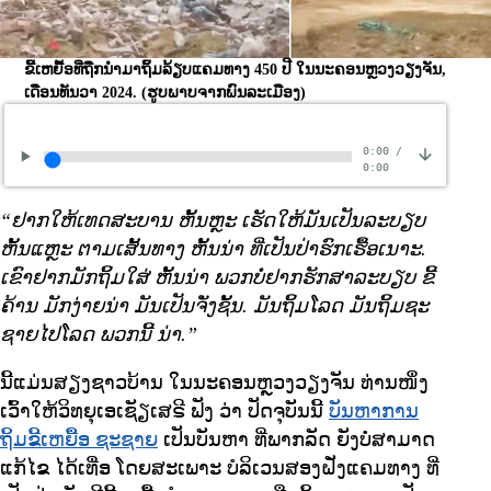
ຂີ້ເຫຍື້ອທີ່ຖືກນຳມາຖິ້ມລ້ຽບແຄມທາງ 450 ປີ ໃນນະຄອນຫຼວງວຽງຈັນ,
ເດືອນທັນວາ 2024.
(ຮູບພາບຈາກພົນລະເມືອງ)
0:00
/
0:00
“ຢາກໃຫ້ເທດສະບານ ຫັ້ນຫຼະ ເຮັດໃຫ້ມັນເປັນລະບຽບ
ຫັ້ນແຫຼະ ຕາມເສັ້ນທາງ ຫັ້ນນ່າ ທີ່ເປັນປ່າຮົກເຮື້ອເນາະ.
ເຂົາຢາກມັກຖິ້ມໃສ່ ຫັ້ນນ່າ ພວກບໍ່ຢາກຮັກສາລະບຽບ ຂີ້
ຄ້ານ ມັກງ່າຍນ່າ ມັນເປັນຈັ່ງຊັ້ນ. ມັນຖິ້ມໂລດ ມັນຖິ້ມຊະ
ຊາຍໄປໂລດ ພວກນີ້ ນ່າ.”
ນີ້ແມ່ນສຽງຊາວບ້ານ ໃນນະຄອນຫຼວງວຽງຈັນ ທ່ານໜຶ່ງ
ເວົ້າໃຫ້ວິທຍຸເອເຊັຽເສຣີ ຟັງ ວ່າ ປັດຈຸບັນນີ້
ບັນຫາການ
ຖິ້ມຂີ້ເຫຍື້ອ ຊະຊາຍ
ເປັນບັນຫາ ທີ່ພາກລັດ ຍັງບໍ່ສາມາດ
ແກ້ໄຂ ໄດ້ເທື່ອ ໂດຍສະເພາະ ບໍລິເວນສອງຝັ່ງແຄມທາງ ທີ່