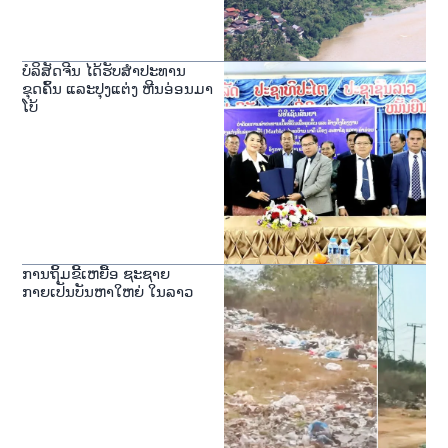
ບໍລິສັດຈີນ ໄດ້ຮັບສໍາປະທານ
ຂຸດຄົ້ນ ແລະປຸງແຕ່ງ ຫີນອ່ອນມາ
ໂບ້
ການຖິ້ມຂີ້ເຫຍື້ອ ຊະຊາຍ
ກາຍເປັນບັນຫາໃຫຍ່ ໃນລາວ