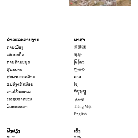
ຂ່າວແລະລາຍງານ
ພາສາ
ການເມືອງ
普通话
ເສດຖະກິດ
粤语
ການຄ້າມະນຸດ
မြန်မာ
ສຸຂະພາບ
한국어
ສະພາບແວດລ້ອມ
ລາວ
ແມ່ຍິງ-ເດັກນ້ອຍ
ខ្មែ
ລາວໂພ້ນທະເລ
བོད་སྐད།
ເອເຊຍອາຄະເນ
ئۇيغۇر
ວັດທະນະທຳ
Tiếng Việt
English
ຟັງສຽງ
ເບິ່ງ