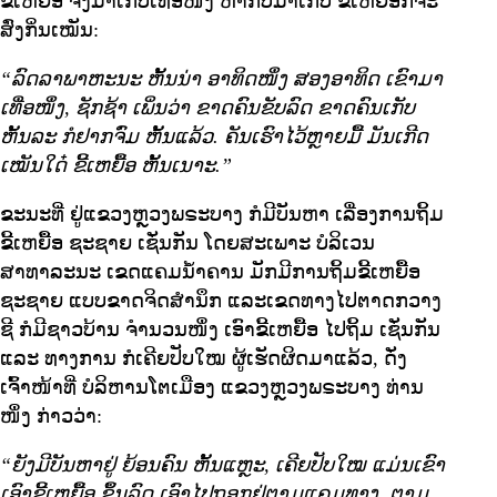
ຂີ້ເຫຍື້ອ ຈຶ່ງມາເກັບເທື່ອໜຶ່ງ ຫາກບໍ່ມາເກັບ ຂີ້ເຫຍື້ອກໍຈະ
ສົ່ງກິ່ນເໝັນ:
“ລົດລາພາຫະນະ ຫັ້ນນ່າ ອາທິດໜຶ່ງ ສອງອາທິດ ເຂົາມາ
ເທື່ອໜຶ່ງ, ຊັກຊ້າ ເພິ່ນວ່າ ຂາດຄົນຂັບລົດ ຂາດຄົນເກັບ
ຫັ້ນລະ ກໍຢາກຈົ່ມ ຫັ້ນແລ້ວ. ຄັນເຮົາໄວ້ຫຼາຍມື້ ມັນເກີດ
ເໝັນໃດ໋ ຂີ້ເຫຍື້ອ ຫັ້ນເນາະ.”
ຂະນະທີ່ ຢູ່ແຂວງຫຼວງພຣະບາງ ກໍມີບັນຫາ ເລື່ອງການຖິ້ມ
ຂີ້ເຫຍື້ອ ຊະຊາຍ ເຊັ່ນກັນ ໂດຍສະເພາະ ບໍລິເວນ
ສາທາລະນະ ເຂດແຄມນໍ້າຄານ ມັກມີການຖິ້ມຂີ້ເຫຍື້ອ
ຊະຊາຍ ແບບຂາດຈິດສໍານຶກ ແລະເຂດທາງໄປຕາດກວາງ
ຊີ ກໍມີຊາວບ້ານ ຈໍານວນໜຶ່ງ ເອົາຂີ້ເຫຍື້ອ ໄປຖິ້ມ ເຊັ່ນກັນ
ແລະ ທາງການ ກໍເຄີຍປັບໃໝ ຜູ້ເຮັດຜິດມາແລ້ວ, ດັ່ງ
ເຈົ້າໜ້າທີ່ ບໍລິຫານໂຕເມືອງ ແຂວງຫຼວງພຣະບາງ ທ່ານ
ໜຶ່ງ ກ່າວວ່າ:
“ຍັງມີບັນຫາຢູ່ ຍ້ອນຄົນ ຫັ້ນແຫຼະ, ເຄີຍປັບໃໝ ແມ່ນເຂົາ
ເອົາຂີ້ເຫຍື້ອ ຂຶ້ນລົດ ເອົາໄປຖອກຢູ່ຕາມແຄມທາງ, ຕາມ