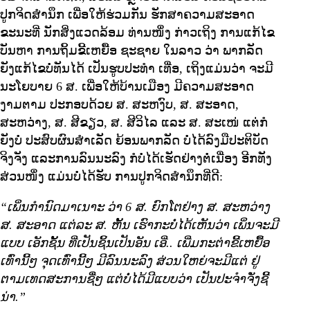
ປູກຈິດສໍານຶກ ເພື່ອໃຫ້ຮ່ວມກັນ ຮັກສາຄວາມສະອາດ
ຂະນະທີ່ ນັກສິ່ງແວດລ້ອມ ທ່ານໜຶ່ງ ກ່າວເຖິງ ການແກ້ໄຂ
ບັນຫາ ການຖິ້ມຂີ້ເຫຍື້ອ ຊະຊາຍ ໃນລາວ ວ່າ ພາກລັດ
ຍັງແກ້ໄຂບໍ່ທັນໄດ້ ເປັນຮູບປະທໍາ ເທື່ອ, ເຖິງແມ່ນວ່າ ຈະມີ
ນະໂຍບາຍ 6 ສ. ເພື່ອໃຫ້ບ້ານເມືອງ ມີຄວາມສະອາດ
ງາມຕາມ ປະກອບດ້ວຍ ສ. ສະຫງົບ, ສ. ສະອາດ,
ສະຫວ່າງ, ສ. ສີຂຽວ, ສ. ສີວິໄລ ແລະ ສ. ສະເໜ່ ແຕ່ກໍ
ຍັງບໍ່ ປະສົບຜົນສໍາເລັດ ຍ້ອນພາກລັດ ບໍ່ໄດ້ລົງມືປະຕິບັດ
ຈິງຈັງ ແລະການລົນນະລົງ ກໍບໍ່ໄດ້ເຮັດຢ່າງຕໍ່ເນື່ອງ ອີກທັງ
ສ່ວນໜຶ່ງ ແມ່ນບໍ່ໄດ້ຮັບ ການປູກຈິດສໍານຶກທີ່ດີ:
“ເພິ່ນກໍານົດມາເນາະ ວ່າ 6 ສ. ຍົກໂຕຢ່າງ ສ. ສະຫວ່າງ
ສ. ສະອາດ ແຕ່ລະ ສ. ຫັ້ນ ເຮົາກະບໍ່ໄດ້ເຫັນວ່າ ເພິ່ນຈະມີ
ແບບ ເອັກຊັ້ນ ທີ່ເປັນຊິ້ນເປັນອັນ ເອີ່.. ເພີ່ມກະຕ່າຂີ້ເຫຍື້ອ
ເທົ່ານີ້ໆ ຈຸດເທົ່ານີ້ໆ ມີລົນນະລົງ ສ່ວນໃຫຍ່ຈະມີແຕ່ ຢູ່
ຕາມເທດສະການຊື່ໆ ແຕ່ບໍ່ໄດ້ມີແບບວ່າ ເປັນປະຈໍາຈັ່ງຊີ້
ນ່າ.”