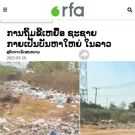
ໝວດ
ຄົ້
ຂ້າມໄປຍັງເນື້ອຫາຫຼັກ
ການຖິ້ມຂີ້ເຫຍື້ອ ຊະຊາຍ
ກາຍເປັນບັນຫາໃຫຍ່ ໃນລາວ
ສຸພັດຕາ/ເພັດສະຫຍາມ
2025.03.10