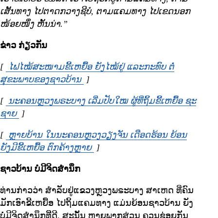
ເສັ້ນທາງ ໄປຕາດກວາງຊີບໍ, ຕາມແຄມທາງ ໄປເຂດນອກ
ໜ້ອຍໜຶ່ງ ຫັ້ນນ່າ.”
ຂ່າວ ກ່ຽວກັນ
[
ໄຟໄໝ້ສະໜາມຂີ້ເຫຍື້ອ ຍັງໄໝ້ຢູ່ ແລະກະທົບ ຕໍ່
ສຸຂະພາບຂອງຊາວບ້ານ
Opens in new window
]
[
ນະຄອນຫຼວງພຣະບາງ ເລີ່ມປັບໃໝ ຜູ້ທີ່ຖິ້ມຂີ້ເຫຍື້ອ ຊະ
ຊາຍ
Opens in new window
]
[
ຫຼາຍບ້ານ ໃນນະຄອນຫຼວງວຽງຈັນ ເດືອດຮ້ອນ ຍ້ອນ
ຍັງມີຂີ້ເຫຍື້ອ ຕົກຄ້າງຫຼາຍ
Opens in new window
]
ຊາວບ້ານ ບໍ່ມີຈິດສຳນຶກ
ທ່ານກ່າວວ່າ ສໍາລັບຢູ່ແຂວງຫຼວງພຣະບາງ ສາເຫດ ທີ່ຄົນ
ມັກເອົາຂີ້ເຫຍື້ອ ໄປຖິ້ມແຄມທາງ ແມ່ນຍ້ອນຊາວບ້ານ ຍັງ
ບໍ່ມີຈິດສໍານຶກທີ່ີດີ, ສະນັ້ນ ຫຼາຍພາກສ່ວນ ຄວນຊ່ອຍກັນ