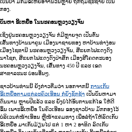
ເປັນປ່າ ມັກມີຂີ້ເຫຍື້ອຈໍານວນຫຼາຍ ຖືກຖິ້ມຊະຊາຍ ເປັນ
ກອງ.
ບັນຫາ ຂີ້ເຫຍື້ອ ໃນນະຄອນຫຼວງວຽງຈັນ
ເຊິ່ງຢູ່ນະຄອນຫຼວງວຽງຈັນ ກໍມີຫຼາຍຈຸດ ເປັນຕົ້ນ
ເສັ້ນທາງບ້ານນາຄູນ ເມືອງນາຊາຍທອງ ຫາບ້ານທ່າງ່ອນ
ເມືອງໄຊທານີ ນະຄອນຫຼວງວຽງຈັນ, ສີ່ແຍກໄຟແດງດົງ
ນາໂຊກ, ສີ່ແຍກໄຟແດງດົງປ່າສັກ ເມືອງສີໂຄດຕະບອງ
ນະຄອນຫຼວງວຽງຈັນ, ເສັ້ນທາງ 450 ປີ ແລະ ເຂດ
ສາທາລະນະ ບ່ອນອື່ນໆ.
ຊາວບ້ານທ່ານນີ້ ຍັງກ່າວຕື່ມວ່າ ນອກຈາກນີ້
ການເກັບ
ຂີ້ເຫຍື້ອຕາມແຕ່ລະຄົວເຮືອນ ກໍຍັງຊັກຊ້າ
ເປັນບັນຫາມາ
ດົນນານ ຫຼາຍປີແລ້ວ ແລະ ຍັງບໍ່ໄດ້ຮັບການແກ້ໄຂ ໃຫ້ດີ
ຂຶ້ນ ເພາະຂີ້ເຫຍື້ອ ໃນຄົວເຮືອນ ຂອງຊາວບ້ານ ມັກກອງໄວ້
ບໍລິເວນຕໍ່ໜ້າເຮືອນ ຫຼືໜ້າແຄມທາງ ເພື່ອລໍຖ້າໃຫ້ລົດເກັບ
ຂີ້ເຫຍື້ອ ມາເກັບມ້ຽນໄປ ແຕ່ 1 ຫາ 2 ອາທິດ ລົດເກັບ