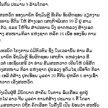
ືີ່ນກັນ ປະມານ 9 ລ້ານໂດລາ.
ສະຫວັດ ຮອງນາຍົກ ຣັຖມົນຕຼີ ທີ່ເຄີຍ ຮັບຜິດຊອບ ວຽກງານ
ະທານ ທີ່ດິນ ໃຫ້ ສ້າງເຂດ ເສຖກິຈພິເສດ 99 ປີ ຢູ່ ສາມ
 ບໍ່ແກ້ວ, ແລະ ໃຫ້ຈີນ ສໍາປະທານ ບຶງ ທາດຫລວງ ສ້າງເຂດ
ງ ສະໜາມກິລາ ແຫ່ງຊາດ ຫລັກ 16 ເພື່ອ ຮອງຮັບ ການ
.
ະບັດ ໂຄງການ ບໍ່ມີຕົວຕົນ ຊຶ່ງ ໃນເວລານັ້ນ ທ່ານ ສົມ
າຍົກ ຣັຖມົນຕຼີ ຮັບຜິດຊອບ ເສຖກິຈ. ແຫລ່ງຂ່າວ ທີ່
່າວຕໍ່ ເອເຊັຍເສຣີ ວ່າ ທ່ານ ສົມສະຫວາດ ເຄີຍໃຫ້ ບໍຣິສັດ
ສ້າງສະໜາມ ກິລາ ແຫ່ງຊາດ ຢູ່ແຂວງ ອຸດົມໄຊ ເພື່ອຈັດ ກິລາ
ອລີ ກໍ່ສ້າງ ປຸກເຮືອນ ມູລຄ່າ 20 ຕື້ກີບ ຢູ່ຫລັກ 6 ທາງເຂົ້າ
ຫວາດ ເລັ່ງສະຫວັດ.
ັນຜູ້ທີ່ ມີບົດບາດ ສໍາຄັນ ໃນການ ຂັບເຄື່ອນ ຊູກຍູ້
ຟ ລາວ-ຈີນ ມູລຄ່າ ການກໍ່ສ້າງ ປະມານ 6 ຕື້ ໂດລາ
ົມສະຫວາດ ບໍ່ຖືກ ຄັດເລືອກ ໃນຄັ້ງນີ້ ເປັນ ຍ້ອນວ່າ ສະໜັບ