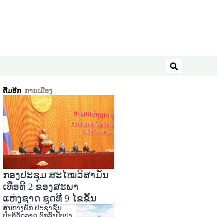
ຄົ້ນຫາ
ຕື່ມອີກ
ການເມືອງ
ກອງປະຊຸມ ສະໄໝວິສາມັນ
ເທື່ອທີ 2 ຂອງສະພາ
ແຫ່ງຊາດ ຊຸດທີ 9 ໄຂຂຶ້ນ
ສູນກາງພັກ ປະຊາຊົນ
ປະຕິວັດລາວ ຕົກລົງປັບປຸງ