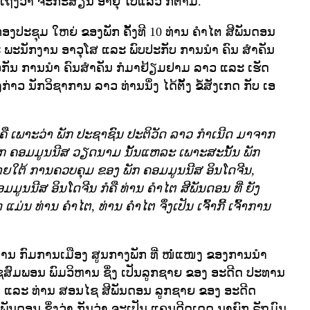
ີ້ ເຖິງວ່າ ຈະກະສຽນ ອາຍຸ ໄປແລ້ວ ກໍຕາມ.
 ກອງປະຊຸມ ໃຫຍ່ ຂອງພັກ ຄັ້ງທີ 10 ທ່ານ ຄໍາໄຕ ສີພັນດອນ
 ພະນັກງານ ອາວຸໂສ ແລະ ພົບປະກັບ ການນໍາ ຄົນ ສໍາຄັນ
ັນ ການນໍາ ຄົນສໍາຄັນ ກໍມາຢ້ຽມຢາມ ລາວ ແລະ ເຮັດ
ກ່າວ ນັກວິຊາການ ລາວ ທ່ານນຶ່ງ ໄດ້ຕັ້ງ ຂໍ້ສັງເກດ ກັບ ເອ
ກໍຄື ເພາະວ່າ ພັກ ປະຊາຊົນ ປະຕິວັດ ລາວ ກໍາເນີດ ມາຈາກ
 ພັກ ຄອມມູນນີສ ວຽດນາມ ນັ້ນແຫລະ ເພາະສະນັ້ນ ພັກ
ພາຍໃຕ້ ການຄວບຄຸມ ຂອງ ພັກ ຄອມມູນນີສ ອິນໂດຈີນ,
ອມມູນນີສ ອິນໂດຈີນ ກໍຄື ທ່ານ ຄໍາໄຕ ສີພັນດອນ ທີ່ ຍັງ
ແມ່ນ ທ່ານ ຄໍາໄຕ, ທ່ານ ຄໍາໄຕ ຈຶ່ງເປັນ ເຈົ້າກີ້ ເຈົ້າການ
າມະການ ກົມການເມືອງ ສູນກາງພັກ ທີ່ ໜໍ່ແໜງ ຂອງການນໍາ
 ໄຊສົມພອນ ພົມວິຫານ ຊຶ່ງ ເປັນລູກຊາຍ ຂອງ ອະດີດ ປະທານ
 ແລະ ທ່ານ ສອນໄຊ ສີພັນດອນ ລູກຊາຍ ຂອງ ອະດີດ
ພັນດອນ ຊຶ່ງວ່າ ກັນວ່າ ຈະເປັນ ແຄນດີດເດດ ນາຍົກ ຣັຖມົນ