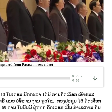
captured from Pasaxon news video)
0:00
/
0:00
ທີ 10 ໃນເດືອນ ມົກກະຣາ ໄດ້ມີ ການຄັດເລືອກ ເອົາຄນະ
ລື ຄນະ ບໍຣິຫານ ງານ ຊຸດໃໝ່. ກອງປະຊຸມ ໄດ້ ຄັດເລືອກ
9 ທ່ານ ໃນນັ້ນມີ ຜູ້ທີ່ຖືກ ຄັດເລືອກ ເປັນ ກໍາມະການ ກົມ