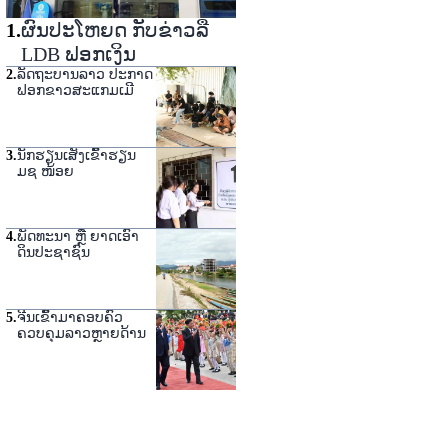
1
.
ຜົນປະໂຫຍດ ກັບຂ່າວລື
LDB ຟອກເງິນ
2
.
ລັດຖະບານລາວ ປະກາດ
ຟອກຂາວສະແກມເມີ
3
.
ນັກຮຽນເສັງເຂົ້າຮຽນ
ມຊ ໜ້ອຍ
4
.
ພັດທະນາ ຫຼື ຍາດເອົາ
ດິນປະຊາຊົນ
5
.
ຈີນເຂົ້າມາຄອບຄົວ
ຄວບຄຸມລາວຫຼາຍດ້ານ