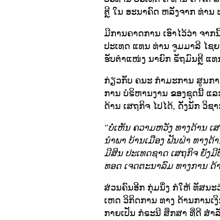
ຕຼີ ໃນ ອະນາຄົດ ຫລັງຈາກ ທ່ານ ທ
ມີການຄາດການ ເອົາໄວ້ວ່າ ຈາກນີ້
ປະເທດ ແທນ ທ່ານ ຈູມມາລີ ໄຊຍ
ຮັບຕໍາແໜ່ງ ນາຍົກ ຣັຖມົນຕຼີ ແທ
ກ່ຽວກັບ ຄນະ ກໍາມະການ ສູນການພ
ການ ບໍຣິຫານງານ ຂອງຊຸດນີ້ ແ
ດ້ານ ເສຖກິຈ ໄປໄດ້, ດັ່ງນັກ ວິຊາ
"ບໍ່ເຫັນ ຄວາມຫວັງ ທາງດ້ານ ເສຖກິ
ນໍາພາ ບ້ານເມືອງ ຟັນຝ່າ ທາງດ້ານ 
ມີສິນ ປະເທດຊາດ ເສຖກິຈ ຍັງມີບັ
ທອດ ເຈດຕະນາລົມ ທາງການ ດ້ານ
ສ່ວນຄົນອີກ ກຸ່ມນຶ່ງ ກໍໃຫ້ ທັສນ
ເຫດ ວິກິດການ ທາງ ດ້ານການເງິນ ທ
ກາຍເປັນ ກໍຣະນີ ສຶກສາ ທີ່ດີ ສໍ