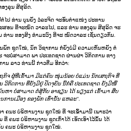
ອງລຸນ ສີສຸລິດ.
ຕໍ່ໄປ ທ່ານ ບຸນຍັງ ວໍລະຈິດ ຈະຮັບຕໍາແໜ່ງ ປະທານ
ະສອນ ທີ່ຈະໝົດ ວາລະໄປ, ແລະ ທ່ານ ທອງລຸນ ສີສຸລິດ ຈະ
ນ ທ່ານ ທອງສິງ ທໍາມະວົງ ທີ່ຈະ ໝົດວາລະ ເຊັ່ນດຽວກັນ.
ັກ ຊຸດໃໝ່, ນັກ ວິຊາການ ກໍຍັງບໍ່ມີ ຄວາມເຫັນຫຍັງ ຕໍ່
ລະ ຈະບໍ່ສາມາດ ພາ ປະເທດຊາດ ຜ່ານຜ່າ ວິກິດການ ທາງ
ການ ລາວ ທ່ານນີ້ ກ່າວຕື່ມ ອີກວ່າ:
ຈ ຜູ້ທີ່ເຂົ້າມາ ມີແຕ່ຄົນ ໜຸ່ມນ້ອຍ ບໍ່ແມ່ນ ນັກເສຖກິຈ ທີ່
ວິກິດການ ທີ່ຍັງມີຢູ່ ປັດຈຸບັນ ນີ້ກໍຄື ປະເທດຊາດ ຍັງມີໜີ້
ນຫາ ບໍ່ສາມາດ ຕໍ່ສູ້ກັບ ອາຊຽນ ໄດ້ ພຽງແຕ່ ເຂົ້າມາ ສືບ
ການເມືອງ ຂອງພັກ ເທົ່ານັ້ນ ແຫລະ".
ະວ່າ ຄນະ ບໍຣິຫານງານ ຊຸດໃໝ່ ທີ່ ຈະເຂົ້າມານີ້ ເພາະວ່າ
ີ່ ຄນະ ບໍຣິຫານງານ ຊຸດເກົ່າໄດ້ ເຮັດເອົາໄວ້ນັ້ນ ໄດ້
າລັບ ຄນະ ບໍຣິຫານງານ ຊຸດໃໝ່.