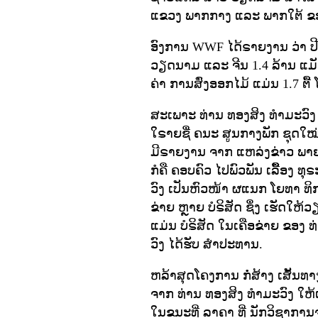
ແຂວງ ພາກກາງ ແລະ ພາກໃຕ້ ຂອງ
ອົງການ WWF ໄດ້ຣາຍງານ ວ່າ ປີ
ວຽດນາມ ແລະ ຈີນ 1.4 ລ້ານ ແມັດ
ຄ່າ ການສົ່ງອອກໄມ້ ແມ່ນ 1.7 ຕື
ສະເພາະ ທ່ານ ທອງສິງ ທໍາມະວົງ ນາ
ໃຣາຍຊື່ ຄນະ ສູນກາງພັກ ຊຸດໃໝ່ ເ
ມີຣາຍງານ ຈາກ ແຫລ່ງຂ່າວ ພາຍໃ
ກໍຄື ຄອບຄົວ ໄປພົວພັນ ເລື້ຶ້ອງ 
ວົງ ເປັນຫົວໜ້າ ຜແນກ ໂຍທາ ທິກາ
ຂ່າຍ ຫຼາຍ ບໍຣິສັດ ຊຶ່ງ ເຮັດໃຫ
ແມ່ນ ບໍຣິສັດ ໃນເຄືອຂ່າຍ ຂອງ 
ວົງ ໄດ້ຮັບ ສໍາປະທານ.
ຫລ້າສຸດໂຄງການ ກໍ່ສ້າງ ເສັ້ນທາ
ຈາກ ທ່ານ ທອງສິງ ທໍາມະວົງ ໃຫ້ເ
ໃນຂນະທີ່ ລາຄາ ທີ່ ນັກວິຊາກາ