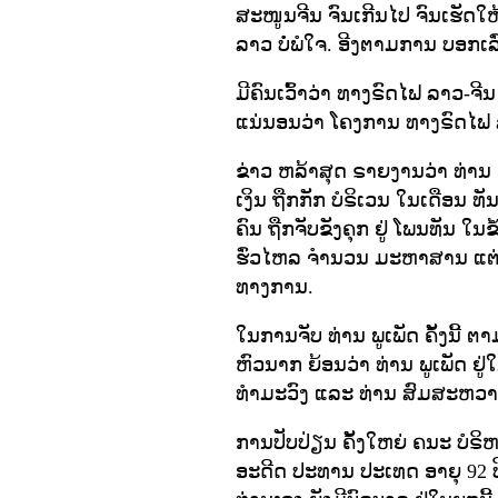
ສະໜູນຈີນ ຈົນເກີນໄປ ຈົນເຮັດໃຫ
ລາວ ບໍ່ພໍໃຈ. ອີງຕາມການ ບອກເລ
ມີຄົນເວົ້າວ່າ ທາງຣົດໄຟ ລາວ-ຈ
ແນ່ນອນວ່າ ໂຄງການ ທາງຣົດໄຟ ລ
ຂ່າວ ຫລ້າສຸດ ຣາຍງານວ່າ ທ່ານ ພ
ເງິນ ຖືກກັກ ບໍຣິເວນ ໃນເດືອນ 
ຄົນ ຖືກຈັບຂັງຄຸກ ຢູ່ ໂພນທັນ ໃນ
ຮົ່ວໄຫລ ຈໍານວນ ມະຫາສານ ແຕ່ວ
ທາງການ.
ໃນການຈັບ ທ່ານ ພູເພັດ ຄັ້ງນີ້ ຕ
ຫົວນາກ ຍ້ອນວ່າ ທ່ານ ພູເພັດ ຢ
ທໍາມະວົງ ແລະ ທ່ານ ສົມສະຫວາດ
ການປັບປ່ຽນ ຄັ້ງໃຫຍ່ ຄນະ ບໍຣິຫ
ອະດີດ ປະທານ ປະເທດ ອາຍຸ 92 ປີ,