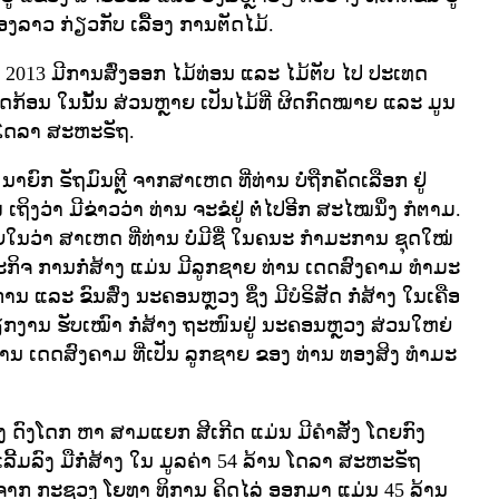
ລາວ ກ່ຽວກັບ ເລື້ອງ ການຕັດໄມ້.
 2013 ມີການສົ່ງອອກ ໄມ້ທ່ອນ ແລະ ໄມ້ຕັບ ໄປ ປະເທດ
ກ້ອນ ໃນນັ້ນ ສ່ວນຫຼາຍ ເປັນໄມ້ທີ່ ຜິດກົດໝາຍ ແລະ ມູນ
້ ໂດລາ ສະຫະຣັຖ.
ຍົກ ຣັຖມົນຕຼີ ຈາກສາເຫດ ທີ່ທ່ານ ບໍ່ຖືກຄັດເລືອກ ຢູ່
ຖິງວ່າ ມີຂ່າວວ່າ ທ່ານ ຈະຂໍຢູ່ ຕໍ່ໄປອີກ ສະໄໝນຶ່ງ ກໍຕາມ.
ນວ່າ ສາເຫດ ທີ່ທ່ານ ບໍ່ມີຊື່ ໃນຄນະ ກໍາມະການ ຊຸດໃໝ່
ທຸຣະກິຈ ການກໍ່ສ້າງ ແມ່ນ ມີລູກຊາຍ ທ່ານ ເດດສົງຄາມ ທໍາມະ
ນ ແລະ ຂົນສົ່ງ ນະຄອນຫຼວງ ຊຶ່ງ ມີບໍຣິສັດ ກໍ່ສ້າງ ໃນເຄືອ
້ວຽກງານ ຮັບເໝົາ ກໍ່ສ້າງ ຖະໜົນຢູ່ ນະຄອນຫຼວງ ສ່ວນໃຫຍ່
ທ່ານ ເດດສົງຄາມ ທີ່ເປັນ ລູກຊາຍ ຂອງ ທ່ານ ທອງສິງ ທໍາມະ
ງ ດົງໂດກ ຫາ ສາມແຍກ ສີເກີດ ແມ່ນ ມີຄໍາສັ່ງ ໂດຍກົງ
ລີ້ມລົງ ມືກໍ່ສ້າງ ໃນ ມູລຄ່າ 54 ລ້ານ ໂດລາ ສະຫະຣັຖ
ນຈາກ ກະຊວງ ໂຍທາ ທິການ ຄິດໄລ່ ອອກມາ ແມ່ນ 45 ລ້ານ