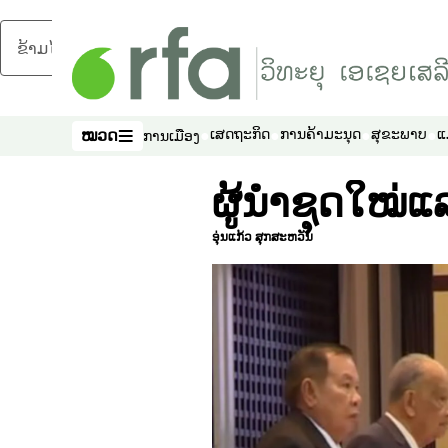
ຂ້າມໄປຍັງເນື້ອຫາຫຼັກ
ໝວດ
ເສດຖະກິດ
ການຄ້າມະນຸດ
ສຸຂະພາບ
ແ
ການເມືອງ
ໝວດ
ຜູ້ນໍາຊຸດໃໝ່
ອຸ່ນແກ້ວ ສຸກສະຫວັນ