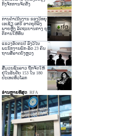
ກົງຈັກການຈັດຕັ້ງ
ການດໍາເນີນງານ ຂອງວິທຍຸ
ເອເຊັຽ ເສຣີ ອາດຍຸຕິລົງ
ພາຍຫຼັງ ລັດຖະບານກາງ ຍຸ
ຕິການໃຫ້ທຶນ
ແຂວງອັດຕະປື ລົງວິໄນ
ພະນັກງານພັກ-ລັດ 23 ຄົນ
ຖານສໍ້ລາດບັງຫຼວງ
ສື່ມວນຊົນລາວ ຖືກຈັດໃຫ້
ຢູ່ໃນອັນດັບ 153 ໃນ 180
ປະເທດທົ່ວໂລກ
ອ່ານຫຼາຍທີ່ສຸດ
RFA