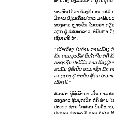
ທ່ານເອງ ຍັງມີບົດບາດ ຢູ່ໃນຍຸກນ
ຈະເຫັນໄດ້ວ່າ ຊ້ວງທີ່ກ່ອນ ຈະມີ
ມີການ ປ່ຽນເຄື່ອນໄຫວ ມາພົບປະ
ຂອງລາວ ຫຼາຍຄົນ ໃນເວລາ ດຽວກ
ວຽກ ຢູ່ ປະເທດລາວ. ຕໍ່ບັນຫາ ດັ່ງ
ເຊັຍເສຣີ ວ່າ:
“ເວົ້າເລື້ອງ ໃນດ້ານ ການເມືອງ 
ພັກ ຄອມມູນນີສ ອິນໂດຈີນ ກໍຄື
ປະຊາຊົນ ປະຕິວັດ ລາວ ຕ້ອງຢູ່
ສະນັ້ນ ຜູ້ທີ່ເປັນ ສະມາຊິກ ພັກ ຄ
ແຂງແຮງ ຢູ່ ສະນັ້ນ ຜູ້ຄຸມ ອໍານາດ 
ເລື້ອງນີ້.”
ສ່ວນວ່າ ຜູ້ທີ່ເຂົ້າມາ ເປັນ ກໍ
ຂອງລາວ ຮຸ້ນບຸກເບີກ ກໍຄື ທ່ານ
ປະເທດ ທ່ານ ໄກສອນ ພົມວິຫານ,
ປະທານ ປະເທດ ຄື ທ່ານ ຄໍາໄຕ ສີ