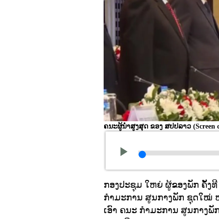
ຄນະຜູ້ນໍາສູງສຸດ ຂອງ ສປປລາວ
(Screen 
ກອງປະຊຸມ ໃຫຍ່ ຜູ້ຂອງພັກ ຄັ້ງ
ກໍາມະການ ສູນກາງພັກ ຊຸດໃໝ່ ຫ
ເອົາ ຄນະ ກໍາມະການ ສູນກາງພັກ 6