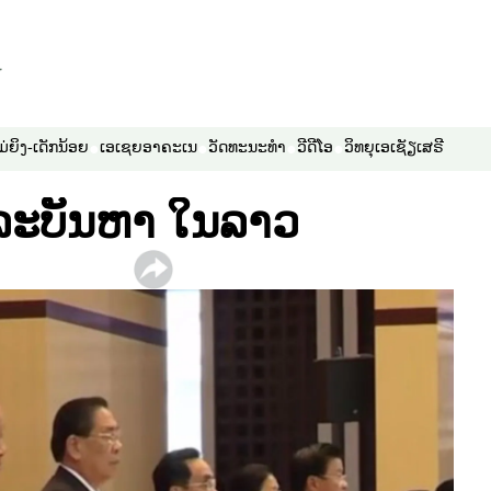
ມ່ຍິງ-ເດັກນ້ອຍ
ເອເຊຍອາຄະເນ
ວັດທະນະທຳ
ວີດີໂອ
ວິທຍຸເອເຊັຽເສຣີ
ແລະບັນຫາ ໃນລາວ