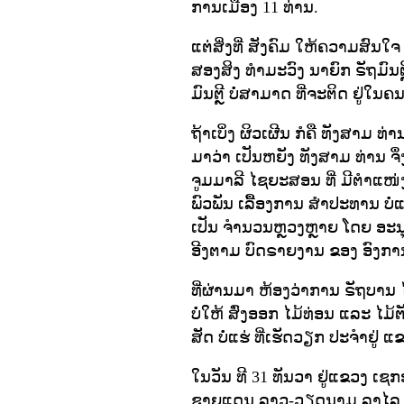
ການເມືອງ 11 ທ່ານ.
ແຕ່ສິ່ງທີ່ ສັງຄົມ ໃຫ້ຄວາມສົ
ສອງສິງ ທໍາມະວົງ ນາຍົກ ຣັຖມົນ
ມົນຕຼີ ບໍ່ສາມາດ ທີ່ຈະຕິດ ຢູ່ໃ
ຖ້າເບິ່ງ ຜິວເຜີນ ກໍຄື ທັງສາມ ທ່າ
ມາວ່າ ເປັນຫຍັງ ທັງສາມ ທ່ານ ຈຶ່
ຈູມມາລີ ໄຊຍະສອນ ທີ່ ມີຕໍາແໜ
ພົວພັນ ເລື້ອງການ ສໍາປະທານ ບໍ
ເປັນ ຈໍານວນຫຼວງຫຼາຍ ໂດຍ ອະນຸຍ
ອີງຕາມ ບົດຣາຍງານ ຂອງ ອົງການ
ທີ່ຜ່ານມາ ຫ້ອງວ່າການ ຣັຖບານ 
ບໍ່ໃຫ້ ສົ່ງອອກ ໄມ້ທ່ອນ ແລະ ໄມ
ສັດ ບໍ່ແຮ່ ທີ່ເຮັດວຽກ ປະຈໍາຢູ່ ແ
ໃນວັນ ທີ 31 ທັນວາ ຢູ່ແຂວງ ເຊ
ຊາຍແດນ ລາວ-ວຽດນາມ ລາໄລ ຢູ່ ແ