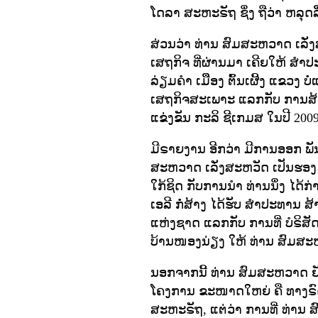
ໂດລາ ສະຫະຣັຖ ຊຶ່ງ ຖືວ່າ ຫລຸດລ
ສ່ວນວ່າ ທ່ານ ສົມສະຫວາດ ເລັ່ງ
ເສຖກິຈ ທີ່ຜ່ານມາ ເຄີຍໃຫ້ ສໍາປ
ລ່ຽມຄໍາ ເມືຶອງ ຕົ້ນເຜີ້ງ ແຂວງ
ເສຖກິຈສະເພາະ ແລກກັບ ການສ້າ
ແຂ່ງຂັນ ກະລິ ຊີເກມສ ໃນປີ 2009
ມີຣາຍງານ ອີກວ່າ ມີການອອກ ພັນທ
ສະຫວາດ ເລັ່ງສະຫວັດ ເປັນຮອງ ນ
ໃກ້ຊິດ ກັບການນໍາ ທ່ານນຶ່ງ ໄດ້ກ
ເອລີ ກໍ່ສ້າງ ໄດ້ຮັບ ສໍາປະທານ 
ແຫ່ງຊາດ ແລກກັບ ການທີ່ ບໍຣິສັດ ເ
ບ້ານໜອງນ່ຽງ ໃຫ້ ທ່ານ ສົມສະ
ນອກຈາກນີ້ ທ່ານ ສົມສະຫວາດ ຍັງເປ
ໂຄງການ ຂະໜາດໃຫຍ່ ຄື ທາງຣົດໄ
ສະຫະຣັຖ, ແຕ່ວ່າ ການທີ່ ທ່ານ ສ