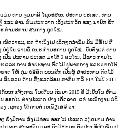
ນໃຈ ແມ່ນ ທ່ານ ຈູມມາລີ ໄຊຍະສອນ ປະທານ ປະເທດ, ທ່ານ
ຕຼີ ແລະ ທ່ານ ສົມສະຫວາດ ເລັ່ງສະຫວັດ ຮອງ ນາຍົກ ຣັຖ
ນຄນະ ກໍາມະການ ສູນກາງ ຊຸດໃໝ່.
ນ ໝົດວາຣະ, ແຕ່ ຖ້າເບິ່ງໄປ ເລິກໆກວ່ານັ້ນ ມັນ ມີທີ່ໄປ ທີ່
ງ ບໍ່ຢູ່ໃນ ຣາຍຊື່ ຄນະ ກໍາມະການ ຊຸດໃໝ່. ນັບຕັ້ງແຕ່ ທ່ານ
່ງ ເປັນ ປະທານ ປະເທດ ມາໄດ້ 2 ສະໄໝ, ມີຂ່າວ ການໄປ
່ແຮ່ ແລະ ການ ສໍາປະທານ ຕັດໄມ້ ຢູ່ພາກກາງ ແລະ ພາກໃຕ້
າດ ໃຫ້ ກຸ່ມ ບໍຣິສັດ ພອນສັກ ເປັນຜູ້ ສໍາປະທານ ຕັດໄມ້
 ສືບສວນ ດ້ານ ສິ່ງແວດລ້ອມ ສາກົນ ຫລື EIA ໃນປີ 2011.
ໄດ້ອອກແຈ້ງການ ໃນເດືອນ ກັນຍາ 2015 ທີ່ ມີເນື້ອໃນ ຫ້າມ
້ຕັບ ອອກໄປ ຕ່າງປະເທດ ຢ່າງ ເດັດຂາດ, ແຕ່ ພະນັກງານ ບໍຣິ
ຂວງ ເຊກອງ ໄດ້ກ່າວຕໍ່ ເອເຊັຽເສຣີ ວ່າ:
ກອງ ຍັງມີການ ສົ່ງໄມ້ທ່ອນ ອອກໄປ ປະເທດ ວຽດນາມ ດ່ານ
ຂວງ ສາຣະວັນ ແລະ ຍັງມີຫຼາຍໆ ຕົວຢ່າງ ທີ່ເກີດຂຶ້ນ ຢູ່