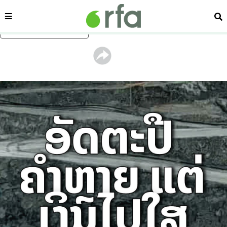
ໝວດ
ຄົ້
ຂ້າມໄປຍັງເນື້ອຫາຫຼັກ