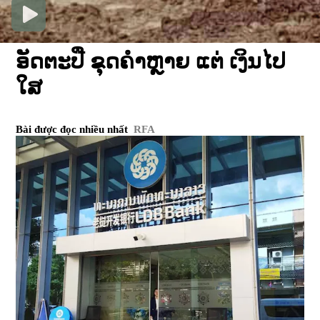
ອັດຕະປື ຂຸດຄໍາຫຼາຍ ແຕ່ ເງິນໄປ
ໃສ
Bài được đọc nhiều nhất
RFA