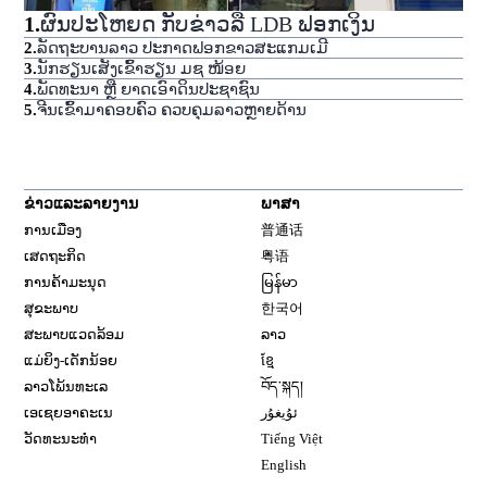
1
.
ຜົນປະໂຫຍດ ກັບຂ່າວລື LDB ຟອກເງິນ
2
.
ລັດຖະບານລາວ ປະກາດຟອກຂາວສະແກມເມີ
3
.
ນັກຮຽນເສັງເຂົ້າຮຽນ ມຊ ໜ້ອຍ
4
.
ພັດທະນາ ຫຼື ຍາດເອົາດິນປະຊາຊົນ
5
.
ຈີນເຂົ້າມາຄອບຄົວ ຄວບຄຸມລາວຫຼາຍດ້ານ
ຂ່າວແລະລາຍງານ
ພາສາ
ການເມືອງ
普通话
ເສດຖະກິດ
粤语
ການຄ້າມະນຸດ
မြန်မာ
ສຸຂະພາບ
한국어
ສະພາບແວດລ້ອມ
ລາວ
ແມ່ຍິງ-ເດັກນ້ອຍ
ខ្មែ
ລາວໂພ້ນທະເລ
བོད་སྐད།
ເອເຊຍອາຄະເນ
ئۇيغۇر
ວັດທະນະທຳ
Tiếng Việt
English