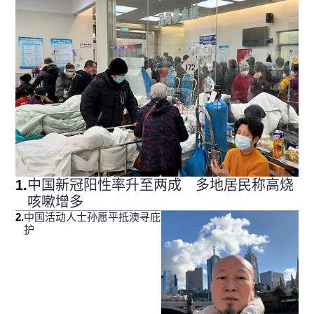
1
.
中国新冠阳性率升至两成 多地居民称高烧
咳嗽增多
2
.
中国活动人士孙愿平抵澳寻庇
护