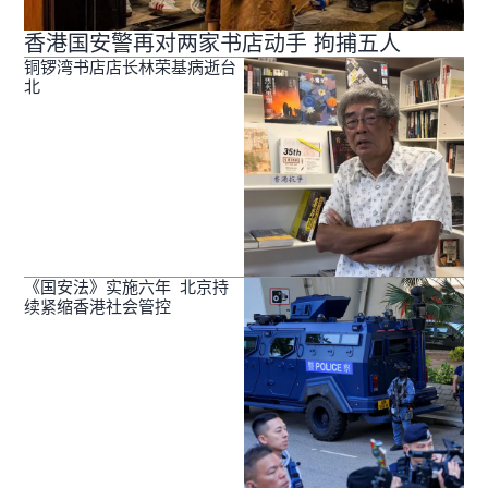
香港国安警再对两家书店动手 拘捕五人
铜锣湾书店店长林荣基病逝台
北
《国安法》实施六年 北京持
续紧缩香港社会管控