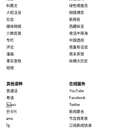
科教文
绿色情报员
人权法治
网络博弈
社会
新移民
媒体网络
西藏纵览
少数民族
夜话中南海
专栏
中国透视
评论
周嘉有话说
漫画
周末茶馆
事实查核
纵横大历史
视频
其他语种
在线服务
Opens in new window
Opens in new window
普通话
YouTube
Opens in new window
Opens in new window
粤语
Facebook
Opens in new window
Opens in new window
မြန်မာ
Twitter
Opens in new window
한국어
新闻聚合
Opens in new window
ລາວ
节目频率表
Opens in new window
ខ្មែ
订阅新闻快递