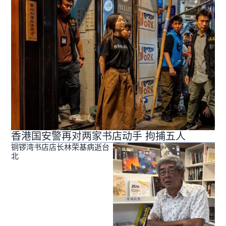
香港国安警再对两家书店动手 拘捕五人
铜锣湾书店店长林荣基病逝台
北