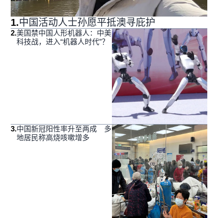
1
.
中国活动人士孙愿平抵澳寻庇护
2
.
美国禁中国人形机器人：中美
科技战，进入“机器人时代”？
3
.
中国新冠阳性率升至两成 多
地居民称高烧咳嗽增多