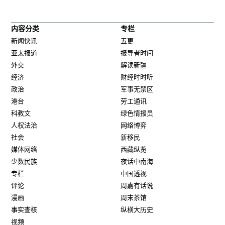
内容分类
专栏
新闻快讯
五更
亚太报道
报导者时间
外交
解读新疆
经济
财经时时听
政治
军事无禁区
港台
劳工通讯
科教文
绿色情报员
人权法治
网络博弈
社会
新移民
媒体网络
西藏纵览
少数民族
夜话中南海
专栏
中国透视
评论
周嘉有话说
漫画
周末茶馆
事实查核
纵横大历史
视频