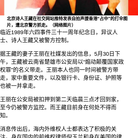
北京诗人王藏在社交网站推特发表自拍声援香港“占中”的打伞图
片，遭北京警方抓走。（网络图片）
临近1989年六四事件三十一周年纪念日，异议人
士、诗人王藏又被警方控制。
据王藏的妻子王丽在社媒发出的信息，5月30日下
午，王藏被云南省楚雄市公安局以“煽动颠覆国家政
权罪”的名义带走。王丽本人也同一时间被警方带
走，家中重要文件，以及银行卡、身份证、护照等
也被一并拿走。
王丽在公安局被扣押到第二天临晨三点才回到家，
至今仍被警方监控。而王藏目前身在何处不得而
知。
消息传出后，海内外维权人士都表达了积极的关
注。身在国内的前维权律师倪玉兰和身在美国的律