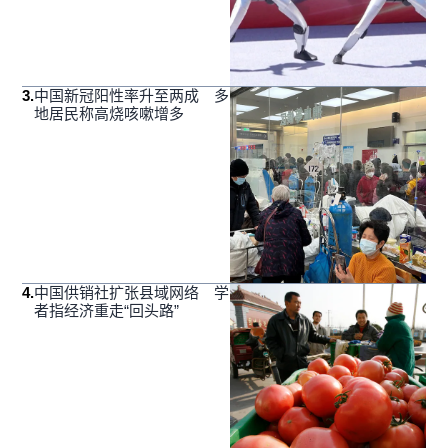
3
.
中国新冠阳性率升至两成 多
地居民称高烧咳嗽增多
4
.
中国供销社扩张县域网络 学
者指经济重走“回头路”