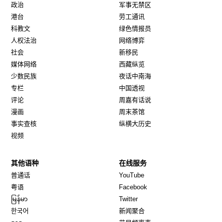
政治
军事无禁区
港台
劳工通讯
科教文
绿色情报员
人权法治
网络博弈
社会
新移民
媒体网络
西藏纵览
少数民族
夜话中南海
专栏
中国透视
评论
周嘉有话说
漫画
周末茶馆
事实查核
纵横大历史
视频
其他语种
在线服务
Opens in new window
Opens in new window
普通话
YouTube
Opens in new window
Opens in new window
粤语
Facebook
Opens in new window
Opens in new window
မြန်မာ
Twitter
Opens in new window
한국어
新闻聚合
Opens in new window