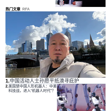
热门文章
RFA
1
.
中国活动人士孙愿平抵澳寻庇护
2
.
美国禁中国人形机器人：中美
科技战，进入“机器人时代”？