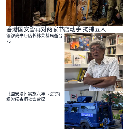
香港国安警再对两家书店动手 拘捕五人
铜锣湾书店店长林荣基病逝台
北
《国安法》实施六年 北京持
续紧缩香港社会管控