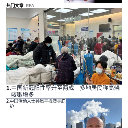
热门文章
RFA
1
.
中国新冠阳性率升至两成 多地居民称高烧
咳嗽增多
2
.
中国活动人士孙愿平抵澳寻庇
护