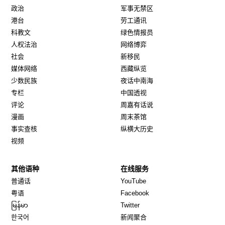
政治
军事无禁区
港台
劳工通讯
科教文
绿色情报员
人权法治
网络博弈
社会
新移民
媒体网络
西藏纵览
少数民族
夜话中南海
专栏
中国透视
评论
周嘉有话说
漫画
周末茶馆
事实查核
纵横大历史
视频
其他语种
在线服务
Opens in new window
Opens in new window
普通话
YouTube
Opens in new window
Opens in new window
粤语
Facebook
Opens in new window
Opens in new window
မြန်မာ
Twitter
Opens in new window
한국어
新闻聚合