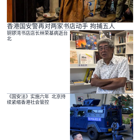
香港国安警再对两家书店动手 拘捕五人
铜锣湾书店店长林荣基病逝台
北
《国安法》实施六年 北京持
续紧缩香港社会管控