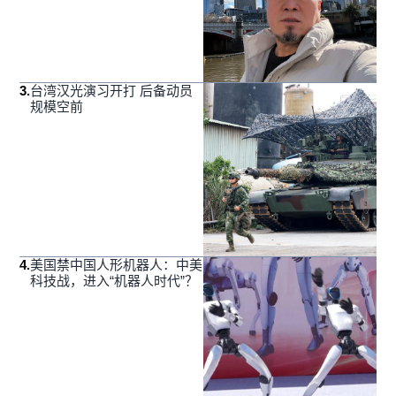
3
.
台湾汉光演习开打 后备动员
规模空前
4
.
美国禁中国人形机器人：中美
科技战，进入“机器人时代”？