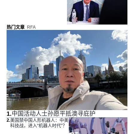
热门文章
RFA
1
.
中国活动人士孙愿平抵澳寻庇护
2
.
美国禁中国人形机器人：中美
科技战，进入“机器人时代”？