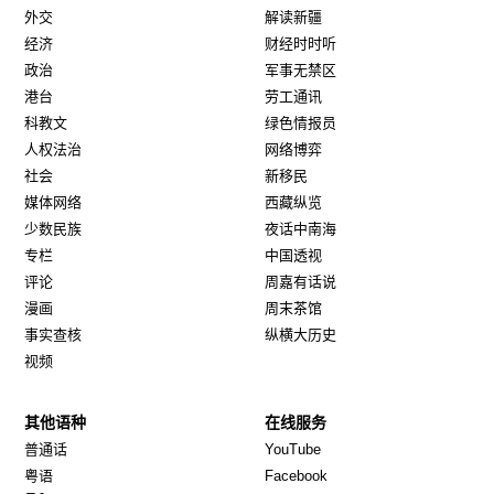
外交
解读新疆
经济
财经时时听
政治
军事无禁区
港台
劳工通讯
科教文
绿色情报员
人权法治
网络博弈
社会
新移民
媒体网络
西藏纵览
少数民族
夜话中南海
专栏
中国透视
评论
周嘉有话说
漫画
周末茶馆
事实查核
纵横大历史
视频
其他语种
在线服务
Opens in new window
Opens in new window
普通话
YouTube
Opens in new window
Opens in new window
粤语
Facebook