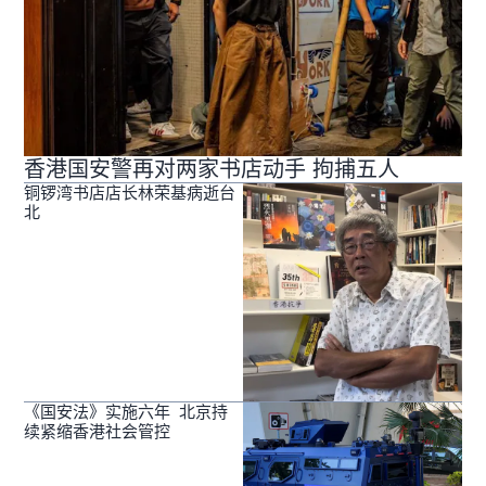
香港国安警再对两家书店动手 拘捕五人
铜锣湾书店店长林荣基病逝台
北
《国安法》实施六年 北京持
续紧缩香港社会管控