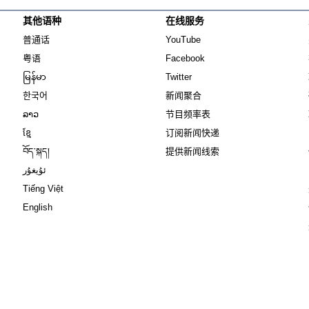
其他语种
在线服务
Opens in new window
Opens in new window
普通话
YouTube
Opens in new window
Opens in new window
粤语
Facebook
Opens in new window
Opens in new window
မြန်မာ
Twitter
Opens in new window
한국어
新闻聚合
Opens in new window
ລາວ
节目频率表
Opens in new window
ខ្មែ
订阅新闻快递
Opens in new window
བོད་སྐད།
提供新闻线索
Opens in new window
ئۇيغۇر
Opens in new window
Tiếng Việt
Opens in new window
English