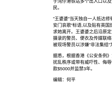
于湾仔港铁站多个出入口以及
民。
"王婆婆"当天独自一人抵达修顿
安门哀歌"标语,以及贴有英国
求她离开。王婆婆之后沿原定
摄录的警员、便衣及传媒联络
被现场警员以涉嫌"非法集结
据悉，根据香港《公安条例》
扰乱秩序或带有威吓性、侮辱
款$5000并监禁3年。
编辑：何平