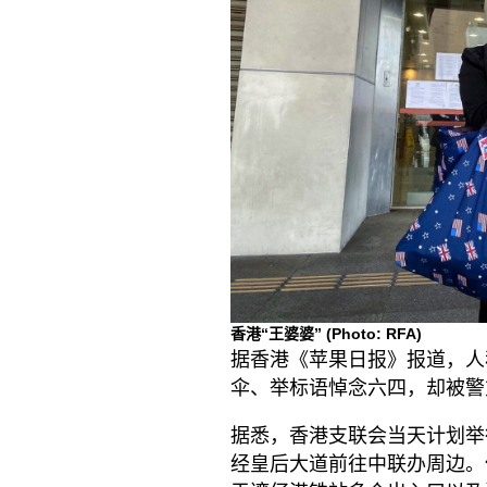
香港“王婆婆”
(Photo: RFA)
据香港《苹果日报》报道，人
伞、举标语悼念六四，却被警
据悉，香港支联会当天计划举
经皇后大道前往中联办周边。