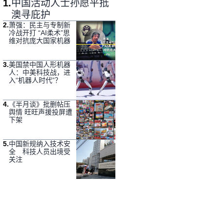
1
.
中国活动人士孙愿平抵
澳寻庇护
2
.
萧强：民主与专制新
冷战开打 “AI柔术”思
维对抗庞大国家机器
3
.
美国禁中国人形机器
人：中美科技战，进
入“机器人时代”？
4
.
《半月谈》批删帖压
舆情 旺旺声援投屏遭
下架
5
.
中国新规纳入技术安
全 科技人员出境受
关注