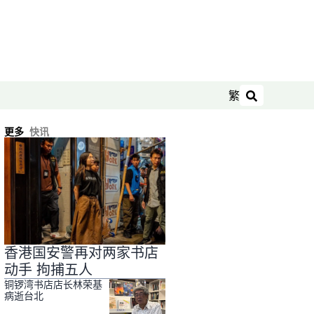
繁
搜索
更多
快讯
香港国安警再对两家书店
动手 拘捕五人
铜锣湾书店店长林荣基
病逝台北