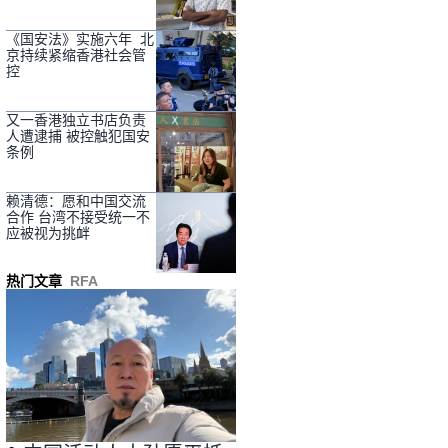
《国安法》实施六年 北
京持续紧缩香港社会管
控
又一香港独立书店负责
人遭逮捕 被控触犯国安
条例
赖清德：愿和中国交流
合作 台湾不接受统一不
应被视为挑衅
热门文章
RFA