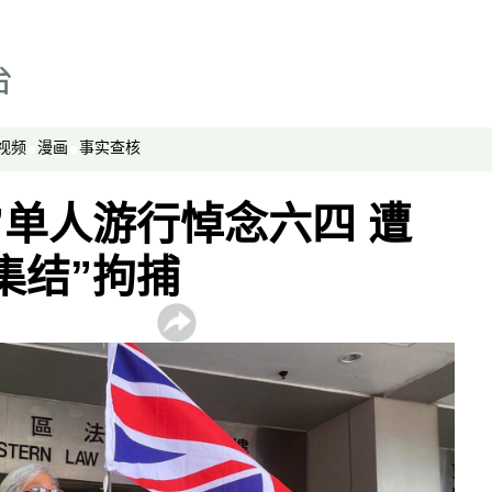
劳工通讯
绿色情报员
周嘉有话说
周末茶馆
视频
漫画
事实查核
夜话中南海
报导者时间
”单人游行悼念六四 遭
新移民
集结”拘捕
纵横大历史
网络博弈
西藏纵览
解读新疆
财经时时听
评论