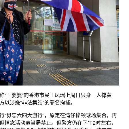
播客
显示 播客 个子部分
《亚太报道》音频
漫画
事实查核
视频
显示 视频 个子部分
亚洲很想聊
观点
专题与访谈
称“王婆婆”的香港市民王凤瑶上周日只身一人撑黄
兵家常事
方以涉嫌“非法集结”的罪名拘捕。
行“毋忘六四大游行”，原定在湾仔修顿球场集合，再
但悼念活动遭当局禁止。但警方仍在下午2时左右，