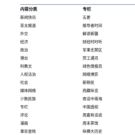
内容分类
专栏
新闻快讯
五更
亚太报道
报导者时间
外交
解读新疆
经济
财经时时听
政治
军事无禁区
港台
劳工通讯
科教文
绿色情报员
人权法治
网络博弈
社会
新移民
媒体网络
西藏纵览
少数民族
夜话中南海
专栏
中国透视
评论
周嘉有话说
漫画
周末茶馆
事实查核
纵横大历史