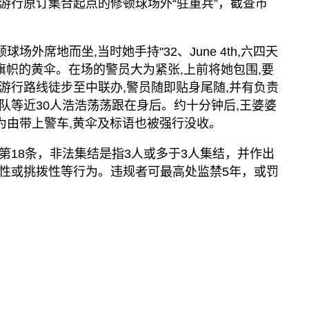
游行原订集合起点的修顿球场外“驻重兵”，截查市
球场外席地而坐,当时她手持"32、June 4
th
,六四天
旗帜的黄伞。在场的警员大为紧张,上前将她包围,要
游行路线徒步至中联办,警员随即贴身尾随,并有负责
队等近30人浩浩荡荡跟在身后。约十分钟后,王婆婆
"为由带上警车,黄伞及标语也被强行没收。
第18条，非法集结是指3人或多于3人集结，并作出
性或挑拨性等行为。违规者可最高处监禁5年，或罚