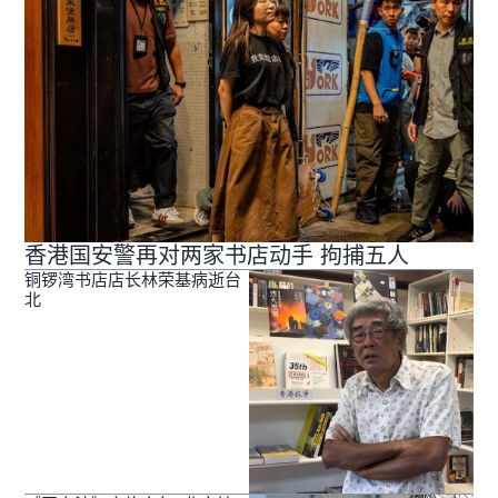
香港国安警再对两家书店动手 拘捕五人
铜锣湾书店店长林荣基病逝台
北