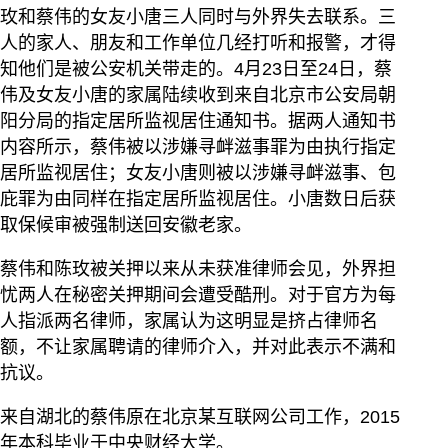
玫和蔡伟的女友小唐三人同时与外界失去联系。三
人的家人、朋友和工作单位几经打听和报警，才得
知他们是被公安机关带走的。4月23日至24日，蔡
伟及女友小唐的家属陆续收到来自北京市公安局朝
阳分局的指定居所监视居住通知书。据两人通知书
内容所示，蔡伟被以涉嫌寻衅滋事罪为由执行指定
居所监视居住；女友小唐则被以涉嫌寻衅滋事、包
庇罪为由同样在指定居所监视居住。小唐数日后获
取保候审被强制送回安徽老家。
蔡伟和陈玫被关押以来从未获准律师会见，外界担
忧两人在秘密关押期间会遭受酷刑。对于官方为每
人指派两名律师，家属认为这明显是挤占律师名
额，不让家属聘请的律师介入，并对此表示不满和
抗议。
来自湖北的蔡伟原在北京某互联网公司工作，2015
年本科毕业于中央财经大学。