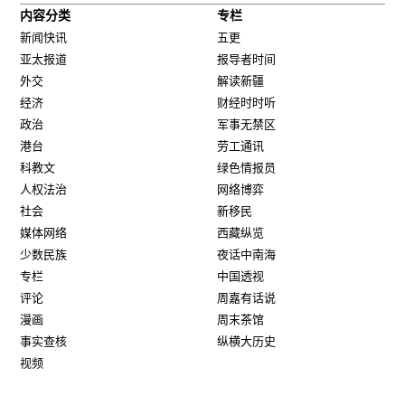
内容分类
专栏
新闻快讯
五更
亚太报道
报导者时间
外交
解读新疆
经济
财经时时听
政治
军事无禁区
港台
劳工通讯
科教文
绿色情报员
人权法治
网络博弈
社会
新移民
媒体网络
西藏纵览
少数民族
夜话中南海
专栏
中国透视
评论
周嘉有话说
漫画
周末茶馆
事实查核
纵横大历史
视频