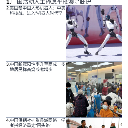
1
.
中国活动人士孙愿平抵澳寻庇护
2
.
美国禁中国人形机器人：中美
科技战，进入“机器人时代”？
3
.
中国新冠阳性率升至两成 多
地居民称高烧咳嗽增多
4
.
中国供销社扩张县域网络 学
者指经济重走“回头路”